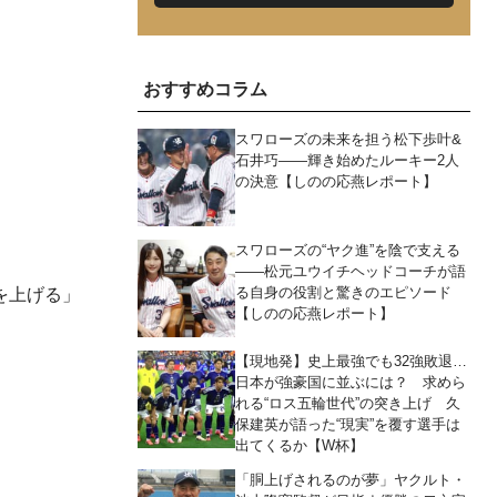
おすすめコラム
スワローズの未来を担う松下歩叶&
石井巧――輝き始めたルーキー2人
の決意【しのの応燕レポート】
スワローズの“ヤク進”を陰で支える
――松元ユウイチヘッドコーチが語
る自身の役割と驚きのエピソード
を上げる」
【しのの応燕レポート】
【現地発】史上最強でも32強敗退…
日本が強豪国に並ぶには？ 求めら
れる“ロス五輪世代”の突き上げ 久
保建英が語った“現実”を覆す選手は
出てくるか【W杯】
「胴上げされるのが夢」ヤクルト・