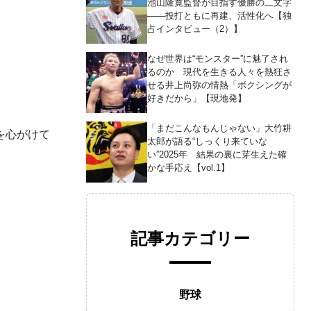
池山隆寛監督が目指す優勝の二文字
――投打ともに再建、活性化へ【独
占インタビュー（2）】
なぜ世界は“モンスター”に魅了され
るのか 現代を生きる人々を熱狂さ
せる井上尚弥の情熱「ボクシングが
好きだから」【現地発】
「まだこんなもんじゃない」大竹耕
を心がけて
太郎が語る“しっくり来ていな
い”2025年 結果の裏に芽生えた確
かな手応え【vol.1】
記事カテゴリー
野球