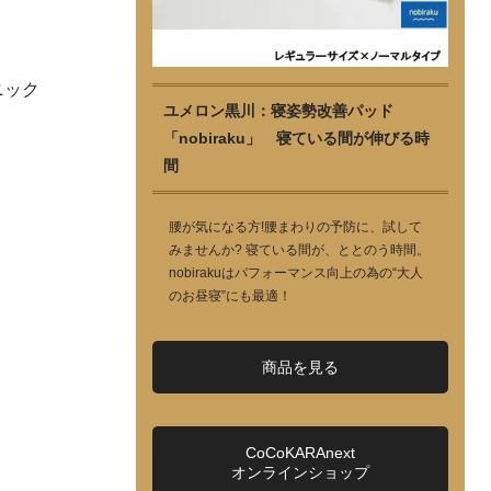
ニック
ユメロン黒川：寝姿勢改善パッド
「nobiraku」 寝ている間が伸びる時
間
腰が気になる方!腰まわりの予防に、試して
みませんか? 寝ている間が、ととのう時間。
nobirakuはパフォーマンス向上の為の“大人
のお昼寝”にも最適！
商品を見る
CoCoKARAnext
オンラインショップ