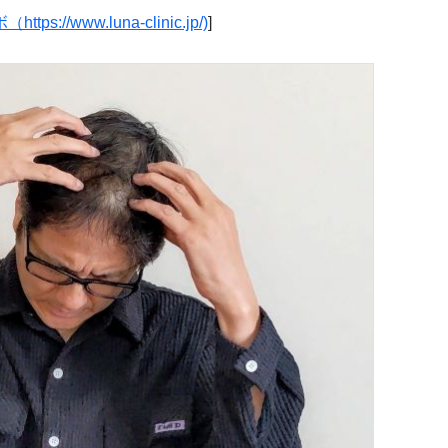
www.luna-clinic.jp/)
]