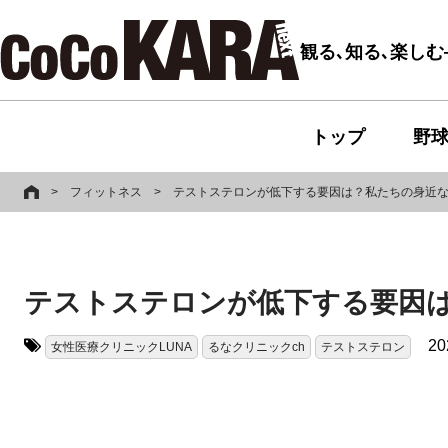
観る､知る､楽し
トップ
野
>
フィットネス
>
テストステロンが低下する要因は？私たちの身近
テストステロンが低下する要因
20
女性医療クリニックLUNA
るなクリニックch
テストステロン
タグ: