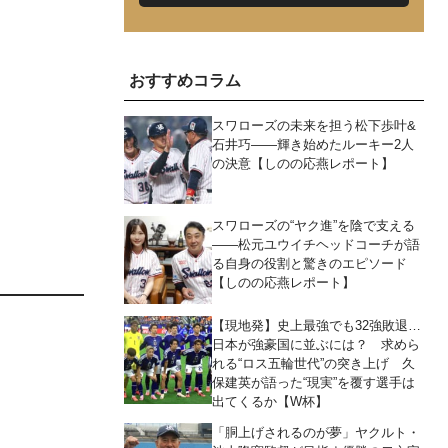
おすすめコラム
スワローズの未来を担う松下歩叶&
石井巧――輝き始めたルーキー2人
の決意【しのの応燕レポート】
スワローズの“ヤク進”を陰で支える
――松元ユウイチヘッドコーチが語
る自身の役割と驚きのエピソード
【しのの応燕レポート】
【現地発】史上最強でも32強敗退…
日本が強豪国に並ぶには？ 求めら
れる“ロス五輪世代”の突き上げ 久
保建英が語った“現実”を覆す選手は
出てくるか【W杯】
「胴上げされるのが夢」ヤクルト・