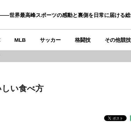
む――世界最高峰スポーツの感動と裏側を日常に届ける
球
MLB
サッカー
格闘技
その他競技
方
いしい食べ方