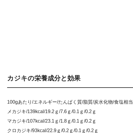
カジキの栄養成分と効果
100gあたり/エネルギー/たんぱく質/脂質/炭水化物/食塩相
メカジキ/139kcal/19.2ｇ/7.6ｇ/0.1ｇ/0.2ｇ
マカジキ/107kcal/23.1ｇ/1.8ｇ/0.1ｇ/0.2ｇ
クロカジキ/93kcal/22.9ｇ/0.2ｇ/0.1ｇ/0.2ｇ