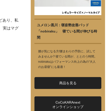
どあり、私
ユメロン黒川：寝姿勢改善パッド
、実はマグ
「nobiraku」 寝ている間が伸びる時
間
腰が気になる方!腰まわりの予防に、試して
みませんか? 寝ている間が、ととのう時間。
nobirakuはパフォーマンス向上の為の“大人
のお昼寝”にも最適！
商品を見る
CoCoKARAnext
オンラインショップ