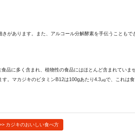
働きがあります。また、アルコール分解酵素を手伝うこともで
性食品に多く含まれ、植物性の食品にはほとんど含まれていま
。マカジキのビタミンB12は100gあたり4.3㎍で、これは
>> カジキのおいしい食べ方