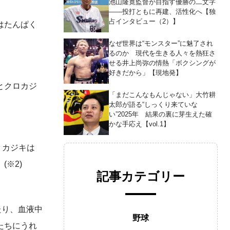
池山隆寛監督が目指す優勝の二文字
――投打ともに再建、活性化へ【独
占インタビュー（2）】
はたんぱく
なぜ世界は“モンスター”に魅了され
るのか 現代を生きる人々を熱狂さ
せる井上尚弥の情熱「ボクシングが
好きだから」【現地発】
とクロカジ
「まだこんなもんじゃない」大竹耕
太郎が語る“しっくり来ていな
い”2025年 結果の裏に芽生えた確
かな手応え【vol.1】
。カジキは
※2)
記事カテゴリー
たり、血液中
野球
たちにうれ