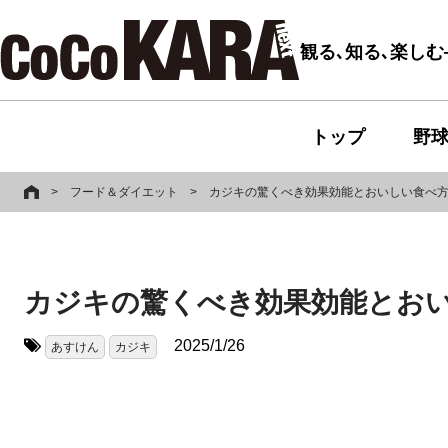
観る､知る､楽し
トップ
野
>
フード＆ダイエット
>
カジキの驚くべき効果効能とおいしい食べ
カジキの驚くべき効果効能とお
2025/1/26
あすけん
カジキ
タグ: