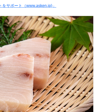
ート（www.asken.jp)」