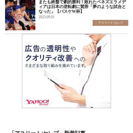
またも終盤で劇的勝利！敗れたベネズエラメデ
ィアは日本の逆転劇に賛辞「夢のような試合と
なった」【バスケW杯】
2023.09.01
アスリート/セレブ