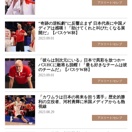
アスリート/セレブ
“奇跡の逆転劇”に反響止まず 日本代表に中国メ
ディアは感嘆！「助けてくれと叫びたくなる展
開だ」【バスケW杯】
2023.09.01
アスリート/セレブ
「彼らは別次元にいる」日本で異彩を放つホー
バスHCに敵将も脱帽！「最も好きなチームは彼
のチームだ」【バスケW杯】
2023.09.01
アスリート/セレブ
「カワムラは日本の将来を担う選手」歴史的勝
利の立役者、河村勇輝に米国メディアからも熱
視線
2023.08.29
アスリート/セレブ