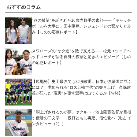
おすすめコラム
“燕の希望”を託された20歳内野手の素顔――「キャッチ
ボールを大事に」田中陽翔、レジェンドとの繋がりと歩
み【しのの応燕レポート】
スワローズの“ヤク進”を陰で支える――松元ユウイチヘ
ッドコーチが語る自身の役割と驚きのエピソード【しの
の応燕レポート】
【現地発】史上最強でも32強敗退…日本が強豪国に並ぶ
には？ 求められる“ロス五輪世代”の突き上げ 久保建
英が語った“現実”を覆す選手は出てくるか【W杯】
「胴上げされるのが夢」ヤクルト・池山隆寛監督が目指
す優勝の二文字――投打ともに再建、活性化へ【独占イ
ンタビュー（2）】