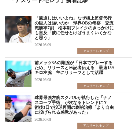
「アスリート/セレブ」新着記事
「風通しはいいよね」なぜ橋上監督代行
の巨人は強いのか 球界OBの考察 交流
戦勝率7割 松本剛ブレイクのきっかけに
も言及「彼に任せとけばうまくいくかな
と思う」
2026.06.09
アスリート/セレブ
前メッツ3Aの剛腕が「日本でプレーする
ため」リリースと米記者伝える 最速159
キロ左腕 主にリリーフとして活躍
2026.06.08
アスリート/セレブ
球界最強左腕スクバルが執行した「ナノ
スコープ手術」が次なるトレンドに？
術後3日で投球再開の劇的治療「より自由
に投げられる感覚があった」
2026.06.08
アスリート/セレブ