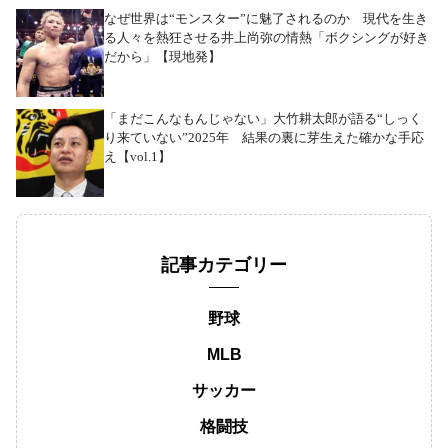
なぜ世界は“モンスター”に魅了されるのか 現代を生き
る人々を熱狂させる井上尚弥の情熱「ボクシングが好き
だから」【現地発】
「まだこんなもんじゃない」大竹耕太郎が語る“しっく
り来ていない”2025年 結果の裏に芽生えた確かな手応
え【vol.1】
記事カテゴリー
野球
MLB
サッカー
格闘技