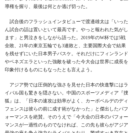
導権を握り、最後は何とか逃げ切った。
試合後のフラッシュインタビューで渡邊雄太は「いった
ん試合の話は置いといて最高です。やっと報われた気がし
ます」と男泣きをしながら語った。2019年のW杯では5戦
全敗、21年の東京五輪でも3連敗と、主要国際大会で結果
を残せずにいた日本男子バスケ。それだけにフィンランド
やベネズエラといった強敵を破った今大会は世界に成長を
印象付けるものにもなったとも言えよう。
アジア勢では圧倒的な強さを見せた日本の快進撃にはラ
イバル国も驚きを隠さない。中国のスポーツメディア『捜
狐』は、「日本の速攻は効率がよく、カーボベルデのディ
フェンスは彼らの前に成す術がなかった」と傑出したパフ
ォーマンスを絶賛。そのうえで「今大会の日本のパフォー
マンスが一過性のものでなければ、この先も彼らがアジア
最強の座を争う強力なライバルとなり、警戒すべき存在と