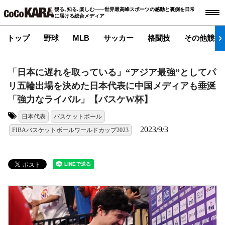
観る､知る､楽しむ――世界最高峰スポーツの感動と裏側を日常
に届ける総合メディア
トップ
野球
MLB
サッカー
格闘技
その他競技
「日本に遅れを取っている」“アジア最強”としてパ
リ五輪出場を決めた日本代表に中国メディアも垂涎
「強力なライバル」【バスケW杯】
日本代表
バスケットボール
タグ:
2023/9/3
FIBAバスケットボールワールドカップ2023