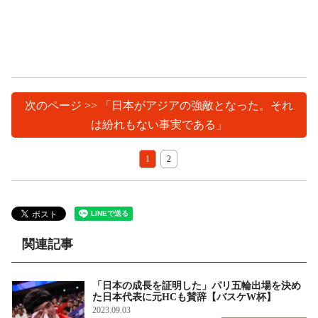
次のページ >> 「日本がアジアの強敵となった。それ
は紛れもない事実である」
1
2
関連記事
「日本の成長を証明した」パリ五輪出場を決め
た日本代表に元HCも賛辞【バスケW杯】
2023.09.03