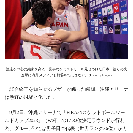
渡邊を中心に結束を高め、見事なケミストリーを見せつけた日本。彼らの快
進撃に海外メディアも賛辞を惜しまない。(C)Getty Images
試合終了を知らせるブザーが鳴った瞬間、沖縄アリーナ
は熱狂の坩堝と化した。
9月2日、沖縄アリーナで「FIBAバスケットボールワー
ルドカップ2023」（W杯）の17-32位決定ラウンドが行わ
れ、グループOでは男子日本代表（世界ランク36位）がカ