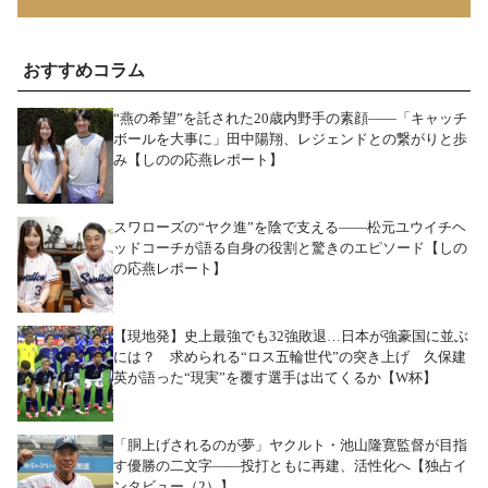
おすすめコラム
“燕の希望”を託された20歳内野手の素顔――「キャッチ
ボールを大事に」田中陽翔、レジェンドとの繋がりと歩
み【しのの応燕レポート】
スワローズの“ヤク進”を陰で支える――松元ユウイチヘ
ッドコーチが語る自身の役割と驚きのエピソード【しの
の応燕レポート】
【現地発】史上最強でも32強敗退…日本が強豪国に並ぶ
には？ 求められる“ロス五輪世代”の突き上げ 久保建
英が語った“現実”を覆す選手は出てくるか【W杯】
「胴上げされるのが夢」ヤクルト・池山隆寛監督が目指
す優勝の二文字――投打ともに再建、活性化へ【独占イ
ンタビュー（2）】