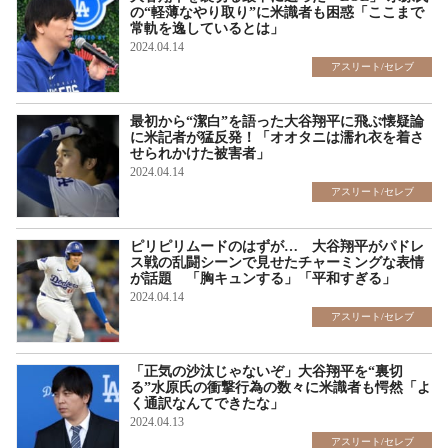
の“軽薄なやり取り”に米識者も困惑「ここまで
常軌を逸しているとは」
2024.04.14
アスリート/セレブ
最初から“潔白”を語った大谷翔平に飛ぶ懐疑論
に米記者が猛反発！「オオタニは濡れ衣を着さ
せられかけた被害者」
2024.04.14
アスリート/セレブ
ピリピリムードのはずが… 大谷翔平がパドレ
ス戦の乱闘シーンで見せたチャーミングな表情
が話題 「胸キュンする」「平和すぎる」
2024.04.14
アスリート/セレブ
「正気の沙汰じゃないぞ」大谷翔平を“裏切
る”水原氏の衝撃行為の数々に米識者も愕然「よ
く通訳なんてできたな」
2024.04.13
アスリート/セレブ