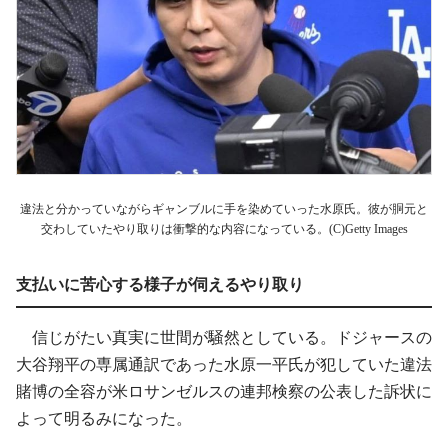
違法と分かっていながらギャンブルに手を染めていった水原氏。彼が胴元と
交わしていたやり取りは衝撃的な内容になっている。(C)Getty Images
支払いに苦心する様子が伺えるやり取り
信じがたい真実に世間が騒然としている。ドジャースの
大谷翔平の専属通訳であった水原一平氏が犯していた違法
賭博の全容が米ロサンゼルスの連邦検察の公表した訴状に
よって明るみになった。