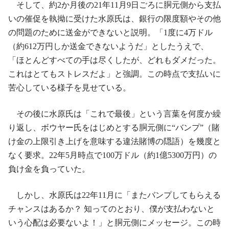
そして、約2か月後の21年11月9日ごろに胴元側から支払
いの催促を執拗に受けた水原氏は、銀行の限度額やその他
の問題のために送金ができないと説明。「1度に4万ドル
（約612万円しか送金できないようだ」としたうえで、
「ほとんどすべての手は尽くしたが、どれもダメだった。
これはとてもストレスだよ」と強調。この時点で支払いに
苦心している様子を見せている。
その後に水原氏は「これで最後」という言葉を何度か繰
り返し、ボウヤー氏をはじめとする胴元側に“バンプ”（賭
け金の上限引き上げを意味する違法賭博の隠語）を幾度と
なく要求。22年5月時点で100万ドル（約1億5300万円）の
負け金を負っていた。
しかし、水原氏は22年11月に「またバンプしてもらえる
チャンスはあるか？ 知ってのとおり、僕が支払わないと
いう心配は必要ないよ！」と胴元側にメッセージ。この時