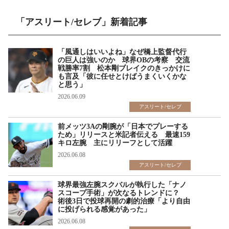
「アスリート/セレブ」新着記事
「風通しはいいよね」なぜ橋上監督代行
の巨人は強いのか 球界OBの考察 交流
戦勝率7割 松本剛ブレイクのきっかけに
も言及「彼に任せとけばうまくいくかな
と思う」
2026.06.09
アスリート/セレブ
前メッツ3Aの剛腕が「日本でプレーする
ため」リリースと米記者伝える 最速159
キロ左腕 主にリリーフとして活躍
2026.06.08
アスリート/セレブ
球界最強左腕スクバルが執行した「ナノ
スコープ手術」が次なるトレンドに？
術後3日で投球再開の劇的治療「より自由
に投げられる感覚があった」
2026.06.08