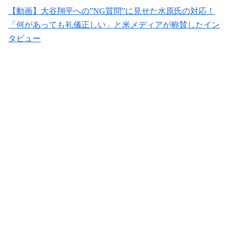
【動画】大谷翔平への”NG質問”に見せた水原氏の対応！
「何があっても礼儀正しい」と米メディアが称賛したイン
タビュー