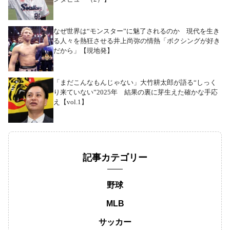
なぜ世界は“モンスター”に魅了されるのか 現代を生き
る人々を熱狂させる井上尚弥の情熱「ボクシングが好き
だから」【現地発】
「まだこんなもんじゃない」大竹耕太郎が語る“しっく
り来ていない”2025年 結果の裏に芽生えた確かな手応
え【vol.1】
記事カテゴリー
野球
MLB
サッカー