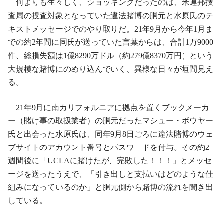
何よりも生々しく、ショッキングだったのは、米連邦捜
査局の捜査対象となっていた違法賭博の胴元と水原氏のテ
キストメッセージでのやり取りだ。21年9月から今年1月ま
での約2年間に同氏が送っていた言葉からは、合計1万9000
件、総損失額は1億8290万ドル（約279億8370万円）という
大規模な賭博にのめり込んでいく、異様な日々が垣間見え
る。
21年9月に南カリフォルニアに拠点を置くブックメーカ
ー（賭け事の取扱業者）の胴元だったマシュー・ボウヤー
氏と出会った水原氏は、同年9月8日ごろに違法賭博のウェ
ブサイトのアカウント番号とパスワードを付与。その約2
週間後に「UCLAに賭けたが、完敗した！！！」とメッセ
ージを送ったうえで、「引き出しと支払いはどのような仕
組みになっているのか」と胴元側から賭博の流れを聞き出
している。