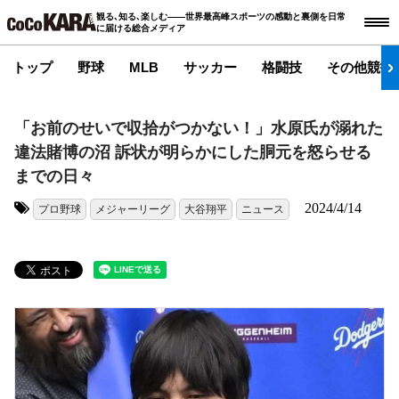
観る､知る､楽しむ――世界最高峰スポーツの感動と裏側を日常
に届ける総合メディア
トップ
野球
MLB
サッカー
格闘技
その他競技
「お前のせいで収拾がつかない！」水原氏が溺れた
違法賭博の沼 訴状が明らかにした胴元を怒らせる
までの日々
2024/4/14
プロ野球
メジャーリーグ
大谷翔平
ニュース
タグ: