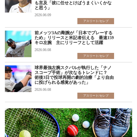
も言及「彼に任せとけばうまくいくかな
と思う」
2026.06.09
アスリート/セレブ
前メッツ3Aの剛腕が「日本でプレーする
ため」リリースと米記者伝える 最速159
キロ左腕 主にリリーフとして活躍
2026.06.08
アスリート/セレブ
球界最強左腕スクバルが執行した「ナノ
スコープ手術」が次なるトレンドに？
術後3日で投球再開の劇的治療「より自由
に投げられる感覚があった」
2026.06.08
アスリート/セレブ