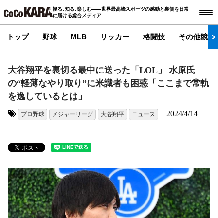
観る､知る､楽しむ――世界最高峰スポーツの感動と裏側を日常
に届ける総合メディア
トップ
野球
MLB
サッカー
格闘技
その他競技
大谷翔平を裏切る最中に送った「LOL」 水原氏
の“軽薄なやり取り”に米識者も困惑「ここまで常軌
を逸しているとは」
2024/4/14
プロ野球
メジャーリーグ
大谷翔平
ニュース
タグ: