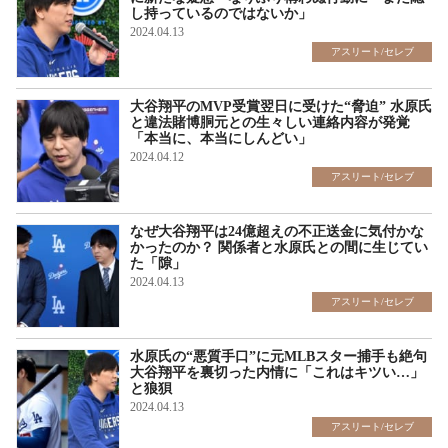
し持っているのではないか」
2024.04.13
アスリート/セレブ
大谷翔平のMVP受賞翌日に受けた“脅迫” 水原氏
と違法賭博胴元との生々しい連絡内容が発覚
「本当に、本当にしんどい」
2024.04.12
アスリート/セレブ
なぜ大谷翔平は24億超えの不正送金に気付かな
かったのか？ 関係者と水原氏との間に生じてい
た「隙」
2024.04.13
アスリート/セレブ
水原氏の“悪質手口”に元MLBスター捕手も絶句
大谷翔平を裏切った内情に「これはキツい…」
と狼狽
2024.04.13
アスリート/セレブ