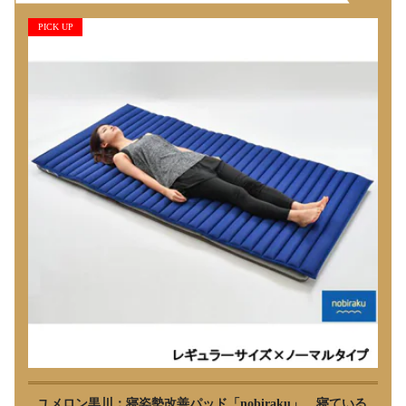
PICK UP
ユメロン黒川：寝姿勢改善パッド「nobiraku」 寝ている