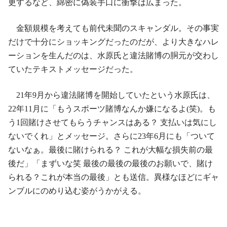
更するなど、綿密に偽装手口に衝撃は広まった。
金額規模を考えても前代未聞のスキャンダル。その事実
だけで十分にショッキングだったのだが、より大きなハレ
ーションを生んだのは、水原氏と違法賭博の胴元が交わし
ていたテキストメッセージだった。
21年9月から違法賭博を開始していたという水原氏は、
22年11月に「もうスポーツ賭博なんか嫌になるよ(笑)。も
う1回賭けさせてもらうチャンスはある？ 支払いは気にし
ないでくれ」とメッセージ。さらに23年6月にも「ついて
ないなぁ。最後に賭けられる？ これが大幅な損失前の最
後だ」「まずいな笑 最後の最後の最後のお願いで、賭け
られる？これが本当の最後」とも送信。異様なほどにギャ
ンブルにのめり込む姿がうかがえる。