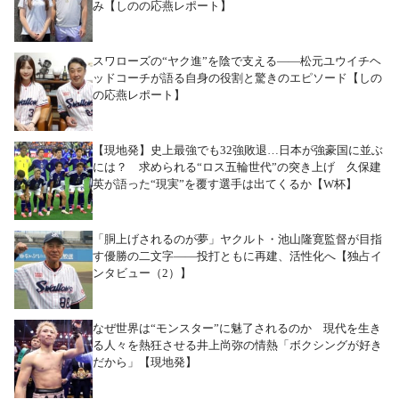
み【しのの応燕レポート】
スワローズの“ヤク進”を陰で支える――松元ユウイチヘ
ッドコーチが語る自身の役割と驚きのエピソード【しの
の応燕レポート】
【現地発】史上最強でも32強敗退…日本が強豪国に並ぶ
には？ 求められる“ロス五輪世代”の突き上げ 久保建
英が語った“現実”を覆す選手は出てくるか【W杯】
「胴上げされるのが夢」ヤクルト・池山隆寛監督が目指
す優勝の二文字――投打ともに再建、活性化へ【独占イ
ンタビュー（2）】
なぜ世界は“モンスター”に魅了されるのか 現代を生き
る人々を熱狂させる井上尚弥の情熱「ボクシングが好き
だから」【現地発】