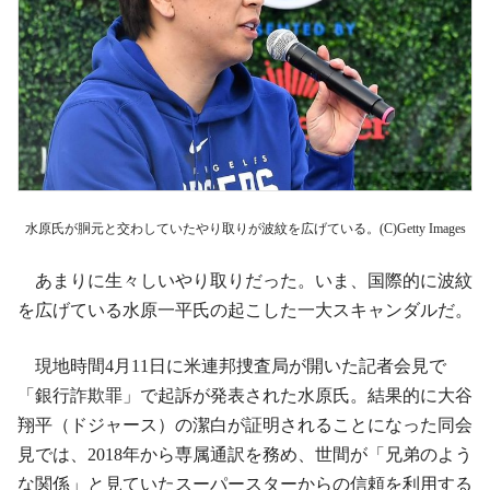
水原氏が胴元と交わしていたやり取りが波紋を広げている。(C)Getty Images
あまりに生々しいやり取りだった。いま、国際的に波紋
を広げている水原一平氏の起こした一大スキャンダルだ。
現地時間4月11日に米連邦捜査局が開いた記者会見で
「銀行詐欺罪」で起訴が発表された水原氏。結果的に大谷
翔平（ドジャース）の潔白が証明されることになった同会
見では、2018年から専属通訳を務め、世間が「兄弟のよう
な関係」と見ていたスーパースターからの信頼を利用する