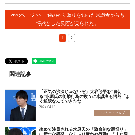
次のページ >> 一連のやり取りを知った米識者からも
愕然とした反応が見られた。
1
2
関連記事
「正気の沙汰じゃないぞ」大谷翔平を“裏切
る”水原氏の衝撃行為の数々に米識者も愕然「よ
く通訳なんてできたな」
2024.04.13
アスリート/セレブ
改めて注目される水原氏の「致命的な裏切り」
に新たな疑惑 なりふり構わぬ行動に「まだ隠