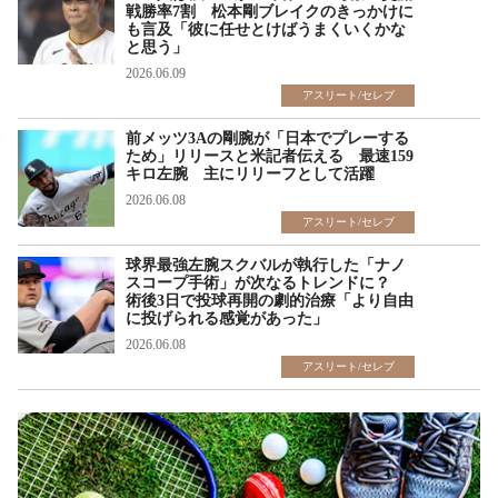
戦勝率7割 松本剛ブレイクのきっかけに
も言及「彼に任せとけばうまくいくかな
と思う」
2026.06.09
アスリート/セレブ
前メッツ3Aの剛腕が「日本でプレーする
ため」リリースと米記者伝える 最速159
キロ左腕 主にリリーフとして活躍
2026.06.08
アスリート/セレブ
球界最強左腕スクバルが執行した「ナノ
スコープ手術」が次なるトレンドに？
術後3日で投球再開の劇的治療「より自由
に投げられる感覚があった」
2026.06.08
アスリート/セレブ