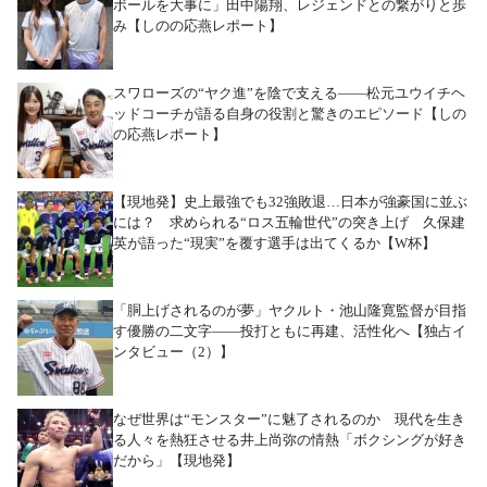
ボールを大事に」田中陽翔、レジェンドとの繋がりと歩
み【しのの応燕レポート】
スワローズの“ヤク進”を陰で支える――松元ユウイチヘ
ッドコーチが語る自身の役割と驚きのエピソード【しの
の応燕レポート】
【現地発】史上最強でも32強敗退…日本が強豪国に並ぶ
には？ 求められる“ロス五輪世代”の突き上げ 久保建
英が語った“現実”を覆す選手は出てくるか【W杯】
「胴上げされるのが夢」ヤクルト・池山隆寛監督が目指
す優勝の二文字――投打ともに再建、活性化へ【独占イ
ンタビュー（2）】
なぜ世界は“モンスター”に魅了されるのか 現代を生き
る人々を熱狂させる井上尚弥の情熱「ボクシングが好き
だから」【現地発】