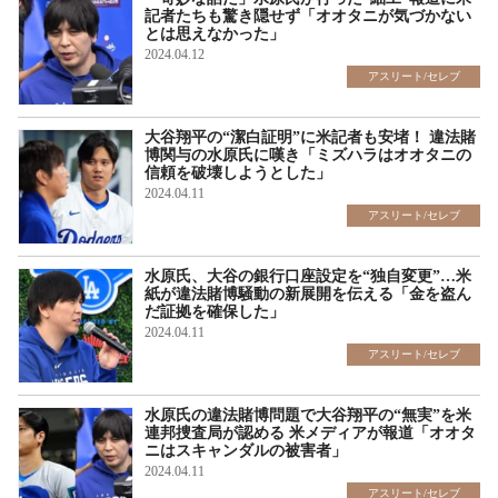
記者たちも驚き隠せず「オオタニが気づかない
とは思えなかった」
2024.04.12
アスリート/セレブ
大谷翔平の“潔白証明”に米記者も安堵！ 違法賭
博関与の水原氏に嘆き「ミズハラはオオタニの
信頼を破壊しようとした」
2024.04.11
アスリート/セレブ
水原氏、大谷の銀行口座設定を“独自変更”…米
紙が違法賭博騒動の新展開を伝える「金を盗ん
だ証拠を確保した」
2024.04.11
アスリート/セレブ
水原氏の違法賭博問題で大谷翔平の“無実”を米
連邦捜査局が認める 米メディアが報道「オオタ
ニはスキャンダルの被害者」
2024.04.11
アスリート/セレブ