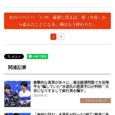
次のページ >> 「いや、厳密に言えば、彼（大谷）か
ら盗んだことになる。俺はもう終わりだ」
1
2
関連記事
衝撃的な真実が次々に…違法賭博問題で大谷翔
平を“騙していた”水原氏の悪質手口が判明「大
谷になりすまして銀行員を騙す」
2024.04.12
アスリート/セレブ
「奇妙な話だ」水原氏が行った“細工”報道に米