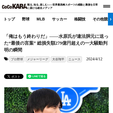
観る､知る､楽しむ――世界最高峰スポーツの感動と裏側を日常
に届ける総合メディア
トップ
野球
MLB
サッカー
格闘技
その他競技
「俺はもう終わりだ」――水原氏が違法胴元に送っ
た“最後の言葉” 総損失額279億円超えの一大騒動判
明の瞬間
2024/4/12
プロ野球
メジャーリーグ
大谷翔平
ニュース
タグ: