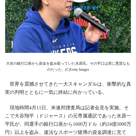
大谷の銀行口座から資金を盗み取っていた水原氏。その手口は実に悪質なも
のだった。(C)Getty Images
世界を震撼させてきた一大スキャンダルは、衝撃的な真
実の判明とともに一気に終結に向かっている。
現地時間4月11日、米連邦捜査局は記者会見を実施。そ
こで大谷翔平（ドジャース）の元専属通訳であった水原一
平氏が、同選手の銀行口座から1600万ドル（約24億5000万
円）以上を盗み、違法なスポーツ賭博の資金調達に充て