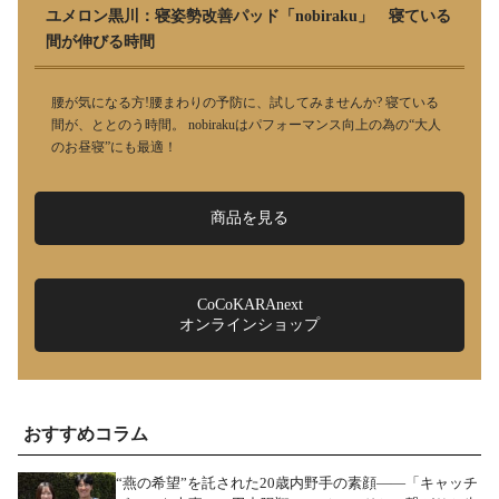
ユメロン黒川：寝姿勢改善パッド「nobiraku」 寝ている
間が伸びる時間
腰が気になる方!腰まわりの予防に、試してみませんか? 寝ている
間が、ととのう時間。 nobirakuはパフォーマンス向上の為の“大人
のお昼寝”にも最適！
商品を見る
CoCoKARAnext
オンラインショップ
おすすめコラム
“燕の希望”を託された20歳内野手の素顔――「キャッチ