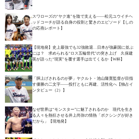
スワローズの“ヤク進”を陰で支える――松元ユウイチヘ
ッドコーチが語る自身の役割と驚きのエピソード【しの
の応燕レポート】
【現地発】史上最強でも32強敗退…日本が強豪国に並ぶ
には？ 求められる“ロス五輪世代”の突き上げ 久保建
英が語った“現実”を覆す選手は出てくるか【W杯】
「胴上げされるのが夢」ヤクルト・池山隆寛監督が目指
す優勝の二文字――投打ともに再建、活性化へ【独占イ
ンタビュー（2）】
なぜ世界は“モンスター”に魅了されるのか 現代を生き
る人々を熱狂させる井上尚弥の情熱「ボクシングが好き
だから」【現地発】