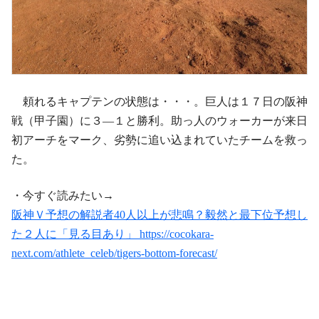
頼れるキャプテンの状態は・・・。巨人は１７日の阪神
戦（甲子園）に３―１と勝利。助っ人のウォーカーが来日
初アーチをマーク、劣勢に追い込まれていたチームを救っ
た。
・今すぐ読みたい→
阪神Ｖ予想の解説者40人以上が悲鳴？毅然と最下位予想し
た２人に「見る目あり」 https://cocokara-
next.com/athlete_celeb/tigers-bottom-forecast/