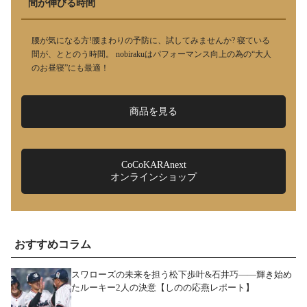
間が伸びる時間
腰が気になる方!腰まわりの予防に、試してみませんか? 寝ている
間が、ととのう時間。 nobirakuはパフォーマンス向上の為の“大人
のお昼寝”にも最適！
商品を見る
CoCoKARAnext
オンラインショップ
おすすめコラム
スワローズの未来を担う松下歩叶&石井巧――輝き始め
たルーキー2人の決意【しのの応燕レポート】