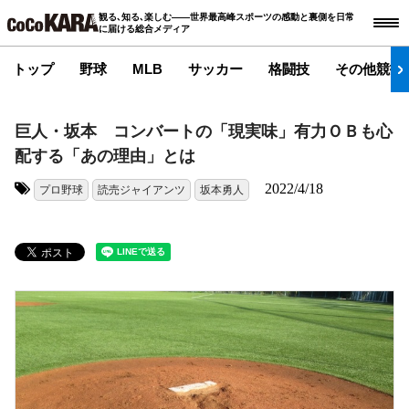
観る､知る､楽しむ――世界最高峰スポーツの感動と裏側を日常
に届ける総合メディア
トップ
野球
MLB
サッカー
格闘技
その他競技
巨人・坂本 コンバートの「現実味」有力ＯＢも心
配する「あの理由」とは
2022/4/18
プロ野球
読売ジャイアンツ
坂本勇人
タグ: