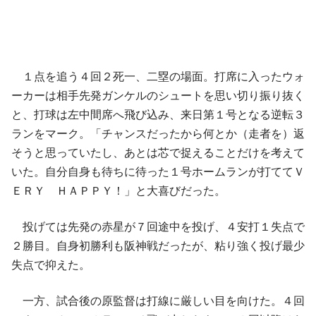
１点を追う４回２死一、二塁の場面。打席に入ったウォ
ーカーは相手先発ガンケルのシュートを思い切り振り抜く
と、打球は左中間席へ飛び込み、来日第１号となる逆転３
ランをマーク。「チャンスだったから何とか（走者を）返
そうと思っていたし、あとは芯で捉えることだけを考えて
いた。自分自身も待ちに待った１号ホームランが打ててＶ
ＥＲＹ ＨＡＰＰＹ！」と大喜びだった。
投げては先発の赤星が７回途中を投げ、４安打１失点で
２勝目。自身初勝利も阪神戦だったが、粘り強く投げ最少
失点で抑えた。
一方、試合後の原監督は打線に厳しい目を向けた。４回