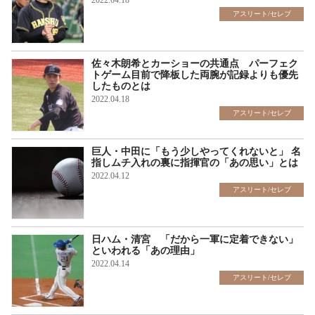
アスリート/セレブ
佐々木朗希とカーショーの共通点 パーフェク
トゲーム目前で降板した両腕が記録よりも優先
したものとは
2022.04.18
アスリート/セレブ
巨人・中田に「もう少しやってくれないと」 名
指しムチ入れの裏に指揮官の「あの思い」とは
2022.04.12
アスリート/セレブ
日ハム・清宮 「だから一軍に定着できない」
といわれる「あの理由」
2022.04.14
アスリート/セレブ