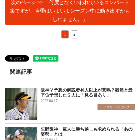
次のページ >> 「何度となくいわれているコンバート
案ですが、今季はいよいよシーズン中に動き出すかも
しれません。」
1
2
関連記事
阪神Ｖ予想の解説者40人以上が悲鳴？毅然と最
下位予想した２人に「見る目あり」
2022.04.17
アスリート/セレブ
矢野阪神 巨人に勝ち越しも求められる「あの
姿勢」とは
2022.04.18