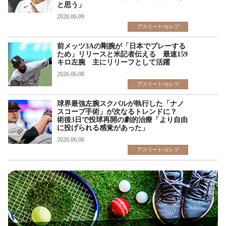
と思う」
2026.06.09
アスリート/セレブ
前メッツ3Aの剛腕が「日本でプレーする
ため」リリースと米記者伝える 最速159
キロ左腕 主にリリーフとして活躍
2026.06.08
アスリート/セレブ
球界最強左腕スクバルが執行した「ナノ
スコープ手術」が次なるトレンドに？
術後3日で投球再開の劇的治療「より自由
に投げられる感覚があった」
2026.06.08
アスリート/セレブ