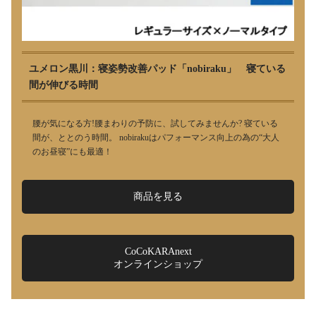
ユメロン黒川：寝姿勢改善パッド「nobiraku」 寝ている
間が伸びる時間
腰が気になる方!腰まわりの予防に、試してみませんか? 寝ている
間が、ととのう時間。 nobirakuはパフォーマンス向上の為の“大人
のお昼寝”にも最適！
商品を見る
CoCoKARAnext
オンラインショップ