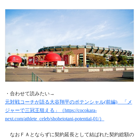
・合わせて読みたい→
元対戦コーチが語る大谷翔平のポテンシャル(前編) 「メ
ジャーで三冠王狙える」（https://cocokara-
next.com/athlete_celeb/shoheiotani-potential-01/）
なおＦＡとならずに契約延長として結ばれた契約総額の