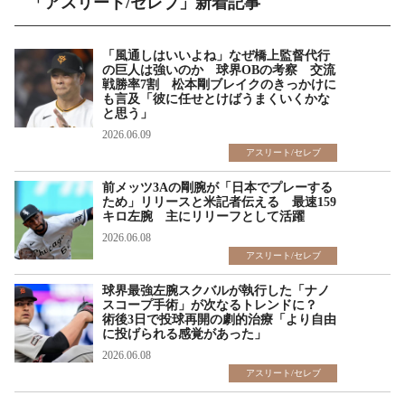
「アスリート/セレブ」新着記事
「風通しはいいよね」なぜ橋上監督代行
の巨人は強いのか 球界OBの考察 交流
戦勝率7割 松本剛ブレイクのきっかけに
も言及「彼に任せとけばうまくいくかな
と思う」
2026.06.09
アスリート/セレブ
前メッツ3Aの剛腕が「日本でプレーする
ため」リリースと米記者伝える 最速159
キロ左腕 主にリリーフとして活躍
2026.06.08
アスリート/セレブ
球界最強左腕スクバルが執行した「ナノ
スコープ手術」が次なるトレンドに？
術後3日で投球再開の劇的治療「より自由
に投げられる感覚があった」
2026.06.08
アスリート/セレブ