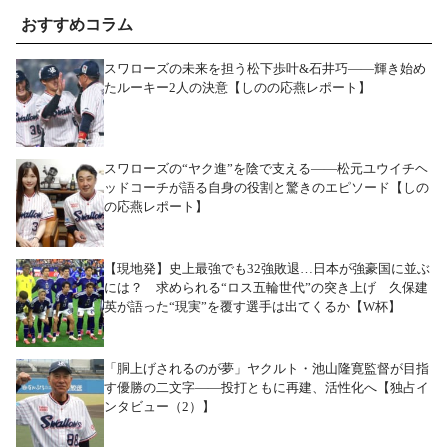
おすすめコラム
スワローズの未来を担う松下歩叶&石井巧――輝き始め
たルーキー2人の決意【しのの応燕レポート】
スワローズの“ヤク進”を陰で支える――松元ユウイチヘ
ッドコーチが語る自身の役割と驚きのエピソード【しの
の応燕レポート】
【現地発】史上最強でも32強敗退…日本が強豪国に並ぶ
には？ 求められる“ロス五輪世代”の突き上げ 久保建
英が語った“現実”を覆す選手は出てくるか【W杯】
「胴上げされるのが夢」ヤクルト・池山隆寛監督が目指
す優勝の二文字――投打ともに再建、活性化へ【独占イ
ンタビュー（2）】