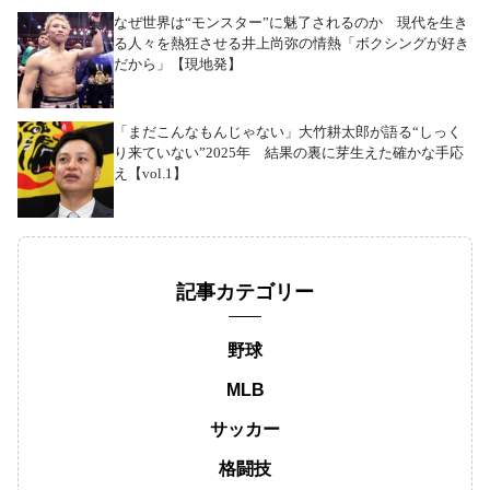
なぜ世界は“モンスター”に魅了されるのか 現代を生き
る人々を熱狂させる井上尚弥の情熱「ボクシングが好き
だから」【現地発】
「まだこんなもんじゃない」大竹耕太郎が語る“しっく
り来ていない”2025年 結果の裏に芽生えた確かな手応
え【vol.1】
記事カテゴリー
野球
MLB
サッカー
格闘技