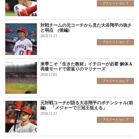
アスリート/セレブ
対戦チームの元コーチから見た大谷翔平の強さ
と弱点 (後編)
2018.11.13
アスリート/セレブ
来季こそ「生きた教材」イチローが必要 解体＆
再建モードで若返りのマリナーズ
2018.12.05
アスリート/セレブ
元対戦コーチが語る大谷翔平のポテンシャル(前
編) 「メジャーで三冠王狙える」
2018.11.12
アスリート/セレブ