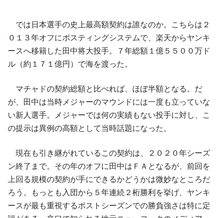
では日本選手の史上最高額契約は誰なのか。こちらは２
０１３年オフにポスティングシステムで、楽天からヤンキ
ースへ移籍した田中将大投手。７年総額１億５５００万ド
ル（約１７１億円）で海を渡った。
マチャドの契約総額と比べれば、ほぼ半額となる。だ
が、田中は当時メジャーのマウンドには一度も立っていな
い新人選手。メジャーでは何の実績もない投手に対し、こ
の提示は異例の高額として当時話題になった。
現在も引き継がれているこの契約は、２０２０年シーズ
ン終了まで。その年のオフに田中はＦＡとなるが、前回を
上回る規模の契約が手にできるかどうかは微妙なところだ
ろう。もっとも入団から５年連続２桁勝利を挙げ、ヤンキ
ースが最も重視するポストシーズンでの勝負強さは特に定