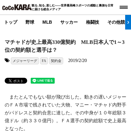
観る､知る､楽しむ――世界最高峰スポーツの感動と裏側を日常
に届ける総合メディア
トップ
野球
MLB
サッカー
格闘技
その他競技
マチャドが史上最高330億契約 MLB日本人で1～3
位の契約額と選手は？
2019/2/20
メジャーリーグ
FA
契約金
タグ:
またとんでもない額が飛び出した。動きの遅いメジャー
のＦＡ市場で残されていた大物、マニー・マチャド内野手
がパドレスと契約合意に達した。その中身が１０年総額３
億ドル（約３３０億円）。ＦＡ選手の契約総額で史上最高
となった。