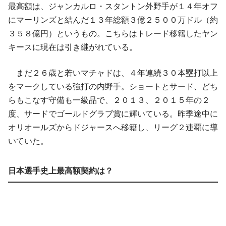
最高額は、ジャンカルロ・スタントン外野手が１４年オフ
にマーリンズと結んだ１３年総額３億２５００万ドル（約
３５８億円）というもの。こちらはトレード移籍したヤン
キースに現在は引き継がれている。
まだ２６歳と若いマチャドは、４年連続３０本塁打以上
をマークしている強打の内野手。ショートとサード、どち
らもこなす守備も一級品で、２０１３、２０１５年の２
度、サードでゴールドグラブ賞に輝いている。昨季途中に
オリオールズからドジャースへ移籍し、リーグ２連覇に導
いていた。
日本選手史上最高額契約は？