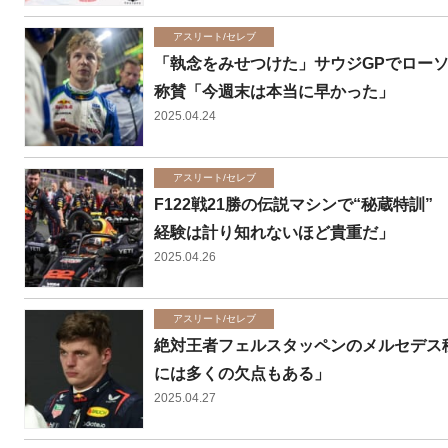
アスリート/セレブ
「執念をみせつけた」サウジGPでロー
称賛「今週末は本当に早かった」
2025.04.24
アスリート/セレブ
F122戦21勝の伝説マシンで“秘蔵特
経験は計り知れないほど貴重だ」
2025.04.26
アスリート/セレブ
絶対王者フェルスタッペンのメルセデス移
には多くの欠点もある」
2025.04.27