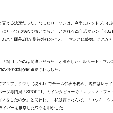
言える決定だった。なにせローソンは、今季にレッドブルに
にとっては極めて扱いづらい」とされる25年式マシン『RB2
行われた開幕2戦で期待外れのパフォーマンスに終始。これが
「起用したのは間違いだった」と漏らしたヘルムート・マル
門の強化体制が問題視されもした。
アルファタウリ（現RB）でチーム代表を務め、現在はレッド
ーツ専門局『SPORT1』のインタビューで「マックス・フェ
イスをしたのか」と問われ、「私は言ったんだ。『ユウキ・ツ
ライバーを推挙したワケを明かした。