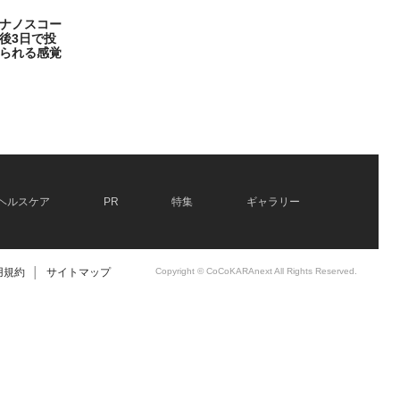
ナノスコー
後3日で投
られる感覚
ヘルスケア
PR
特集
ギャラリー
用規約
│
サイトマップ
Copyright © CoCoKARAnext All Rights Reserved.