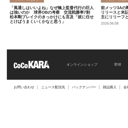
「風通しはいいよね」なぜ橋上監督代行の巨人
前メッツ3Aの
は強いのか 球界OBの考察 交流戦勝率7割
リリースと米
松本剛ブレイクのきっかけにも言及「彼に任せ
主にリリーフ
とけばうまくいくかなと思う」
2026.06.08
2026.06.09
オンラインショップ
野球
お問い合わせ
│
ニュース配信先
│
バックナンバー
│
雑誌購入
│
会