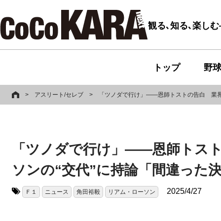
観る､知る､楽し
トップ
野
>
アスリート/セレブ
>
「ツノダで行け」――恩師トストの告白 業界
「ツノダで行け」――恩師トス
ソンの“交代”に持論「間違った
2025/4/27
Ｆ１
ニュース
角田裕毅
リアム・ローソン
タグ: