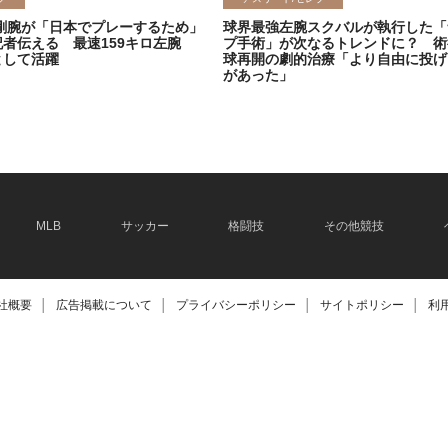
剛腕が「日本でプレーするため」
球界最強左腕スクバルが執行した「
記者伝える 最速159キロ左腕
プ手術」が次なるトレンドに？ 術
として活躍
球再開の劇的治療「より自由に投げ
があった」
2026.06.08
MLB
サッカー
格闘技
その他競技
社概要
│
広告掲載について
│
プライバシーポリシー
│
サイトポリシー
│
利