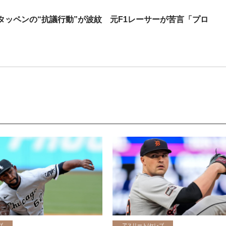
ッペンの“抗議行動”が波紋 元F1レーサーが苦言「プロ
ブ
アスリート/セレブ