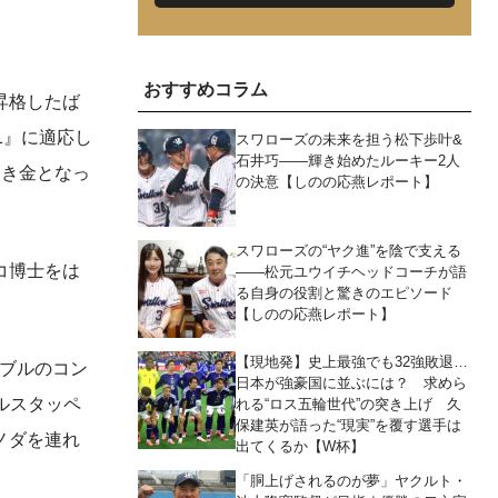
おすすめコラム
昇格したば
1』に適応し
スワローズの未来を担う松下歩叶&
石井巧――輝き始めたルーキー2人
引き金となっ
の決意【しのの応燕レポート】
スワローズの“ヤク進”を陰で支える
コ博士をは
――松元ユウイチヘッドコーチが語
る自身の役割と驚きのエピソード
【しのの応燕レポート】
【現地発】史上最強でも32強敗退…
ブルのコン
日本が強豪国に並ぶには？ 求めら
ルスタッペ
れる“ロス五輪世代”の突き上げ 久
保建英が語った“現実”を覆す選手は
ノダを連れ
出てくるか【W杯】
「胴上げされるのが夢」ヤクルト・