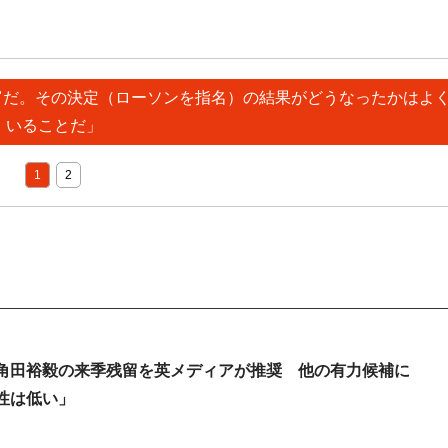
豊富だ。その決定（ローソンを指名）の結果がどうなったかはよ
いることだ」
1
2
角田裕毅の来季残留を英メディアが推奨 他の有力候補に
性は低い」