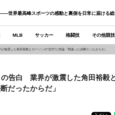
む――世界最高峰スポーツの感動と裏側を日常に届ける
球
MLB
サッカー
格闘技
その他競技
が激震した角田裕毅とローソンの“交代”に持論「間違った決断だったからだ」
トの告白 業界が激震した角田裕毅
決断だったからだ」