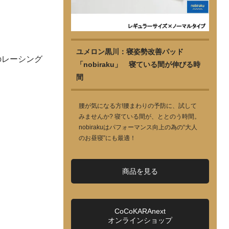
ユメロン黒川：寝姿勢改善パッド
のレーシング
「nobiraku」 寝ている間が伸びる時
間
腰が気になる方!腰まわりの予防に、試して
みませんか? 寝ている間が、ととのう時間。
nobirakuはパフォーマンス向上の為の“大人
のお昼寝”にも最適！
商品を見る
CoCoKARAnext
オンラインショップ