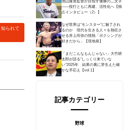
池山隆寛監督が目指す優勝の二文字
――投打ともに再建、活性化へ【独
占インタビュー（2）】
なぜ世界は“モンスター”に魅了され
く知られて
るのか 現代を生きる人々を熱狂さ
せる井上尚弥の情熱「ボクシングが
好きだから」【現地発】
「まだこんなもんじゃない」大竹耕
太郎が語る“しっくり来ていな
い”2025年 結果の裏に芽生えた確
かな手応え【vol.1】
記事カテゴリー
野球