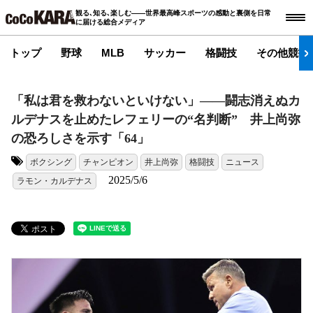
観る､知る､楽しむ――世界最高峰スポーツの感動と裏側を日常
に届ける総合メディア
トップ
野球
MLB
サッカー
格闘技
その他競技
「私は君を救わないといけない」――闘志消えぬカ
ルデナスを止めたレフェリーの“名判断” 井上尚弥
の恐ろしさを示す「64」
ボクシング
チャンピオン
井上尚弥
格闘技
ニュース
タグ:
2025/5/6
ラモン・カルデナス