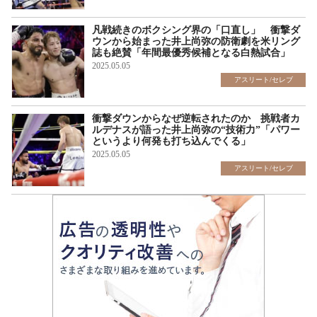
凡戦続きのボクシング界の「口直し」 衝撃ダ
ウンから始まった井上尚弥の防衛劇を米リング
誌も絶賛「年間最優秀候補となる白熱試合」
2025.05.05
アスリート/セレブ
衝撃ダウンからなぜ逆転されたのか 挑戦者カ
ルデナスが語った井上尚弥の“技術力”「パワー
というより何発も打ち込んでくる」
2025.05.05
アスリート/セレブ