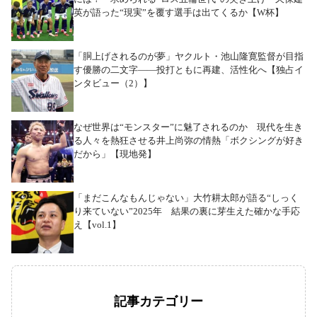
英が語った“現実”を覆す選手は出てくるか【W杯】
「胴上げされるのが夢」ヤクルト・池山隆寛監督が目指
す優勝の二文字――投打ともに再建、活性化へ【独占イ
ンタビュー（2）】
なぜ世界は“モンスター”に魅了されるのか 現代を生き
る人々を熱狂させる井上尚弥の情熱「ボクシングが好き
だから」【現地発】
「まだこんなもんじゃない」大竹耕太郎が語る“しっく
り来ていない”2025年 結果の裏に芽生えた確かな手応
え【vol.1】
記事カテゴリー