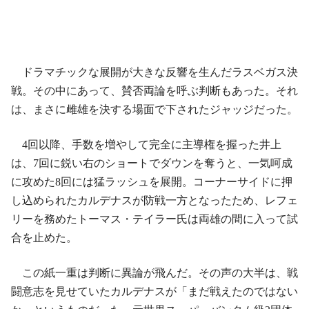
ドラマチックな展開が大きな反響を生んだラスベガス決
戦。その中にあって、賛否両論を呼ぶ判断もあった。それ
は、まさに雌雄を決する場面で下されたジャッジだった。
4回以降、手数を増やして完全に主導権を握った井上
は、7回に鋭い右のショートでダウンを奪うと、一気呵成
に攻めた8回には猛ラッシュを展開。コーナーサイドに押
し込められたカルデナスが防戦一方となったため、レフェ
リーを務めたトーマス・テイラー氏は両雄の間に入って試
合を止めた。
この紙一重は判断に異論が飛んだ。その声の大半は、戦
闘意志を見せていたカルデナスが「まだ戦えたのではない