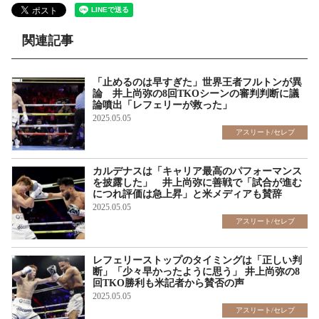
関連記事
「止めるのは早すぎた」世界王者フルトンが異
論 井上尚弥の8回TKOシーンの審判判断に議
論噴出「レフェリーが救った」
2025.05.05
アスリート/セレブ
カルデナスは「キャリア最高のパフォーマンス
を披露した」 井上尚弥に善戦で「試合が進む
につれ評価は急上昇」と米メディアも賛辞
2025.05.05
アスリート/セレブ
レフェリーストップのタイミングは「正しい判
断」「少々早かったように思う」 井上尚弥の8
回TKO勝利も米記者から賛否の声
2025.05.05
アスリート/セレブ