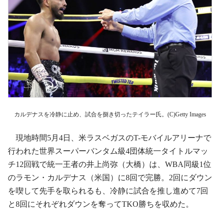
カルデナスを冷静に止め、試合を捌き切ったテイラー氏。(C)Getty Images
現地時間5月4日、米ラスベガスのT-モバイルアリーナで
行われた世界スーパーバンタム級4団体統一タイトルマッ
チ12回戦で統一王者の井上尚弥（大橋）は、WBA同級1位
のラモン・カルデナス（米国）に8回で完勝。2回にダウン
を喫して先手を取られるも、冷静に試合を推し進めて7回
と8回にそれぞれダウンを奪ってTKO勝ちを収めた。