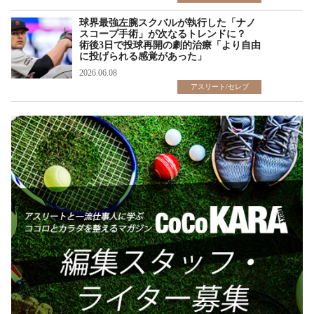
球界最強左腕スクバルが執行した「ナノ
スコープ手術」が次なるトレンドに？
術後3日で投球再開の劇的治療「より自由
に投げられる感覚があった」
2026.06.08
アスリート/セレブ