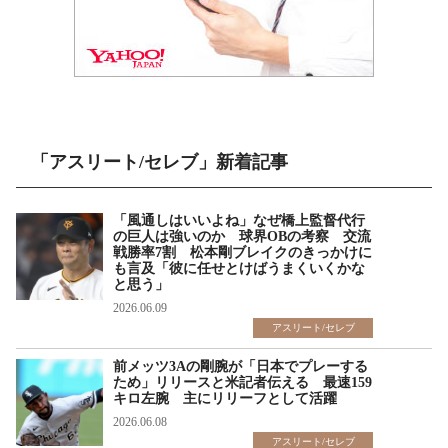
「アスリート/セレブ」新着記事
「風通しはいいよね」なぜ橋上監督代行
の巨人は強いのか 球界OBの考察 交流
戦勝率7割 松本剛ブレイクのきっかけに
も言及「彼に任せとけばうまくいくかな
と思う」
2026.06.09
アスリート/セレブ
前メッツ3Aの剛腕が「日本でプレーする
ため」リリースと米記者伝える 最速159
キロ左腕 主にリリーフとして活躍
2026.06.08
アスリート/セレブ