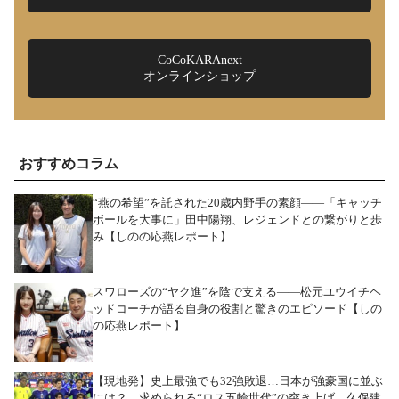
CoCoKARAnext
オンラインショップ
おすすめコラム
“燕の希望”を託された20歳内野手の素顔――「キャッチ
ボールを大事に」田中陽翔、レジェンドとの繋がりと歩
み【しのの応燕レポート】
スワローズの“ヤク進”を陰で支える――松元ユウイチヘ
ッドコーチが語る自身の役割と驚きのエピソード【しの
の応燕レポート】
【現地発】史上最強でも32強敗退…日本が強豪国に並ぶ
には？ 求められる“ロス五輪世代”の突き上げ 久保建