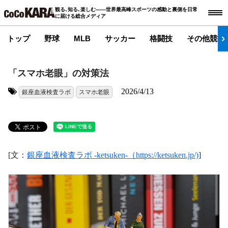
観る､知る､楽しむ――世界最高峰スポーツの感動と裏側を日常
に届ける総合メディア
トップ
野球
MLB
サッカー
格闘技
その他競技
「スマホ老眼」の対策法
2026/4/13
銀座血液検査ラボ
スマホ老眼
タグ:
[文：
銀座血液検査ラボ -ketsuken-（https://ketsuken.jp/)
]