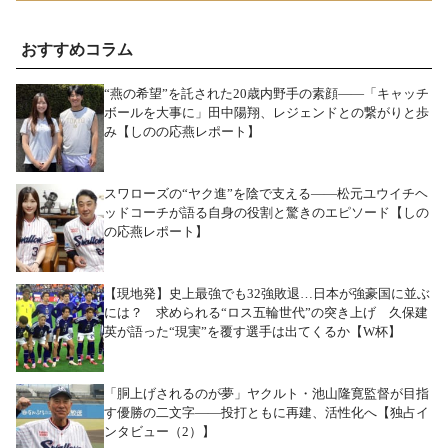
おすすめコラム
“燕の希望”を託された20歳内野手の素顔――「キャッチ
ボールを大事に」田中陽翔、レジェンドとの繋がりと歩
み【しのの応燕レポート】
スワローズの“ヤク進”を陰で支える――松元ユウイチヘ
ッドコーチが語る自身の役割と驚きのエピソード【しの
の応燕レポート】
【現地発】史上最強でも32強敗退…日本が強豪国に並ぶ
には？ 求められる“ロス五輪世代”の突き上げ 久保建
英が語った“現実”を覆す選手は出てくるか【W杯】
「胴上げされるのが夢」ヤクルト・池山隆寛監督が目指
す優勝の二文字――投打ともに再建、活性化へ【独占イ
ンタビュー（2）】