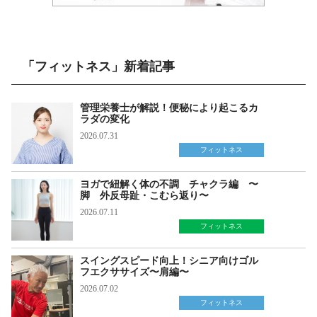
「フィットネス」新着記事
管理栄養士が解説！便秘により起こるカ
ラダの変化
2026.07.31
フィットネス
ヨガで紐解く体の不調 チャクラ編 〜
脚 外反母趾・こむら返り〜
2026.07.11
フィットネス
スイングスピード向上！シニア向けゴル
フエクササイズ〜肩編〜
2026.07.02
フィットネス