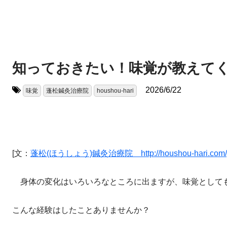
知っておきたい！味覚が教えて
2026/6/22
味覚
蓬松鍼灸治療院
houshou-hari
タグ:
[文：
蓬松(ほうしょう)鍼灸治療院 http://houshou-hari.com/
身体の変化はいろいろなところに出ますが、味覚として
こんな経験はしたことありませんか？