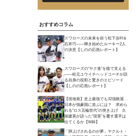
おすすめコラム
スワローズの未来を担う松下歩叶&
石井巧――輝き始めたルーキー2人
の決意【しのの応燕レポート】
スワローズの“ヤク進”を陰で支える
――松元ユウイチヘッドコーチが語
る自身の役割と驚きのエピソード
【しのの応燕レポート】
【現地発】史上最強でも32強敗退…
日本が強豪国に並ぶには？ 求めら
れる“ロス五輪世代”の突き上げ 久
保建英が語った“現実”を覆す選手は
出てくるか【W杯】
「胴上げされるのが夢」ヤクルト・