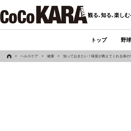
観る､知る､楽し
トップ
野
>
ヘルスケア
>
健康
>
知っておきたい！味覚が教えてくれる体の