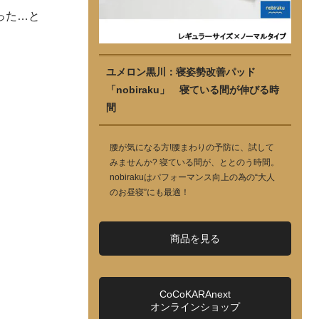
った…と
ユメロン黒川：寝姿勢改善パッド
「nobiraku」 寝ている間が伸びる時
間
腰が気になる方!腰まわりの予防に、試して
みませんか? 寝ている間が、ととのう時間。
nobirakuはパフォーマンス向上の為の“大人
のお昼寝”にも最適！
商品を見る
CoCoKARAnext
オンラインショップ