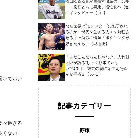
池山隆寛監督が目指す優勝の二文字
――投打ともに再建、活性化へ【独
占インタビュー（2）】
なぜ世界は“モンスター”に魅了され
るのか 現代を生きる人々を熱狂さ
せる井上尚弥の情熱「ボクシングが
好きだから」【現地発】
「まだこんなもんじゃない」大竹耕
太郎が語る“しっくり来ていな
い”2025年 結果の裏に芽生えた確
かな手応え【vol.1】
置いておい
記事カテゴリー
食べ過ぎる
野球
良くない」