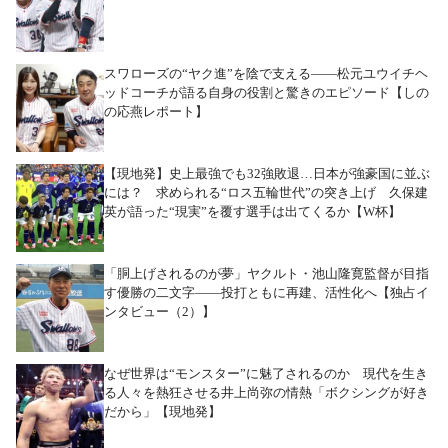
スワローズの“ヤク進”を陰で支える――松元ユウイチヘ
ッドコーチが語る自身の役割と驚きのエピソード【しの
の応燕レポート】
【現地発】史上最強でも32強敗退…日本が強豪国に並ぶ
には？ 求められる“ロス五輪世代”の突き上げ 久保建
英が語った“現実”を覆す選手は出てくるか【W杯】
「胴上げされるのが夢」ヤクルト・池山隆寛監督が目指
す優勝の二文字――投打ともに再建、活性化へ【独占イ
ンタビュー（2）】
なぜ世界は“モンスター”に魅了されるのか 現代を生き
る人々を熱狂させる井上尚弥の情熱「ボクシングが好き
だから」【現地発】