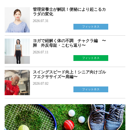
管理栄養士が解説！便秘により起こるカ
ラダの変化
2026.07.31
フィットネス
ヨガで紐解く体の不調 チャクラ編 〜
脚 外反母趾・こむら返り〜
2026.07.11
フィットネス
スイングスピード向上！シニア向けゴル
フエクササイズ〜肩編〜
2026.07.02
フィットネス