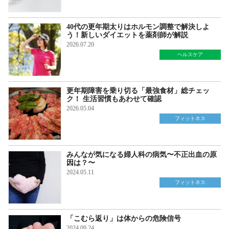
40代の更年期太りはホルモン調整で解決しよ
う！新しいダイエットを薬剤師が解説
2026.07.20
ヘルスケア
更年期障害を乗り切る「最強食材」総チェッ
ク！ 生活習慣もあわせて確認
2026.05.04
フィットネス
みんなが気になる婦人科の病気〜不正出血の原
因は？〜
2024.05.11
フィットネス
「こむら返り」は体からの危険信号
2024.09.24