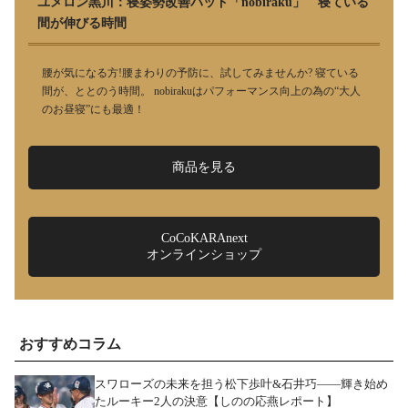
ユメロン黒川：寝姿勢改善パッド「nobiraku」 寝ている
間が伸びる時間
腰が気になる方!腰まわりの予防に、試してみませんか? 寝ている
間が、ととのう時間。 nobirakuはパフォーマンス向上の為の“大人
のお昼寝”にも最適！
商品を見る
CoCoKARAnext
オンラインショップ
おすすめコラム
スワローズの未来を担う松下歩叶&石井巧――輝き始め
たルーキー2人の決意【しのの応燕レポート】