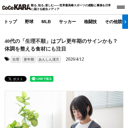
観る､知る､楽しむ――世界最高峰スポーツの感動と裏側を日常
に届ける総合メディア
トップ
野球
MLB
サッカー
格闘技
その他競技
40代の「生理不順」はプレ更年期のサインかも？
体調を整える食材にも注目
2026/4/12
生理
更年期
あんしん漢方
タグ: