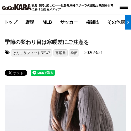
観る､知る､楽しむ――世界最高峰スポーツの感動と裏側を日常
に届ける総合メディア
トップ
野球
MLB
サッカー
格闘技
その他競技
季節の変わり目は寒暖差にご注意を
2026/3/21
けんこうフィットNEWS
寒暖差
季節
タグ: