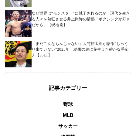
なぜ世界は“モンスター”に魅了されるのか 現代を生き
る人々を熱狂させる井上尚弥の情熱「ボクシングが好き
だから」【現地発】
「まだこんなもんじゃない」大竹耕太郎が語る“しっく
り来ていない”2025年 結果の裏に芽生えた確かな手応
え【vol.1】
記事カテゴリー
野球
MLB
サッカー