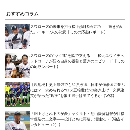
おすすめコラム
スワローズの未来を担う松下歩叶&石井巧――輝き始め
たルーキー2人の決意【しのの応燕レポート】
スワローズの“ヤク進”を陰で支える――松元ユウイチヘ
ッドコーチが語る自身の役割と驚きのエピソード【しの
の応燕レポート】
【現地発】史上最強でも32強敗退…日本が強豪国に並ぶ
には？ 求められる“ロス五輪世代”の突き上げ 久保建
英が語った“現実”を覆す選手は出てくるか【W杯】
「胴上げされるのが夢」ヤクルト・池山隆寛監督が目指
す優勝の二文字――投打ともに再建、活性化へ【独占イ
ンタビュー（2）】