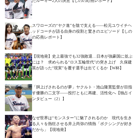
たルーキー2人の決意【しのの応燕レポート】
スワローズの“ヤク進”を陰で支える――松元ユウイチヘ
ッドコーチが語る自身の役割と驚きのエピソード【しの
の応燕レポート】
【現地発】史上最強でも32強敗退…日本が強豪国に並ぶ
には？ 求められる“ロス五輪世代”の突き上げ 久保建
英が語った“現実”を覆す選手は出てくるか【W杯】
「胴上げされるのが夢」ヤクルト・池山隆寛監督が目指
す優勝の二文字――投打ともに再建、活性化へ【独占イ
ンタビュー（2）】
なぜ世界は“モンスター”に魅了されるのか 現代を生き
る人々を熱狂させる井上尚弥の情熱「ボクシングが好き
だから」【現地発】