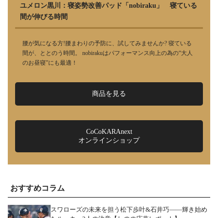
ユメロン黒川：寝姿勢改善パッド「nobiraku」 寝ている
間が伸びる時間
腰が気になる方!腰まわりの予防に、試してみませんか? 寝ている
間が、ととのう時間。 nobirakuはパフォーマンス向上の為の“大人
のお昼寝”にも最適！
商品を見る
CoCoKARAnext
オンラインショップ
おすすめコラム
スワローズの未来を担う松下歩叶&石井巧――輝き始め