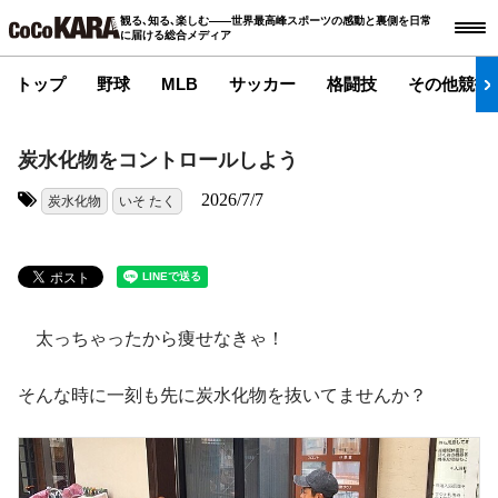
観る､知る､楽しむ――世界最高峰スポーツの感動と裏側を日常
に届ける総合メディア
トップ
野球
MLB
サッカー
格闘技
その他競技
炭水化物をコントロールしよう
2026/7/7
炭水化物
いそ たく
タグ:
太っちゃったから痩せなきゃ！
そんな時に一刻も先に炭水化物を抜いてませんか？