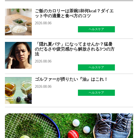
ご飯のカロリーは茶碗1杯何kcal？ダイエ
ット中の適量と食べ方のコツ
2026.08.06
ヘルスケア
「隠れ夏バテ」になってませんか？猛暑
のだるさや疲労感から解放される3つの方
法
2026.08.06
ヘルスケア
ゴルファーが摂りたい『油』はこれ！
2026.08.06
ヘルスケア