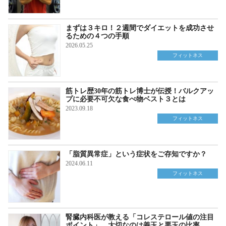
まずは３キロ！２週間でダイエットを成功させ
るための４つの手順
2026.05.25
フィットネス
筋トレ歴30年の筋トレ博士が伝授！バルクアッ
プに必要不可欠な食べ物ベスト３とは
2023.09.18
フィットネス
「脂質異常症」という症状をご存知ですか？
2024.06.11
フィットネス
腎臓内科医が教える「コレステロール値の注目
ポイント」。大切なのは善玉と悪玉の比率