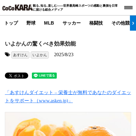
観る､知る､楽しむ――世界最高峰スポーツの感動と裏側を日常
に届ける総合メディア
トップ
野球
MLB
サッカー
格闘技
その他競技
いよかんの驚くべき効果効能
2025/8/23
あすけん
いよかん
タグ:
「あすけんダイエット – 栄養士が無料であなたのダイエッ
トをサポート（www.asken.jp)」