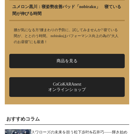
ユメロン黒川：寝姿勢改善パッド「nobiraku」 寝ている
間が伸びる時間
腰が気になる方!腰まわりの予防に、試してみませんか? 寝ている
間が、ととのう時間。 nobirakuはパフォーマンス向上の為の“大人
のお昼寝”にも最適！
商品を見る
CoCoKARAnext
オンラインショップ
おすすめコラム
スワローズの未来を担う松下歩叶&石井巧――輝き始め