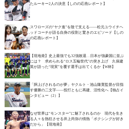
たルーキー2人の決意【しのの応燕レポート】
スワローズの“ヤク進”を陰で支える――松元ユウイチヘ
ッドコーチが語る自身の役割と驚きのエピソード【しの
の応燕レポート】
【現地発】史上最強でも32強敗退…日本が強豪国に並ぶ
には？ 求められる“ロス五輪世代”の突き上げ 久保建
英が語った“現実”を覆す選手は出てくるか【W杯】
「胴上げされるのが夢」ヤクルト・池山隆寛監督が目指
す優勝の二文字――投打ともに再建、活性化へ【独占イ
ンタビュー（2）】
なぜ世界は“モンスター”に魅了されるのか 現代を生き
る人々を熱狂させる井上尚弥の情熱「ボクシングが好き
だから」【現地発】