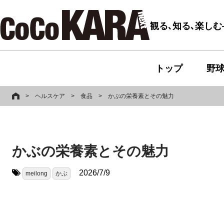
観る､知る､楽し
トップ
野
>
ヘルスケア
>
食品
>
かぶの栄養素とその魅力
かぶの栄養素とその魅力
2026/7/9
meilong
かぶ
タグ: