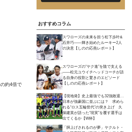
おすすめコラム
スワローズの未来を担う松下歩叶&
石井巧――輝き始めたルーキー2人
の決意【しのの応燕レポート】
スワローズの“ヤク進”を陰で支える
――松元ユウイチヘッドコーチが語
る自身の役割と驚きのエピソード
【しのの応燕レポート】
の約4倍で
【現地発】史上最強でも32強敗退…
日本が強豪国に並ぶには？ 求めら
れる“ロス五輪世代”の突き上げ 久
保建英が語った“現実”を覆す選手は
出てくるか【W杯】
「胴上げされるのが夢」ヤクルト・