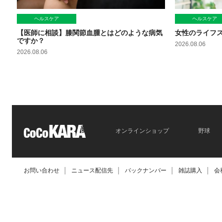
ヘルスケア
ヘルスケア
【医師に相談】膝関節血腫とはどのような病気
女性のライフ
ですか？
2026.08.06
2026.08.06
オンラインショップ
野球
お問い合わせ
│
ニュース配信先
│
バックナンバー
│
雑誌購入
│
会