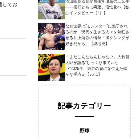
池山隆寛監督が目指す優勝の二文字
適してお
――投打ともに再建、活性化へ【独
占インタビュー（2）】
なぜ世界は“モンスター”に魅了され
るのか 現代を生きる人々を熱狂さ
せる井上尚弥の情熱「ボクシングが
好きだから」【現地発】
「まだこんなもんじゃない」大竹耕
太郎が語る“しっくり来ていな
い”2025年 結果の裏に芽生えた確
かな手応え【vol.1】
記事カテゴリー
野球