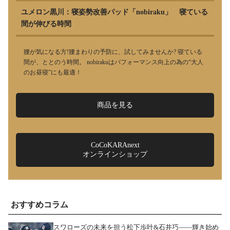
ユメロン黒川：寝姿勢改善パッド「nobiraku」 寝ている
間が伸びる時間
腰が気になる方!腰まわりの予防に、試してみませんか? 寝ている
間が、ととのう時間。 nobirakuはパフォーマンス向上の為の“大人
のお昼寝”にも最適！
商品を見る
CoCoKARAnext
オンラインショップ
おすすめコラム
スワローズの未来を担う松下歩叶&石井巧――輝き始め