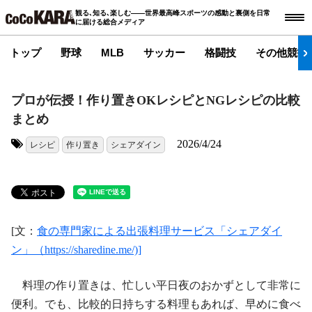
観る､知る､楽しむ――世界最高峰スポーツの感動と裏側を日常
に届ける総合メディア
トップ
野球
MLB
サッカー
格闘技
その他競技
プロが伝授！作り置きOKレシピとNGレシピの比較
まとめ
2026/4/24
レシピ
作り置き
シェアダイン
タグ:
[文：
食の専門家による出張料理サービス「シェアダイ
ン」（https://sharedine.me/)]
料理の作り置きは、忙しい平日夜のおかずとして非常に
便利。でも、比較的日持ちする料理もあれば、早めに食べ