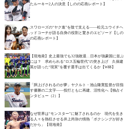
たルーキー2人の決意【しのの応燕レポート】
スワローズの“ヤク進”を陰で支える――松元ユウイチヘ
ッドコーチが語る自身の役割と驚きのエピソード【しの
の応燕レポート】
【現地発】史上最強でも32強敗退…日本が強豪国に並ぶ
には？ 求められる“ロス五輪世代”の突き上げ 久保建
英が語った“現実”を覆す選手は出てくるか【W杯】
「胴上げされるのが夢」ヤクルト・池山隆寛監督が目指
す優勝の二文字――投打ともに再建、活性化へ【独占イ
ンタビュー（2）】
なぜ世界は“モンスター”に魅了されるのか 現代を生き
る人々を熱狂させる井上尚弥の情熱「ボクシングが好き
だから」【現地発】