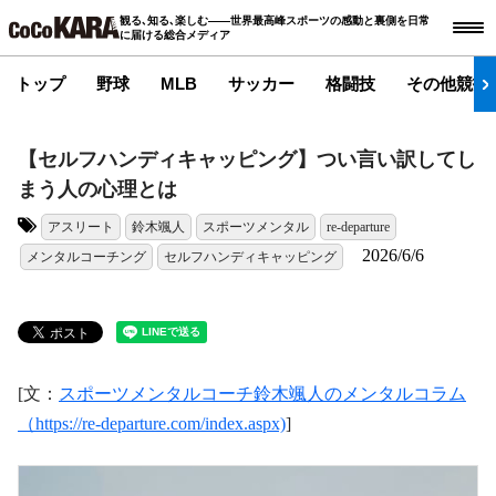
観る､知る､楽しむ――世界最高峰スポーツの感動と裏側を日常
に届ける総合メディア
トップ
野球
MLB
サッカー
格闘技
その他競技
【セルフハンディキャッピング】つい言い訳してし
まう人の心理とは
アスリート
鈴木颯人
スポーツメンタル
re-departure
タグ:
2026/6/6
メンタルコーチング
セルフハンディキャッピング
[文：
スポーツメンタルコーチ鈴木颯人のメンタルコラム
（https://re-departure.com/index.aspx)
]