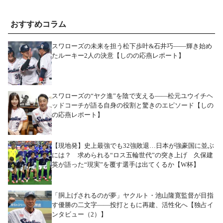
おすすめコラム
スワローズの未来を担う松下歩叶&石井巧――輝き始め
たルーキー2人の決意【しのの応燕レポート】
スワローズの“ヤク進”を陰で支える――松元ユウイチヘ
ッドコーチが語る自身の役割と驚きのエピソード【しの
の応燕レポート】
【現地発】史上最強でも32強敗退…日本が強豪国に並ぶ
には？ 求められる“ロス五輪世代”の突き上げ 久保建
英が語った“現実”を覆す選手は出てくるか【W杯】
「胴上げされるのが夢」ヤクルト・池山隆寛監督が目指
す優勝の二文字――投打ともに再建、活性化へ【独占イ
ンタビュー（2）】