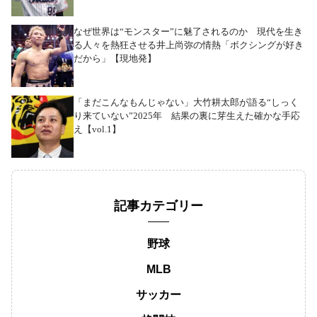
なぜ世界は“モンスター”に魅了されるのか 現代を生き
る人々を熱狂させる井上尚弥の情熱「ボクシングが好き
だから」【現地発】
「まだこんなもんじゃない」大竹耕太郎が語る“しっく
り来ていない”2025年 結果の裏に芽生えた確かな手応
え【vol.1】
記事カテゴリー
野球
MLB
サッカー