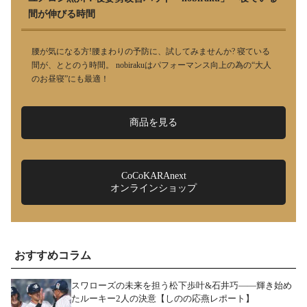
間が伸びる時間
腰が気になる方!腰まわりの予防に、試してみませんか? 寝ている
間が、ととのう時間。 nobirakuはパフォーマンス向上の為の“大人
のお昼寝”にも最適！
商品を見る
CoCoKARAnext
オンラインショップ
おすすめコラム
スワローズの未来を担う松下歩叶&石井巧――輝き始め
たルーキー2人の決意【しのの応燕レポート】