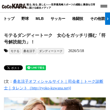
観る､知る､楽しむ――世界最高峰スポーツの感動と裏側を日常
に届ける総合メディア
トップ
野球
MLB
サッカー
格闘技
その他競技
モテるダンディートーク 女心をガッチリ掴む「符
号解読能力」！
2026/5/18
モテる
桑名涼子
ダンディートーク
タグ:
[文：
桑名涼子オフィシャルサイト｜司会者｜トーク診断
士｜タレント（http://ryoko-kuwana.net)]