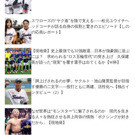
スワローズの“ヤク進”を陰で支える――松元ユウイチヘ
ッドコーチが語る自身の役割と驚きのエピソード【しの
の応燕レポート】
【現地発】史上最強でも32強敗退…日本が強豪国に並ぶ
には？ 求められる“ロス五輪世代”の突き上げ 久保建
英が語った“現実”を覆す選手は出てくるか【W杯】
「胴上げされるのが夢」ヤクルト・池山隆寛監督が目指
す優勝の二文字――投打ともに再建、活性化へ【独占イ
ンタビュー（2）】
なぜ世界は“モンスター”に魅了されるのか 現代を生き
る人々を熱狂させる井上尚弥の情熱「ボクシングが好き
だから」【現地発】