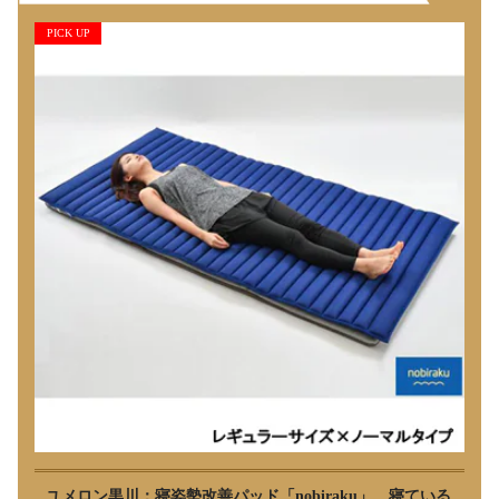
PICK UP
ユメロン黒川：寝姿勢改善パッド「nobiraku」 寝ている