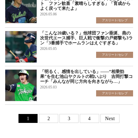
ト ファン歓喜「素晴らしすぎる」「育成から
よく戻って来たよ」
2026.05.06
アスリート/セレブ
「こんな20歳いる？」他球団ファン垂涎、燕の
次世代エース捕手、巨人戦で衝撃の戸郷撃ち3ラ
ン「3番捕手でホームランはえぐすぎる」
2026.05.05
アスリート/セレブ
「明るく、感情を出している」――“相乗効
果”を生む池山ヤクルトの戦いぶり 吉岡打撃コ
ーチ「みんなが同じ方向を向きながら…」
2026.05.03
アスリート/セレブ
1
2
3
4
Next