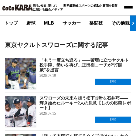
観る､知る､楽しむ――世界最高峰スポーツの感動と裏側を日常
に届ける総合メディア
トップ
野球
MLB
サッカー
格闘技
その他競技
東京ヤクルトスワローズに関する記事
「もう一度立ち返る」――苦境に立つヤクルト
投手陣、勢いを再び…正田樹コーチが“打開
策”を提言
2026.07.19
野球
スワローズの未来を担う松下歩叶&石井巧――
輝き始めたルーキー2人の決意【しのの応燕レポ
ート】
2026.07.15
野球