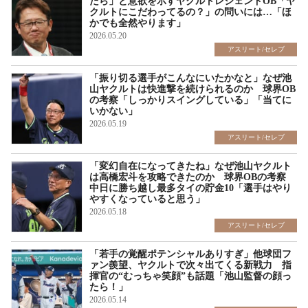
たら」と意欲を示すヤクルトレジェンドOB「ヤ
クルトにこだわってるの？」の問いには…「ほ
かでも全然やります」
2026.05.20
アスリート/セレブ
「振り切る選手がこんなにいたかなと」なぜ池
山ヤクルトは快進撃を続けられるのか 球界OB
の考察「しっかりスイングしている」「当てに
いかない」
2026.05.19
アスリート/セレブ
「変幻自在になってきたね」なぜ池山ヤクルト
は高橋宏斗を攻略できたのか 球界OBの考察
中日に勝ち越し最多タイの貯金10「選手はやり
やすくなっていると思う」
2026.05.18
アスリート/セレブ
「若手の覚醒ポテンシャルありすぎ」他球団フ
ァン羨望、ヤクルトで次々出てくる新戦力 指
揮官の“むっちゃ笑顔”も話題「池山監督の顔っ
たら！」
2026.05.14