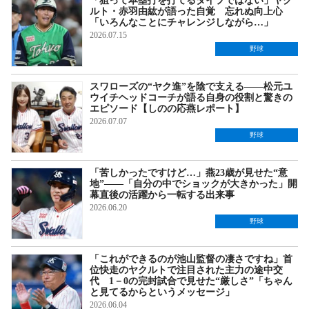
「狙って本塁打を打てるタイプではない」ヤク
ルト・赤羽由紘が語った自覚 忘れぬ向上心
「いろんなことにチャレンジしながら…」
2026.07.15
野球
スワローズの“ヤク進”を陰で支える――松元ユ
ウイチヘッドコーチが語る自身の役割と驚きの
エピソード【しのの応燕レポート】
2026.07.07
野球
「苦しかったですけど…」燕23歳が見せた“意
地”――「自分の中でショックが大きかった」開
幕直後の活躍から一転する出来事
2026.06.20
野球
「これができるのが池山監督の凄さですね」首
位快走のヤクルトで注目された主力の途中交
代 1－0の完封試合で見せた“厳しさ”「ちゃん
と見てるからというメッセージ」
2026.06.04