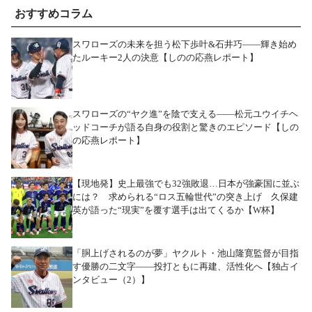
おすすめコラム
スワローズの未来を担う松下歩叶&石井巧――輝き始め
たルーキー2人の決意【しのの応燕レポート】
スワローズの“ヤク進”を陰で支える――松元ユウイチヘ
ッドコーチが語る自身の役割と驚きのエピソード【しの
の応燕レポート】
【現地発】史上最強でも32強敗退…日本が強豪国に並ぶ
には？ 求められる“ロス五輪世代”の突き上げ 久保建
英が語った“現実”を覆す選手は出てくるか【W杯】
「胴上げされるのが夢」ヤクルト・池山隆寛監督が目指
す優勝の二文字――投打ともに再建、活性化へ【独占イ
ンタビュー（2）】