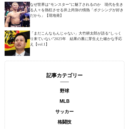
なぜ世界は“モンスター”に魅了されるのか 現代を生き
る人々を熱狂させる井上尚弥の情熱「ボクシングが好き
だから」【現地発】
「まだこんなもんじゃない」大竹耕太郎が語る“しっく
り来ていない”2025年 結果の裏に芽生えた確かな手応
え【vol.1】
記事カテゴリー
野球
MLB
サッカー
格闘技