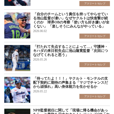
アスリート/セレブ
「自分のチームという責任を持ってやらせてい
る池山監督が凄い」なぜヤクルトは快進撃が続
くのか 球界OBの考察「使い方も好き嫌いが全
くない」 「楽しそうにみんながやっている」
2026.06.02
アスリート/セレブ
「打たれて失点することによって…」守護神・
キハダの来日初失点に池山隆寛監督「次回につ
なげてくれると思う」
2026.05.26
アスリート/セレブ
「待ってたよ！！！」ヤクルト・モンテルの支
配下契約に期待の声集まる「マジでチャンスだ
から頑張れ」高い身体能力を生かせるか
2026.05.22
アスリート/セレブ
NPB監督就任に関して「現場に帰る機会があっ