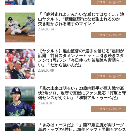
アスリート/セレブ
「『絶対走れよ』みたいな感じではなく…」池
山ヤクルト、“積極盗塁”はなぜ生まれるのか
突き動かされる選手のマインド
2026.05.14
アスリート/セレブ
【ヤクルト】池山監督の“選手を信じる”起用が
話題 前日スタメンノーヒット→引き続きスタ
メンで1号2ラン「今日使った首脳陣も素晴らし
い」「だから強いんだ」
2026.05.09
アスリート/セレブ
「燕の未来は明るい」23歳内野手が巨人戦で豪
快2号ソロ、攻守で貢献にファン反応「打撃と守
備センスがえぐい」「和製アルトゥーベだ」
2026.05.07
アスリート/セレブ
「きみはエースだよ！」燕27歳左腕が両リーグ
単独トップの5勝目…20年ドラフト同期もアシス