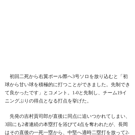
初回二死から右翼ポール際へ3号ソロを放り込むと「初
球から甘い球を積極的に打つことができました。先制でき
て良かったです」とコメント。1‐0と先制し、チーム19イ
ニングぶりの得点となる打点を挙げた。
先発の吉村貢司郎が直後に同点に追いつかれてしまい、
3回にも2者連続の本塁打を浴びて4点を奪われたが、長岡
はその直後の一死一塁から、中堅へ適時二塁打を放って2‐