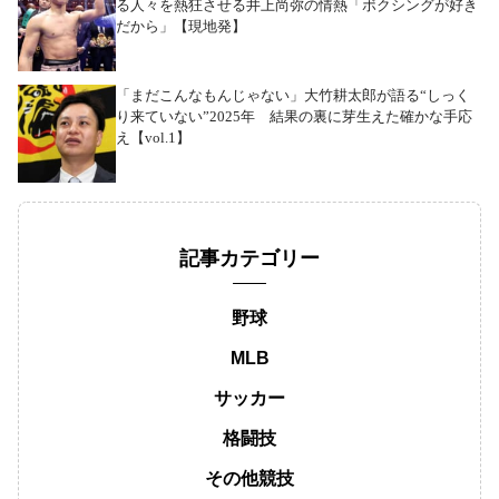
る人々を熱狂させる井上尚弥の情熱「ボクシングが好き
だから」【現地発】
「まだこんなもんじゃない」大竹耕太郎が語る“しっく
り来ていない”2025年 結果の裏に芽生えた確かな手応
え【vol.1】
記事カテゴリー
野球
MLB
サッカー
格闘技
その他競技