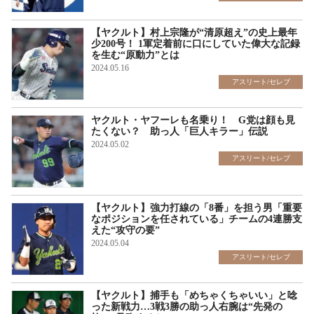
【ヤクルト】村上宗隆が“清原超え”の史上最年
少200号！ 1軍定着前に口にしていた偉大な記録
を生む“原動力”とは
2024.05.16
アスリート/セレブ
ヤクルト・ヤフーレも名乗り！ G党は顔も見
たくない？ 助っ人「巨人キラー」伝説
2024.05.02
アスリート/セレブ
【ヤクルト】強力打線の「8番」を担う男「重要
なポジションを任されている」チームの4連勝支
えた“攻守の要”
2024.05.04
アスリート/セレブ
【ヤクルト】捕手も「めちゃくちゃいい」と唸
った新戦力…3戦3勝の助っ人右腕は“先発の