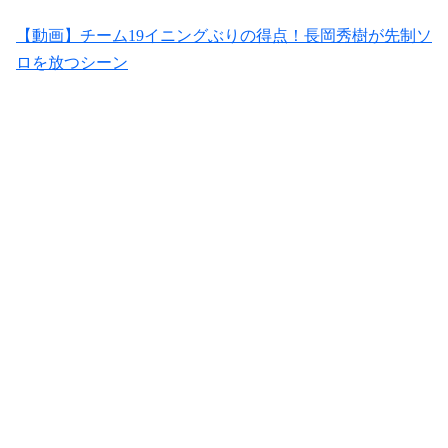
【動画】チーム19イニングぶりの得点！長岡秀樹が先制ソ
ロを放つシーン