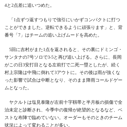
4と2点差に追いつめた。
「1点ずつ返すつもりで強引にいかずコンパクトに打つ
ことができました。逆転できるように頑張ります」と、背
番号「7」はチームの追い上げムードを高めた。
5回に吉村がまた1点を返されると、その裏にドミンゴ・
サンタナの7号ソロで3‐5と再び追い上げる。さらに、長岡
がこの日3安打目となる左前打で二死一塁としたが、続く
村上宗隆は中飛に倒れて3アウトに。その後は雨が強くな
った影響で試合は中断となり、そのまま降雨コールドゲー
ムとなった。
ヤクルトは塩見泰隆が左前十字靱帯と半月板の損傷で全
治未定と診断され、今季中の復帰が絶望的となるなど、ベ
ストな布陣で臨めていない。オーダーもそのときのチーム
状況によって変わることが多い。