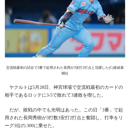
交流戦最初の試合で3番で起用された長岡が3安打2打点と活躍した(C)産経新
聞社
ヤクルトは5月28日、神宮球場で交流戦最初のカードの
相手であるロッテに3‐5で敗れて3連敗を喫した。
だが、敗戦の中でも光明はあった。この日「3番」で起
用された長岡秀樹が3打数3安打2打点と奮闘し、打率をリ
ーグ3位の.300に乗せた。