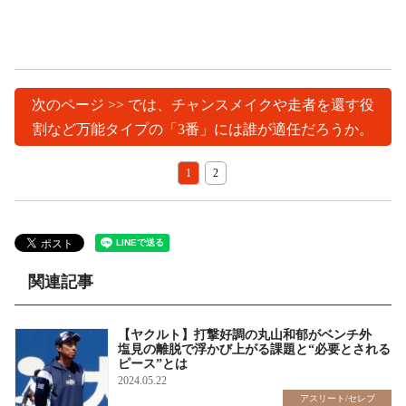
次のページ >> では、チャンスメイクや走者を還す役
割など万能タイプの「3番」には誰が適任だろうか。
1
2
関連記事
【ヤクルト】打撃好調の丸山和郁がベンチ外
塩見の離脱で浮かび上がる課題と“必要とされる
ピース”とは
2024.05.22
アスリート/セレブ