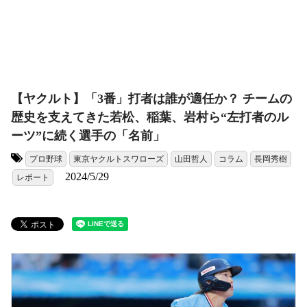
【ヤクルト】「3番」打者は誰が適任か？ チームの
歴史を支えてきた若松、稲葉、岩村ら“左打者のル
ーツ”に続く選手の「名前」
プロ野球
東京ヤクルトスワローズ
山田哲人
コラム
長岡秀樹
タグ:
2024/5/29
レポート