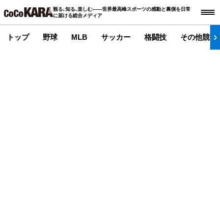
観る､知る､楽しむ――世界最高峰スポーツの感動と裏側を日常
に届ける総合メディア
トップ
野球
MLB
サッカー
格闘技
その他競技