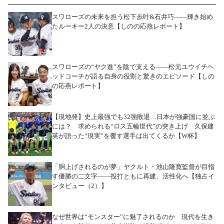
スワローズの未来を担う松下歩叶&石井巧――輝き始め
たルーキー2人の決意【しのの応燕レポート】
スワローズの“ヤク進”を陰で支える――松元ユウイチヘ
ッドコーチが語る自身の役割と驚きのエピソード【しの
の応燕レポート】
【現地発】史上最強でも32強敗退…日本が強豪国に並ぶ
には？ 求められる“ロス五輪世代”の突き上げ 久保建
英が語った“現実”を覆す選手は出てくるか【W杯】
「胴上げされるのが夢」ヤクルト・池山隆寛監督が目指
す優勝の二文字――投打ともに再建、活性化へ【独占イ
ンタビュー（2）】
なぜ世界は“モンスター”に魅了されるのか 現代を生き