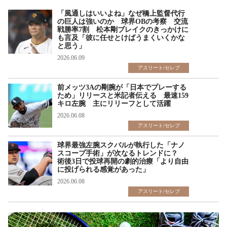
「風通しはいいよね」なぜ橋上監督代行
の巨人は強いのか 球界OBの考察 交流
戦勝率7割 松本剛ブレイクのきっかけに
も言及「彼に任せとけばうまくいくかな
と思う」
2026.06.09
アスリート/セレブ
前メッツ3Aの剛腕が「日本でプレーする
ため」リリースと米記者伝える 最速159
キロ左腕 主にリリーフとして活躍
2026.06.08
アスリート/セレブ
球界最強左腕スクバルが執行した「ナノ
スコープ手術」が次なるトレンドに？
術後3日で投球再開の劇的治療「より自由
に投げられる感覚があった」
2026.06.08
アスリート/セレブ