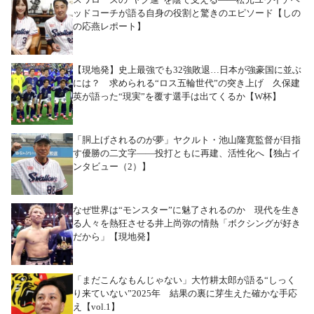
ッドコーチが語る自身の役割と驚きのエピソード【しの
の応燕レポート】
【現地発】史上最強でも32強敗退…日本が強豪国に並ぶ
には？ 求められる“ロス五輪世代”の突き上げ 久保建
英が語った“現実”を覆す選手は出てくるか【W杯】
「胴上げされるのが夢」ヤクルト・池山隆寛監督が目指
す優勝の二文字――投打ともに再建、活性化へ【独占イ
ンタビュー（2）】
なぜ世界は“モンスター”に魅了されるのか 現代を生き
る人々を熱狂させる井上尚弥の情熱「ボクシングが好き
だから」【現地発】
「まだこんなもんじゃない」大竹耕太郎が語る“しっく
り来ていない”2025年 結果の裏に芽生えた確かな手応
え【vol.1】