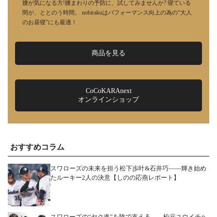
腰が気になる方!腰まわりの予防に、試してみませんか? 寝ている
間が、ととのう時間。 nobirakuはパフォーマンス向上の為の“大人
のお昼寝”にも最適！
商品を見る
CoCoKARAnext
オンラインショップ
おすすめコラム
スワローズの未来を担う松下歩叶&石井巧――輝き始め
たルーキー2人の決意【しのの応燕レポート】
スワローズの“ヤク進”を陰で支える――松元ユウイチヘ