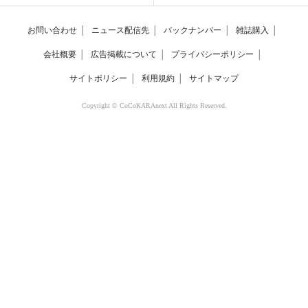
お問い合わせ
│
ニュース配信先
│
バックナンバー
│
雑誌購入
│
会社概要
│
広告掲載について
│
プライバシーポリシー
│
サイトポリシー
│
利用規約
│
サイトマップ
Copyright © CoCoKARAnext All Rights Reserved.