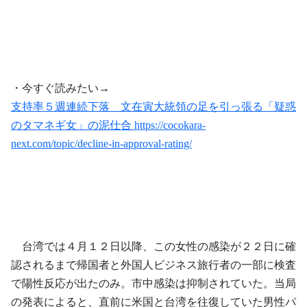
・今すぐ読みたい→
支持率５週連続下落 文在寅大統領の足を引っ張る「疑惑
のタマネギ女」の泥仕合 https://cocokara-
next.com/topic/decline-in-approval-rating/
台湾では４月１２日以降、この女性の感染が２２日に確
認されるまで帰国者と外国人ビジネス旅行者の一部に検査
で陽性反応が出たのみ。市中感染は抑制されていた。当局
の発表によると、直前に米国と台湾を往復していた男性パ