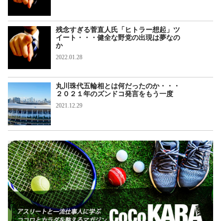
話題
残念すぎる菅直人氏「ヒトラー想起」ツ
イート・・・健全な野党の出現は夢なの
か
2022.01.28
話題
丸川珠代五輪相とは何だったのか・・・
２０２１年のズンドコ発言をもう一度
2021.12.29
話題