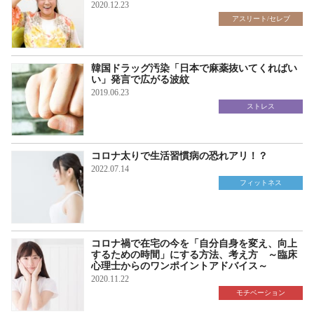
2020.12.23
アスリート/セレブ
韓国ドラッグ汚染「日本で麻薬抜いてくればい
い」発言で広がる波紋
2019.06.23
ストレス
コロナ太りで生活習慣病の恐れアリ！？
2022.07.14
フィットネス
コロナ禍で在宅の今を「自分自身を変え、向上
するための時間」にする方法、考え方 ～臨床
心理士からのワンポイントアドバイス～
2020.11.22
モチベーション