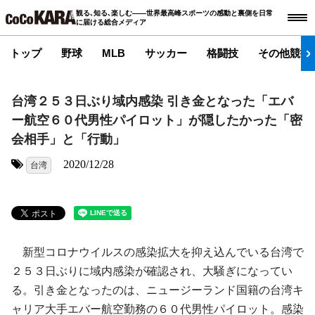
観る､知る､楽しむ――世界最高峰スポーツの感動と裏側を日常
に届ける総合メディア
トップ
野球
MLB
サッカー
格闘技
その他競技
台湾２５３日ぶり域内感染 引き金となった「エバ
ー航空６０代男性パイロット」が隠したかった「密
会相手」と「行動」
2020/12/28
台湾
タグ:
新型コロナウイルスの感染拡大を抑え込んでいる台湾で
２５３日ぶりに域内感染が確認され、大騒ぎになってい
る。引き金となったのは、ニュージーランド国籍の台湾キ
ャリア大手エバー航空勤務の６０代男性パイロット。感染