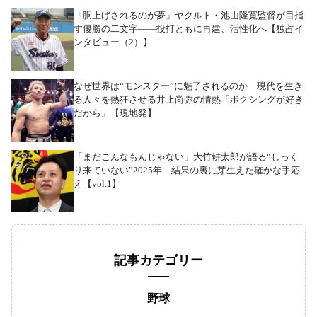
「胴上げされるのが夢」ヤクルト・池山隆寛監督が目指
す優勝の二文字――投打ともに再建、活性化へ【独占イ
ンタビュー（2）】
なぜ世界は“モンスター”に魅了されるのか 現代を生き
る人々を熱狂させる井上尚弥の情熱「ボクシングが好き
だから」【現地発】
「まだこんなもんじゃない」大竹耕太郎が語る“しっく
り来ていない”2025年 結果の裏に芽生えた確かな手応
え【vol.1】
記事カテゴリー
野球