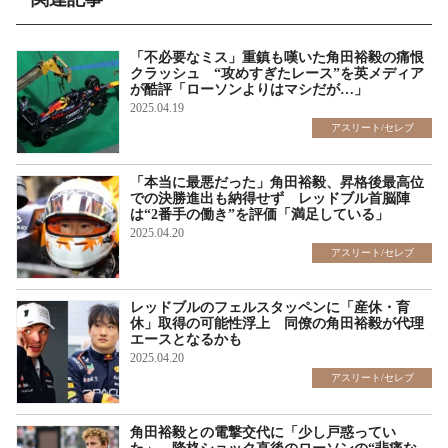
「不必要なミス」重鎮も嘆いた角田裕毅の痛恨
クラッシュ “攻めすぎたレース”を英メディア
が酷評「ローソンよりはマシだが…」
2025.04.19
アスリート/セレブ
「本当に最悪だった」角田裕毅、昇格後最高位
での決勝進出も納得せず レッドブル首脳陣
は“2番手の働き”を評価「満足している」
2025.04.20
アスリート/セレブ
レッドブルのフェルスタッペンに「産休・育
休」取得の可能性浮上 同僚の角田裕毅が代理
エースとなるかも
2025.04.20
アスリート/セレブ
角田裕毅との電撃交代に「少し戸惑ってい