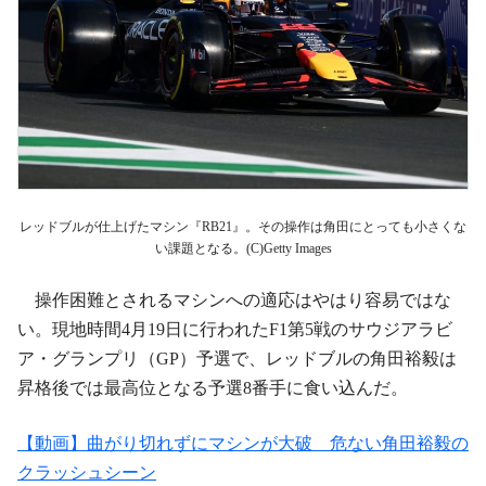
レッドブルが仕上げたマシン『RB21』。その操作は角田にとっても小さくな
い課題となる。(C)Getty Images
操作困難とされるマシンへの適応はやはり容易ではな
い。現地時間4月19日に行われたF1第5戦のサウジアラビ
ア・グランプリ（GP）予選で、レッドブルの角田裕毅は
昇格後では最高位となる予選8番手に食い込んだ。
【動画】曲がり切れずにマシンが大破 危ない角田裕毅の
クラッシュシーン