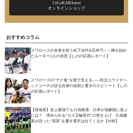
CoCoKARAnext
オンラインショップ
おすすめコラム
スワローズの未来を担う松下歩叶&石井巧――輝き始め
たルーキー2人の決意【しのの応燕レポート】
スワローズの“ヤク進”を陰で支える――松元ユウイチヘ
ッドコーチが語る自身の役割と驚きのエピソード【しの
の応燕レポート】
【現地発】史上最強でも32強敗退…日本が強豪国に並ぶ
には？ 求められる“ロス五輪世代”の突き上げ 久保建
英が語った“現実”を覆す選手は出てくるか【W杯】