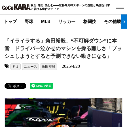
観る､知る､楽しむ――世界最高峰スポーツの感動と裏側を日常
に届ける総合メディア
トップ
野球
MLB
サッカー
格闘技
その他競技
「イライラする」角田裕毅、“不可解ダウン”に本
音 ドライバー泣かせのマシンを操る難しさ「プッ
シュしようとすると予測できない動きになる」
2025/4/20
Ｆ１
ニュース
角田裕毅
タグ: