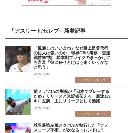
「アスリート/セレブ」新着記事
「風通しはいいよね」なぜ橋上監督代行
の巨人は強いのか 球界OBの考察 交流
戦勝率7割 松本剛ブレイクのきっかけに
も言及「彼に任せとけばうまくいくかな
と思う」
2026.06.09
アスリート/セレブ
前メッツ3Aの剛腕が「日本でプレーする
ため」リリースと米記者伝える 最速159
キロ左腕 主にリリーフとして活躍
2026.06.08
アスリート/セレブ
球界最強左腕スクバルが執行した「ナノ
スコープ手術」が次なるトレンドに？