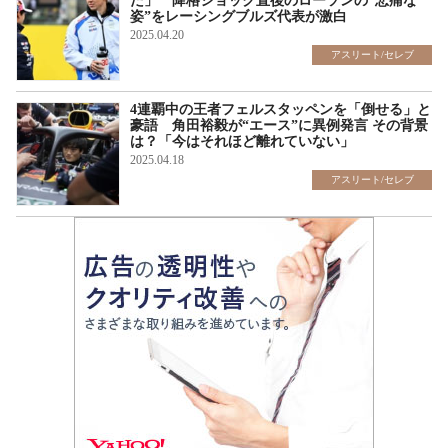
た」 降格ショック直後のローソンの“悲痛な
姿”をレーシングブルズ代表が激白
2025.04.20
アスリート/セレブ
4連覇中の王者フェルスタッペンを「倒せる」と
豪語 角田裕毅が“エース”に異例発言 その背景
は？「今はそれほど離れていない」
2025.04.18
アスリート/セレブ