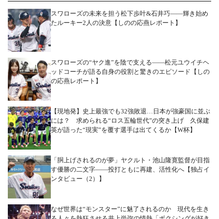
スワローズの未来を担う松下歩叶&石井巧――輝き始め
たルーキー2人の決意【しのの応燕レポート】
スワローズの“ヤク進”を陰で支える――松元ユウイチヘ
ッドコーチが語る自身の役割と驚きのエピソード【しの
の応燕レポート】
【現地発】史上最強でも32強敗退…日本が強豪国に並ぶ
には？ 求められる“ロス五輪世代”の突き上げ 久保建
英が語った“現実”を覆す選手は出てくるか【W杯】
「胴上げされるのが夢」ヤクルト・池山隆寛監督が目指
す優勝の二文字――投打ともに再建、活性化へ【独占イ
ンタビュー（2）】
なぜ世界は“モンスター”に魅了されるのか 現代を生き
る人々を熱狂させる井上尚弥の情熱「ボクシングが好き