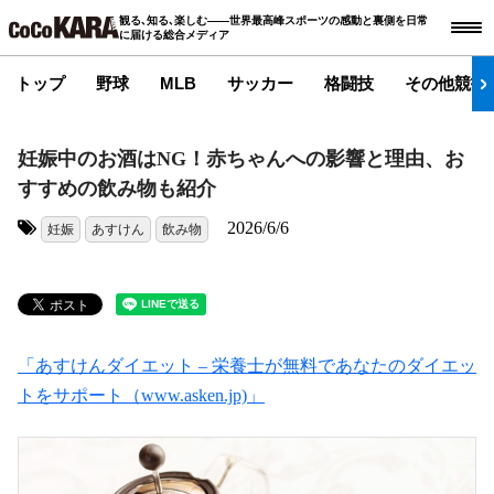
観る､知る､楽しむ――世界最高峰スポーツの感動と裏側を日常
に届ける総合メディア
トップ
野球
MLB
サッカー
格闘技
その他競技
妊娠中のお酒はNG！赤ちゃんへの影響と理由、お
すすめの飲み物も紹介
2026/6/6
妊娠
あすけん
飲み物
タグ:
「あすけんダイエット – 栄養士が無料であなたのダイエッ
トをサポート（www.asken.jp)」