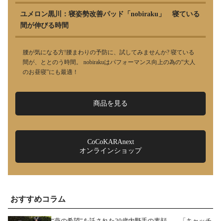
ユメロン黒川：寝姿勢改善パッド「nobiraku」 寝ている
間が伸びる時間
腰が気になる方!腰まわりの予防に、試してみませんか? 寝ている
間が、ととのう時間。 nobirakuはパフォーマンス向上の為の“大人
のお昼寝”にも最適！
商品を見る
CoCoKARAnext
オンラインショップ
おすすめコラム
“燕の希望”を託された20歳内野手の素顔――「キャッチ