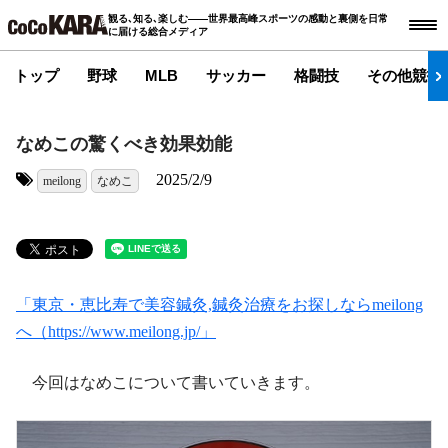
観る､知る､楽しむ――世界最高峰スポーツの感動と裏側を日常
に届ける総合メディア
トップ
野球
MLB
サッカー
格闘技
その他競技
なめこの驚くべき効果効能
2025/2/9
meilong
なめこ
タグ:
「東京・恵比寿で美容鍼灸,鍼灸治療をお探しならmeilong
へ（https://www.meilong.jp/」
今回はなめこについて書いていきます。