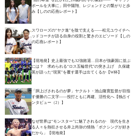
ボールを大事に」田中陽翔、レジェンドとの繋がりと歩
み【しのの応燕レポート】
スワローズの“ヤク進”を陰で支える――松元ユウイチヘ
ッドコーチが語る自身の役割と驚きのエピソード【しの
の応燕レポート】
【現地発】史上最強でも32強敗退…日本が強豪国に並ぶ
には？ 求められる“ロス五輪世代”の突き上げ 久保建
英が語った“現実”を覆す選手は出てくるか【W杯】
「胴上げされるのが夢」ヤクルト・池山隆寛監督が目指
す優勝の二文字――投打ともに再建、活性化へ【独占イ
ンタビュー（2）】
なぜ世界は“モンスター”に魅了されるのか 現代を生き
る人々を熱狂させる井上尚弥の情熱「ボクシングが好き
だから」【現地発】