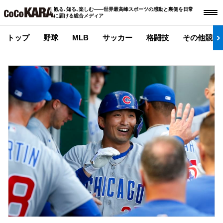
観る､知る､楽しむ――世界最高峰スポーツの感動と裏側を日常
に届ける総合メディア
トップ
野球
MLB
サッカー
格闘技
その他競技