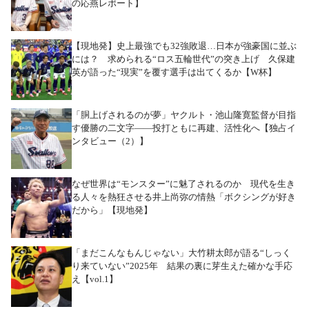
の応燕レポート】
【現地発】史上最強でも32強敗退…日本が強豪国に並ぶ
には？ 求められる“ロス五輪世代”の突き上げ 久保建
英が語った“現実”を覆す選手は出てくるか【W杯】
「胴上げされるのが夢」ヤクルト・池山隆寛監督が目指
す優勝の二文字――投打ともに再建、活性化へ【独占イ
ンタビュー（2）】
なぜ世界は“モンスター”に魅了されるのか 現代を生き
る人々を熱狂させる井上尚弥の情熱「ボクシングが好き
だから」【現地発】
「まだこんなもんじゃない」大竹耕太郎が語る“しっく
り来ていない”2025年 結果の裏に芽生えた確かな手応
え【vol.1】