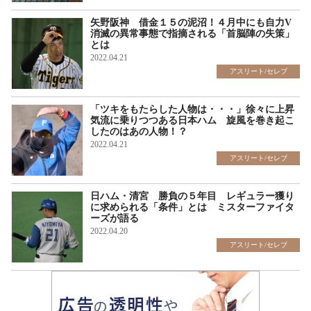
矢野阪神 借金１５の泥沼！４月中にも自力V
消滅の異常事態で指摘される「首脳陣の失策」
とは
2022.04.21
アスリート/セレブ
「ツキをもたらした人物は・・・」徐々に上昇
気流に乗りつつある日本ハム 旋風を巻き起こ
したのはあの人物！？
2022.04.21
アスリート/セレブ
日ハム・清宮 勝負の５年目 レギュラー獲り
に求められる「条件」とは ミスターファイタ
ーズが語る
2022.04.20
アスリート/セレブ