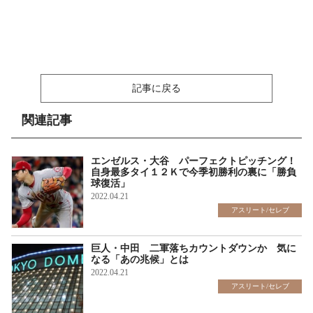
記事に戻る
関連記事
エンゼルス・大谷 パーフェクトピッチング！
自身最多タイ１２Ｋで今季初勝利の裏に「勝負
球復活」
2022.04.21
アスリート/セレブ
巨人・中田 二軍落ちカウントダウンか 気に
なる「あの兆候」とは
2022.04.21
アスリート/セレブ