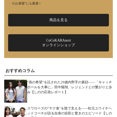
のお昼寝”にも最適！
商品を見る
CoCoKARAnext
オンラインショップ
おすすめコラム
“燕の希望”を託された20歳内野手の素顔――「キャッチ
ボールを大事に」田中陽翔、レジェンドとの繋がりと歩
み【しのの応燕レポート】
スワローズの“ヤク進”を陰で支える――松元ユウイチヘ
ッドコーチが語る自身の役割と驚きのエピソード【しの