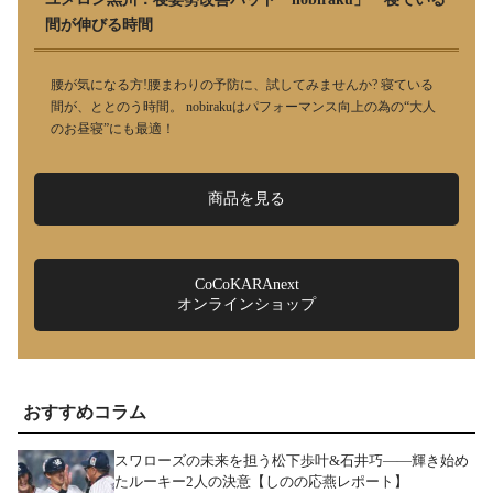
間が伸びる時間
腰が気になる方!腰まわりの予防に、試してみませんか? 寝ている
間が、ととのう時間。 nobirakuはパフォーマンス向上の為の“大人
のお昼寝”にも最適！
商品を見る
CoCoKARAnext
オンラインショップ
おすすめコラム
スワローズの未来を担う松下歩叶&石井巧――輝き始め
たルーキー2人の決意【しのの応燕レポート】