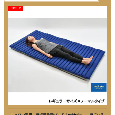
PICK UP
ユメロン黒川：寝姿勢改善パッド「nobiraku」 寝ている