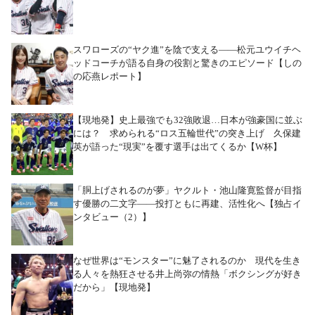
スワローズの“ヤク進”を陰で支える――松元ユウイチヘ
ッドコーチが語る自身の役割と驚きのエピソード【しの
の応燕レポート】
【現地発】史上最強でも32強敗退…日本が強豪国に並ぶ
には？ 求められる“ロス五輪世代”の突き上げ 久保建
英が語った“現実”を覆す選手は出てくるか【W杯】
「胴上げされるのが夢」ヤクルト・池山隆寛監督が目指
す優勝の二文字――投打ともに再建、活性化へ【独占イ
ンタビュー（2）】
なぜ世界は“モンスター”に魅了されるのか 現代を生き
る人々を熱狂させる井上尚弥の情熱「ボクシングが好き
だから」【現地発】