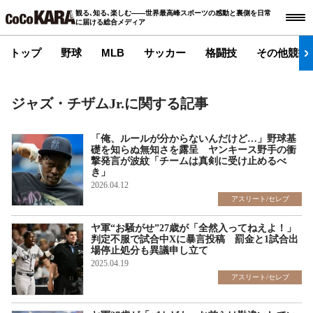
観る､知る､楽しむ――世界最高峰スポーツの感動と裏側を日常
に届ける総合メディア
トップ
野球
MLB
サッカー
格闘技
その他競技
ジャズ・チザムJr.に関する記事
「俺、ルールが分からないんだけど…」野球基
礎を知らぬ無知さを露呈 ヤンキース野手の衝
撃発言が波紋「チームは真剣に受け止めるべ
き」
2026.04.12
アスリート/セレブ
ヤ軍“お騒がせ”27歳が「全然入ってねえよ！」
判定不服で試合中Xに暴言投稿 罰金と1試合出
場停止処分も異議申し立て
2025.04.19
アスリート/セレブ