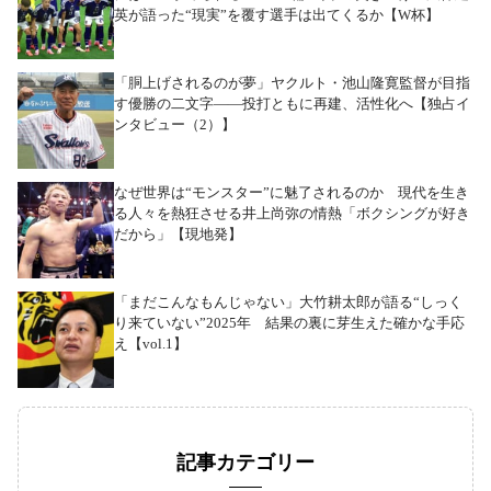
英が語った“現実”を覆す選手は出てくるか【W杯】
「胴上げされるのが夢」ヤクルト・池山隆寛監督が目指
す優勝の二文字――投打ともに再建、活性化へ【独占イ
ンタビュー（2）】
なぜ世界は“モンスター”に魅了されるのか 現代を生き
る人々を熱狂させる井上尚弥の情熱「ボクシングが好き
だから」【現地発】
「まだこんなもんじゃない」大竹耕太郎が語る“しっく
り来ていない”2025年 結果の裏に芽生えた確かな手応
え【vol.1】
記事カテゴリー