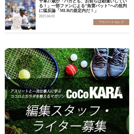
ヤ軍27歳が「バカども、お前らは勘違いしてい
る！」一部ファンによる“魚雷バット”への批判
に猛反論「MLBの規定内だ！」
2025.04.01
アスリート/セレブ