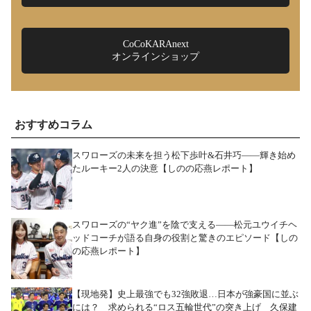
CoCoKARAnext
オンラインショップ
おすすめコラム
スワローズの未来を担う松下歩叶&石井巧――輝き始め
たルーキー2人の決意【しのの応燕レポート】
スワローズの“ヤク進”を陰で支える――松元ユウイチヘ
ッドコーチが語る自身の役割と驚きのエピソード【しの
の応燕レポート】
【現地発】史上最強でも32強敗退…日本が強豪国に並ぶ
には？ 求められる“ロス五輪世代”の突き上げ 久保建