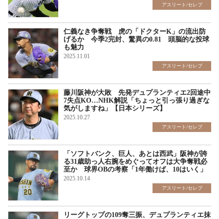
アスリート/セレブ
仁義なき争奪戦 虎の「ドクターK」の流出防
げるか 今季2完封、驚異の0.81 頭脳的な投球
も魅力
2025.11.01
アスリート/セレブ
藤川阪神が大敗 先発デュプランティエ2回途中
7失点KO…NHK解説「ちょっと引っ張り過ぎな
気がしますね」【日本シリーズ】
2025.10.27
アスリート/セレブ
「ソフトバンク、巨人、あとは西武」阪神が誇
る31歳助っ人右腕をめぐってオフは大争奪戦必
至か 球界OBの考察「1年働けば、10はいく」
2025.10.14
アスリート/セレブ
リーグトップの109奪三振、デュプランティエ抹