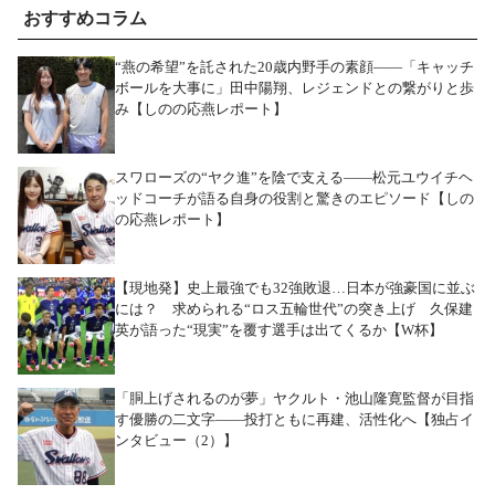
おすすめコラム
“燕の希望”を託された20歳内野手の素顔――「キャッチ
ボールを大事に」田中陽翔、レジェンドとの繋がりと歩
み【しのの応燕レポート】
スワローズの“ヤク進”を陰で支える――松元ユウイチヘ
ッドコーチが語る自身の役割と驚きのエピソード【しの
の応燕レポート】
【現地発】史上最強でも32強敗退…日本が強豪国に並ぶ
には？ 求められる“ロス五輪世代”の突き上げ 久保建
英が語った“現実”を覆す選手は出てくるか【W杯】
「胴上げされるのが夢」ヤクルト・池山隆寛監督が目指
す優勝の二文字――投打ともに再建、活性化へ【独占イ
ンタビュー（2）】