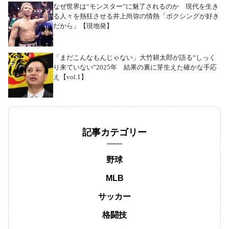
なぜ世界は“モンスター”に魅了されるのか 現代を生き
る人々を熱狂させる井上尚弥の情熱「ボクシングが好き
だから」【現地発】
「まだこんなもんじゃない」大竹耕太郎が語る“しっく
り来ていない”2025年 結果の裏に芽生えた確かな手応
え【vol.1】
記事カテゴリー
野球
MLB
サッカー
格闘技