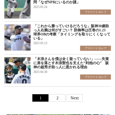
問「なぜNPBにいるのか謎」
2025.05.24
アスリート/セレブ
「これから勝っていけるだろうな」阪神30歳助
っ人右腕は何がすごい？ 防御率は圧巻の1.23
球界OBの考察「タイミングを取りにくくなって
いる」
2025.05.13
アスリート/セレブ
「木浪さんを僕は全く疑っていない」――失策
に肩を落とす木浪聖也を支えた“利他の心” 阪
神の超秀才助っ人に惹かれる理由
2025.04.30
アスリート/セレブ
1
2
Next