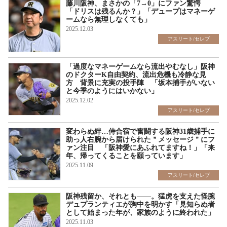
藤川阪神、まさかの「7→0」にファン驚愕
「ドリスは残るんか？」「デュープはマネーゲ
ームなら無理しなくても」
2025.12.03
アスリート/セレブ
「過度なマネーゲームなら流出やむなし」阪神
のドクターK自由契約、流出危機も冷静な見
方 背景に充実の投手陣 「坂本捕手がいない
と今季のようにはいかない」
2025.12.02
アスリート/セレブ
変わらぬ絆…侍合宿で奮闘する阪神31歳捕手に
助っ人右腕から届けられた＂メッセージ＂にフ
ァン注目 「阪神愛にあふれてますね！」「来
年、帰ってくることを願っています」
2025.11.09
アスリート/セレブ
阪神残留か、それとも――。猛虎を支えた怪腕
デュプランティエが胸中を明かす「見知らぬ者
として始まった年が、家族のように終われた」
2025.11.03