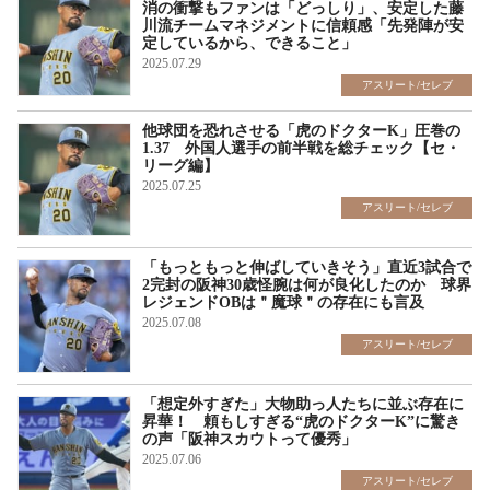
消の衝撃もファンは「どっしり」、安定した藤
川流チームマネジメントに信頼感「先発陣が安
定しているから、できること」
2025.07.29
アスリート/セレブ
他球団を恐れさせる「虎のドクターK」圧巻の
1.37 外国人選手の前半戦を総チェック【セ・
リーグ編】
2025.07.25
アスリート/セレブ
「もっともっと伸ばしていきそう」直近3試合で
2完封の阪神30歳怪腕は何が良化したのか 球界
レジェンドOBは＂魔球＂の存在にも言及
2025.07.08
アスリート/セレブ
「想定外すぎた」大物助っ人たちに並ぶ存在に
昇華！ 頼もしすぎる“虎のドクターK”に驚き
の声「阪神スカウトって優秀」
2025.07.06
アスリート/セレブ