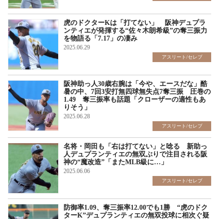
虎のドクターKは「打てない」 阪神デュプラ
ンティエが発揮する“佐々木朗希級”の奪三振力
を物語る「7.17」の凄み
2025.06.29
アスリート/セレブ
阪神助っ人30歳右腕は「今や、エースだな」酷
暑の中、7回3安打無四球無失点7奪三振 圧巻の
1.49 奪三振率も話題「クローザーの適性もあ
りそう」
2025.06.28
アスリート/セレブ
名将・岡田も「右は打てない」と唸る 新助っ
人デュプランティエの無双ぶりで注目される阪
神の“魔改造”「またMLB級に…」
2025.06.06
アスリート/セレブ
防御率1.09、奪三振率12.00でも1勝 “虎のドク
ターK”デュプランティエの無双投球に相次ぐ疑