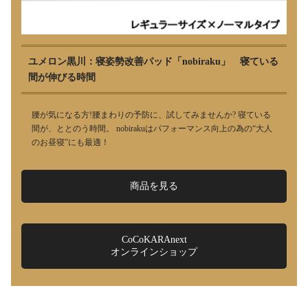
ユメロン黒川：寝姿勢改善パッド「nobiraku」 寝ている
間が伸びる時間
腰が気になる方!腰まわりの予防に、試してみませんか? 寝ている
間が、ととのう時間。 nobirakuはパフォーマンス向上の為の“大人
のお昼寝”にも最適！
商品を見る
CoCoKARAnext
オンラインショップ