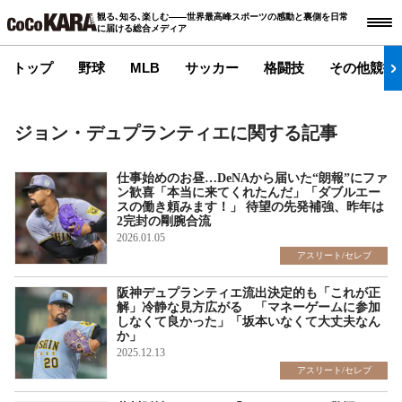
観る､知る､楽しむ――世界最高峰スポーツの感動と裏側を日常
に届ける総合メディア
トップ
野球
MLB
サッカー
格闘技
その他競技
ジョン・デュプランティエに関する記事
仕事始めのお昼…DeNAから届いた“朗報”にファ
ン歓喜「本当に来てくれたんだ」「ダブルエー
スの働き頼みます！」 待望の先発補強、昨年は
2完封の剛腕合流
2026.01.05
アスリート/セレブ
阪神デュプランティエ流出決定的も「これが正
解」冷静な見方広がる 「マネーゲームに参加
しなくて良かった」「坂本いなくて大丈夫なん
か」
2025.12.13
アスリート/セレブ