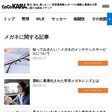
観る､知る､楽しむ――世界最高峰スポーツの感動と裏側を日常
に届ける総合メディア
トップ
野球
MLB
サッカー
格闘技
その他競技
メガネに関する記事
知っておきたい！メガネのメンテナンスサービ
スについて
2025.03.27
ライフスタイル
運転に最適化された常用メガネレンズとは
2025.03.12
ライフスタイル