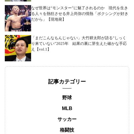
なぜ世界は“モンスター”に魅了されるのか 現代を生き
る人々を熱狂させる井上尚弥の情熱「ボクシングが好き
だから」【現地発】
「まだこんなもんじゃない」大竹耕太郎が語る“しっく
り来ていない”2025年 結果の裏に芽生えた確かな手応
え【vol.1】
記事カテゴリー
野球
MLB
サッカー
格闘技