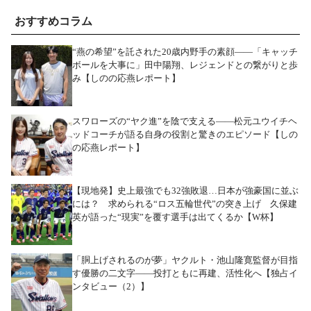
おすすめコラム
“燕の希望”を託された20歳内野手の素顔――「キャッチ
ボールを大事に」田中陽翔、レジェンドとの繋がりと歩
み【しのの応燕レポート】
スワローズの“ヤク進”を陰で支える――松元ユウイチヘ
ッドコーチが語る自身の役割と驚きのエピソード【しの
の応燕レポート】
【現地発】史上最強でも32強敗退…日本が強豪国に並ぶ
には？ 求められる“ロス五輪世代”の突き上げ 久保建
英が語った“現実”を覆す選手は出てくるか【W杯】
「胴上げされるのが夢」ヤクルト・池山隆寛監督が目指
す優勝の二文字――投打ともに再建、活性化へ【独占イ
ンタビュー（2）】