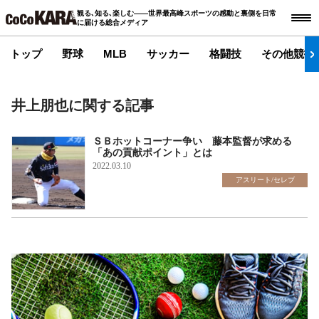
観る､知る､楽しむ――世界最高峰スポーツの感動と裏側を日常
に届ける総合メディア
トップ
野球
MLB
サッカー
格闘技
その他競技
井上朋也に関する記事
ＳＢホットコーナー争い 藤本監督が求める
「あの貢献ポイント」とは
2022.03.10
アスリート/セレブ