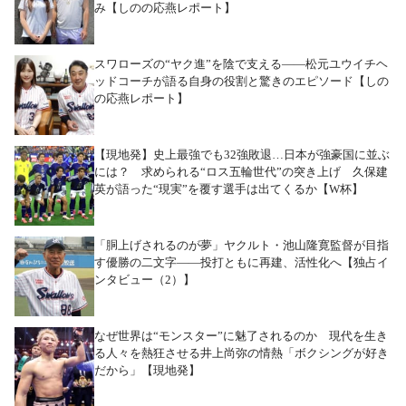
み【しのの応燕レポート】
スワローズの“ヤク進”を陰で支える――松元ユウイチヘ
ッドコーチが語る自身の役割と驚きのエピソード【しの
の応燕レポート】
【現地発】史上最強でも32強敗退…日本が強豪国に並ぶ
には？ 求められる“ロス五輪世代”の突き上げ 久保建
英が語った“現実”を覆す選手は出てくるか【W杯】
「胴上げされるのが夢」ヤクルト・池山隆寛監督が目指
す優勝の二文字――投打ともに再建、活性化へ【独占イ
ンタビュー（2）】
なぜ世界は“モンスター”に魅了されるのか 現代を生き
る人々を熱狂させる井上尚弥の情熱「ボクシングが好き
だから」【現地発】