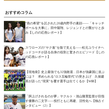
おすすめコラム
“燕の希望”を託された20歳内野手の素顔――「キャッチ
ボールを大事に」田中陽翔、レジェンドとの繋がりと歩
み【しのの応燕レポート】
スワローズの“ヤク進”を陰で支える――松元ユウイチヘ
ッドコーチが語る自身の役割と驚きのエピソード【しの
の応燕レポート】
【現地発】史上最強でも32強敗退…日本が強豪国に並ぶ
には？ 求められる“ロス五輪世代”の突き上げ 久保建
英が語った“現実”を覆す選手は出てくるか【W杯】
「胴上げされるのが夢」ヤクルト・池山隆寛監督が目指
す優勝の二文字――投打ともに再建、活性化へ【独占イ
ンタビュー（2）】