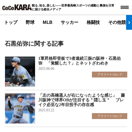
観る､知る､楽しむ――世界最高峰スポーツの感動と裏側を日常
に届ける総合メディア
トップ
野球
MLB
サッカー
格闘技
その他競技
石黒佑弥に関する記事
1軍昇格即登板で3者連続三振の阪神・石黒佑
弥 「覚醒した？」とネットざわめき
2025.06.06
アスリート/セレブ
「左の高橋遥人が右になったような感じ」 藤
川阪神で球界OBが注目する＂隠し玉＂ ブレ
イク必至な2年目投手の存在感
2025.03.22
アスリート/セレブ