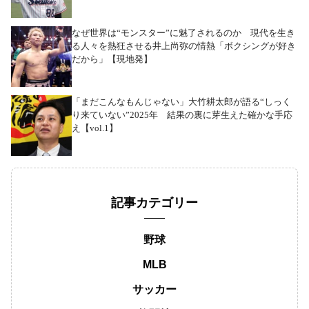
なぜ世界は“モンスター”に魅了されるのか 現代を生き
る人々を熱狂させる井上尚弥の情熱「ボクシングが好き
だから」【現地発】
「まだこんなもんじゃない」大竹耕太郎が語る“しっく
り来ていない”2025年 結果の裏に芽生えた確かな手応
え【vol.1】
記事カテゴリー
野球
MLB
サッカー