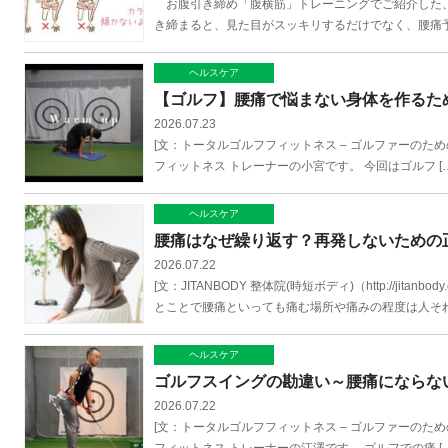
お腹引き締め「腹横筋」トレーニングでご紹介した、
き締まると、見た目がスッキリするだけでなく、腰痛予
ヘルスケア
【ゴルフ】腰痛で悩まない身体を作るた
2026.07.23
[文：トータルゴルフフィットネス – ゴルファーのための会員制フ
フィットネス トレーナーの小宮です。 今回はゴルフ […
ヘルスケア
腰痛はなぜ繰り返す？再発しないための
2026.07.22
[文：JITANBODY 整体院(時短ボディ)（http://j
とことで腰痛といっても痛む場所や痛みの程度は人それぞ
ヘルスケア
ゴルフスイングの勘違い～腰痛にならな
2026.07.22
[文：トータルゴルフフィットネス – ゴルファーのための会員制フ