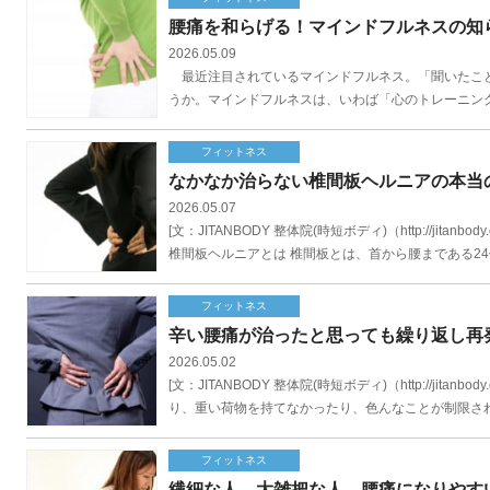
腰痛を和らげる！マインドフルネスの知
2026.05.09
最近注目されているマインドフルネス。「聞いたこと
うか。マインドフルネスは、いわば「心のトレーニング
フィットネス
なかなか治らない椎間板ヘルニアの本当
2026.05.07
[文：JITANBODY 整体院(時短ボディ)（http://j
椎間板ヘルニアとは 椎間板とは、首から腰まである24個
フィットネス
辛い腰痛が治ったと思っても繰り返し再
2026.05.02
[文：JITANBODY 整体院(時短ボディ)（http://j
り、重い荷物を持てなかったり、色んなことが制限されて
フィットネス
繊細な人、大雑把な人。腰痛になりやす