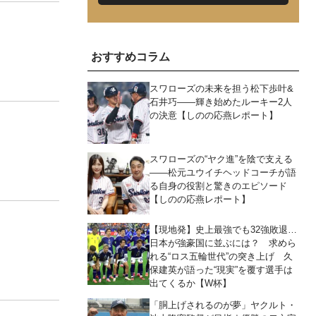
おすすめコラム
スワローズの未来を担う松下歩叶&
石井巧――輝き始めたルーキー2人
の決意【しのの応燕レポート】
スワローズの“ヤク進”を陰で支える
――松元ユウイチヘッドコーチが語
る自身の役割と驚きのエピソード
【しのの応燕レポート】
【現地発】史上最強でも32強敗退…
日本が強豪国に並ぶには？ 求めら
れる“ロス五輪世代”の突き上げ 久
保建英が語った“現実”を覆す選手は
出てくるか【W杯】
「胴上げされるのが夢」ヤクルト・