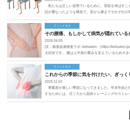
私たちは正しい姿勢でいるために、背筋を伸ばすこと
詰が重なったような構造で、首から腰までそれぞれの骨
フィットネス
その腰痛、もしかして病気が隠れている
2026.04.05
[文：銀座血液検査ラボ -ketsuken-（https://k
る症状です。 腰は上半身の重みを支えているため大きな
フィットネス
これからの季節に気を付けたい、ぎっく
2025.11.02
寒暖差が激しい季節になってきました。年末年始と行
するためには、日ごろから筋肉トレーニングやストレッ