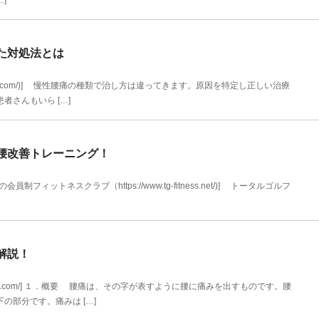
]
た対処法とは
itanbody.com/)] 慢性腰痛の種類で治し方は違ってきます。原因を特定し正しい治療
さんもいら […]
腰改善トレーニング！
ィットネスクラブ（https://www.tg-fitness.net/)] トータルゴルフ
解説！
u-hari.com/] １．概要 腰痛は、その字が表すように腰に痛みを出すものです。腰
部分です。痛みは […]