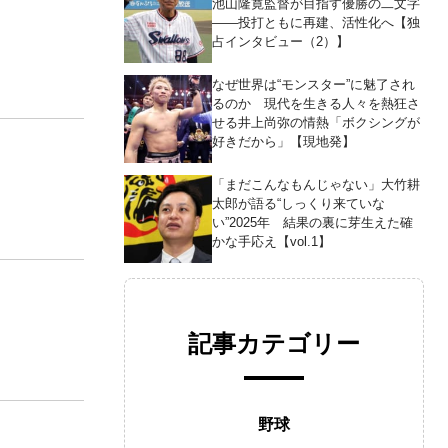
池山隆寛監督が目指す優勝の二文字
――投打ともに再建、活性化へ【独
占インタビュー（2）】
なぜ世界は“モンスター”に魅了され
るのか 現代を生きる人々を熱狂さ
せる井上尚弥の情熱「ボクシングが
好きだから」【現地発】
「まだこんなもんじゃない」大竹耕
太郎が語る“しっくり来ていな
い”2025年 結果の裏に芽生えた確
かな手応え【vol.1】
記事カテゴリー
野球