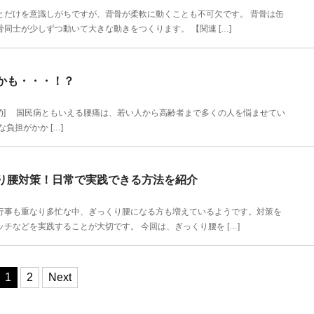
だけを意識しがちですが、背骨が柔軟に動くことも不可欠です。 背骨は缶
同士が少しずつ動いて大きな動きをつくります。 【関連 […]
かも・・・！？
etsuken.jp/)] 国民病ともいえる腰痛は、若い人から高齢者まで多くの人を悩ませてい
負担がかか […]
り腰対策！日常で実践できる方法を紹介
事も重なり多忙な中、ぎっくり腰になる方も増えているようです。対策を
チなどを実践することが大切です。 今回は、ぎっくり腰を […]
1
2
Next