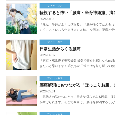
フィットネス
軽視すると怖い「腰痛・坐骨神経痛」痛
2026.06.09
「最近下半身がよくしびれる」 「腰が痛くてたえられ
すく、ストレスもたまりますよね。 今回は、腰痛と坐骨
フィットネス
日常生活からくる腰痛
2026.06.07
「東京・恵比寿で美容鍼灸,鍼灸治療をお探しならmeilongへ
きたいと思います！ 私たちの日常生活を振り返って腰痛
フィットネス
腰痛解消にもつながる「ぽっこりお腹」
2026.05.31
現代人の私たちにとって身近な悩みである腰痛。腰痛
が挙げられます。そこで今回は、 腰痛を解消するうえ
フィットネス