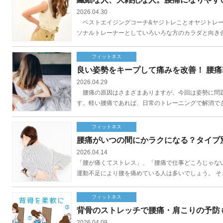
2026.04.30
ベストエイジングコーチ&ヤジトレことオヤジトレー
ソナルトレーナーとしていろいろな方のカラダと向き合
フィットネス
良い姿勢をキープして痛みを改善！ 腰
2026.04.29
腰痛の原因はさまざまありますが、今回は姿勢に問題
す。軽い腰痛であれば、日常のトレーニングで解消でき
フィットネス
腰痛がいつの間にかラクになる？タイプ
2026.04.14
「腰が痛くてストレス」、「腰痛で仕事どころじゃな
運動不足により腰を痛めている人は多いでしょう。 そ
フィットネス
背骨のストレッチで腰痛・肩こりの予防
2026.04.09