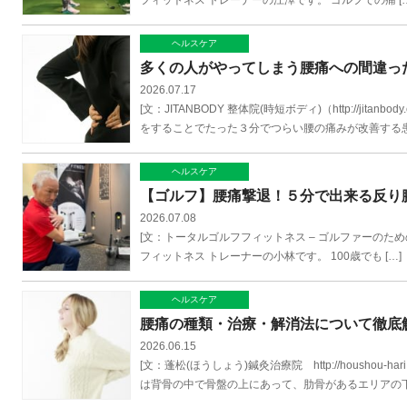
フィットネス トレーナーの江澤です。 ゴルフでの痛 […
ヘルスケア
多くの人がやってしまう腰痛への間違っ
2026.07.17
[文：JITANBODY 整体院(時短ボディ)（http://j
をすることでたった３分でつらい腰の痛みが改善する患者
ヘルスケア
【ゴルフ】腰痛撃退！５分で出来る反り
2026.07.08
[文：トータルゴルフフィットネス – ゴルファーのための会員制フ
フィットネス トレーナーの小林です。 100歳でも […]
ヘルスケア
腰痛の種類・治療・解消法について徹底
2026.06.15
[文：蓬松(ほうしょう)鍼灸治療院 http://housho
は背骨の中で骨盤の上にあって、肋骨があるエリアの下の