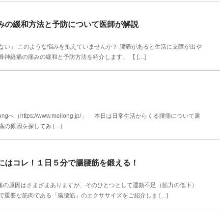
みの緩和方法と予防について医師が解説
ない」 このような悩みを抱えていませんか？ 腰痛があると生活に支障が出や
神経痛の痛みの緩和と予防方法を紹介します。 【 […]
（https://www.meilong.jp/」 本日は日常生活からくる腰痛について書
の原因を探してみ […]
にはコレ！１日５分で腸腰筋を鍛える！
の原因はさまざまありますが、そのひとつとして運動不足（筋力の低下）
で重要な筋肉である「腸腰筋」のエクササイズをご紹介しま […]