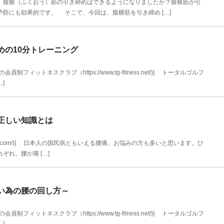
腹横（ふくおう）筋の引き締めはできるようになりましたか？腹横筋が引
防にも効果的です。 そこで、今回は、腹横筋を引き締め […]
めの10分トレーニング
ィットネスクラブ（https://www.tg-fitness.net/)] トータルゴルフ
]
正しい知識とは
itanbody.com/)] 日本人の国民病ともいえる腰痛、お悩みの方も多いと思います。ひ
れ。腰が痛 […]
い為の腰の回し方～
ィットネスクラブ（https://www.tg-fitness.net/)] トータルゴルフ