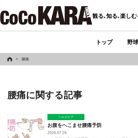
観る､知る､楽し
トップ
野
>
腰痛
腰痛に関する記事
ヘルスケア
お腹をへこませ腰痛予防
2026.07.29