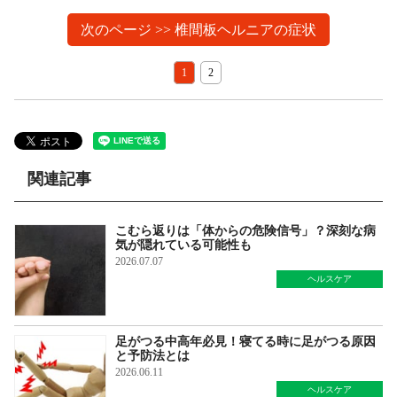
次のページ >> 椎間板ヘルニアの症状
1
2
関連記事
こむら返りは「体からの危険信号」？深刻な病
気が隠れている可能性も
2026.07.07
ヘルスケア
足がつる中高年必見！寝てる時に足がつる原因
と予防法とは
2026.06.11
ヘルスケア