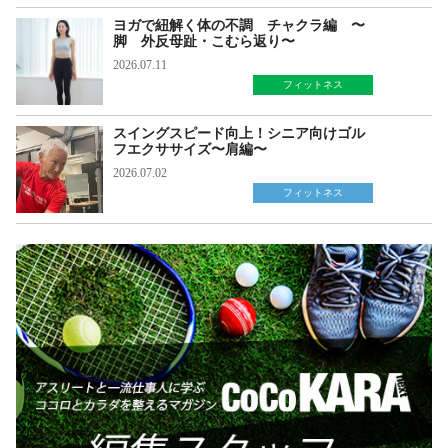
ヨガで紐解く体の不調 チャクラ編 〜
脚 外反母趾・こむら返り〜
2026.07.11
フィットネス
スイングスピード向上！シニア向けゴル
フエクササイズ〜肩編〜
2026.07.02
フィットネス