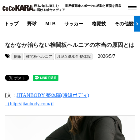
観る､知る､楽しむ――世界最高峰スポーツの感動と裏側を日常
に届ける総合メディア
トップ
野球
MLB
サッカー
格闘技
その他競技
なかなか治らない椎間板ヘルニアの本当の原因とは
2026/5/7
腰痛
椎間板ヘルニア
JITANBODY 整体院
タグ:
[文：
JITANBODY 整体院(時短ボディ)
（http://jitanbody.com/)]