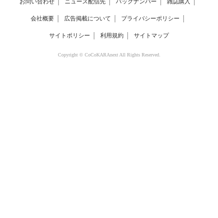
お問い合わせ
│
ニュース配信先
│
バックナンバー
│
雑誌購入
│
会社概要
│
広告掲載について
│
プライバシーポリシー
│
サイトポリシー
│
利用規約
│
サイトマップ
Copyright © CoCoKARAnext All Rights Reserved.