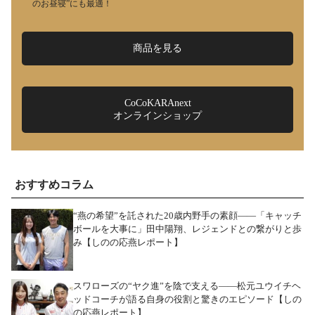
のお昼寝”にも最適！
商品を見る
CoCoKARAnext
オンラインショップ
おすすめコラム
“燕の希望”を託された20歳内野手の素顔――「キャッチ
ボールを大事に」田中陽翔、レジェンドとの繋がりと歩
み【しのの応燕レポート】
スワローズの“ヤク進”を陰で支える――松元ユウイチヘ
ッドコーチが語る自身の役割と驚きのエピソード【しの
の応燕レポート】