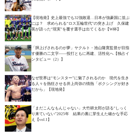
【現地発】史上最強でも32強敗退…日本が強豪国に並ぶ
には？ 求められる“ロス五輪世代”の突き上げ 久保建
英が語った“現実”を覆す選手は出てくるか【W杯】
「胴上げされるのが夢」ヤクルト・池山隆寛監督が目指
す優勝の二文字――投打ともに再建、活性化へ【独占イ
ンタビュー（2）】
なぜ世界は“モンスター”に魅了されるのか 現代を生き
る人々を熱狂させる井上尚弥の情熱「ボクシングが好き
だから」【現地発】
「まだこんなもんじゃない」大竹耕太郎が語る“しっく
り来ていない”2025年 結果の裏に芽生えた確かな手応
え【vol.1】