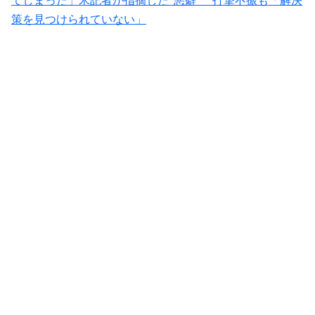
てしまった」米記者が指摘した“悪癖” 打撃不振も「解決
策を見つけられていない」