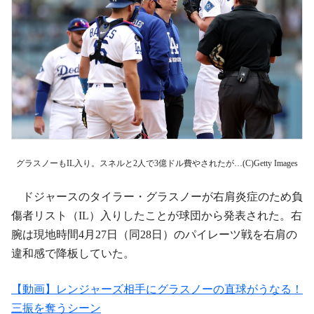
グラスノーもIL入り。スネルと2人で3億ドル費やされたが…(C)Getty Images
ドジャースのタイラー・グラスノーが右肩炎症のため負
傷者リスト（IL）入りしたことが球団から発表された。右
腕は現地時間4月27日（同28日）のパイレーツ戦を右肩の
違和感で降板していた。
【動画】レンジャーズ相手にグラスノーの直球がうなる！
三振を奪うシーン