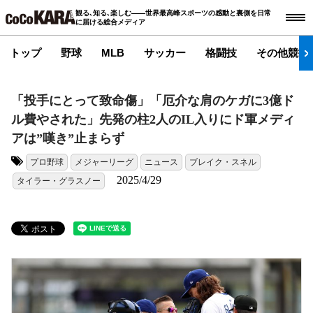
観る､知る､楽しむ――世界最高峰スポーツの感動と裏側を日常
に届ける総合メディア
トップ
野球
MLB
サッカー
格闘技
その他競技
「投手にとって致命傷」「厄介な肩のケガに3億ド
ル費やされた」先発の柱2人のIL入りにド軍メディ
アは”嘆き”止まらず
プロ野球
メジャーリーグ
ニュース
ブレイク・スネル
タグ:
2025/4/29
タイラー・グラスノー