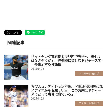
関連記事
サイ・ヤング賞右腕を“格安”で獲得へ「難しく
はなさそうだ」 先発陣に苦しむドジャースで
「再生」する可能性
2025.04.28
アスリート/セレブ
再びのコンディション不良…ド軍194億円男に米
メディアからも厳しい目「この契約はドジャー
スにとって裏目に出ている」
2025.04.29
アスリート/セレブ