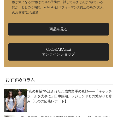
腰が気になる方!腰まわりの予防に、試してみませんか? 寝ている
間が、ととのう時間。 nobirakuはパフォーマンス向上の為の“大人
のお昼寝”にも最適！
商品を見る
CoCoKARAnext
オンラインショップ
おすすめコラム
“燕の希望”を託された20歳内野手の素顔――「キャッチ
ボールを大事に」田中陽翔、レジェンドとの繋がりと歩
み【しのの応燕レポート】