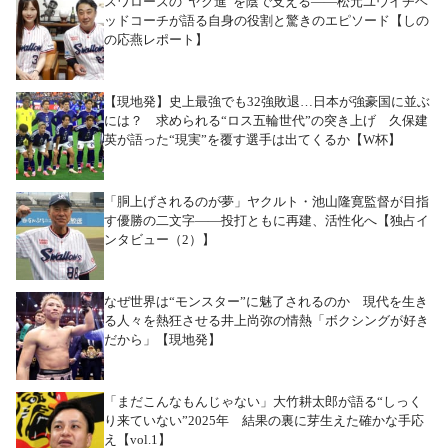
スワローズの“ヤク進”を陰で支える――松元ユウイチヘ
ッドコーチが語る自身の役割と驚きのエピソード【しの
の応燕レポート】
【現地発】史上最強でも32強敗退…日本が強豪国に並ぶ
には？ 求められる“ロス五輪世代”の突き上げ 久保建
英が語った“現実”を覆す選手は出てくるか【W杯】
「胴上げされるのが夢」ヤクルト・池山隆寛監督が目指
す優勝の二文字――投打ともに再建、活性化へ【独占イ
ンタビュー（2）】
なぜ世界は“モンスター”に魅了されるのか 現代を生き
る人々を熱狂させる井上尚弥の情熱「ボクシングが好き
だから」【現地発】
「まだこんなもんじゃない」大竹耕太郎が語る“しっく
り来ていない”2025年 結果の裏に芽生えた確かな手応
え【vol.1】