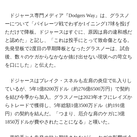
ドジャース専門メディア『Dodgers Way』は、グラスノ
ーについて「パイレーツ戦でわずか1イニング17球を投げ
ただけで降板。ドジャースはすぐに、原因は肩の違和感だ
と認めた」と記し、「これは投手にとって致命傷となる。
先発登板で2度目の早期降板となったグラスノーは、試合
後、数々のケガからなかなか抜け出せない現状への苛立ち
を口にした」と伝えた。
ドジャースはブレイク・スネルも左肩の炎症でIL入りし
ているが、5年1億8200万ドル（約276億6500万円）で契約
を結び今季から加入。グラスノーは2023年オフにレイズか
らトレードで獲得し、5年総額1億3500万ドル（約191億
円）の契約を結んだ。「つまり、厄介な肩のケガに3億
1850万ドルが費やされたことになる」と嘆いた。