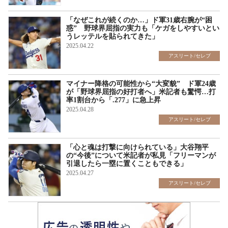
「なぜこれが続くのか…」ド軍31歳右腕が“困
惑” 野球界屈指の実力も「ケガをしやすいとい
うレッテルを貼られてきた」
2025.04.22
アスリート/セレブ
マイナー降格の可能性から“大変貌” ド軍24歳
が「野球界屈指の好打者へ」米記者も驚愕…打
率1割台から「.277」に急上昇
2025.04.28
アスリート/セレブ
「心と魂は打撃に向けられている」大谷翔平
の“今後”について米記者が私見「フリーマンが
引退したら一塁に置くこともできる」
2025.04.27
アスリート/セレブ