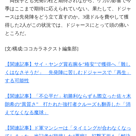
両投手とも先発の柱と期待されながら、ケガの影響で今
季はここまで期待に応えられていない。果たして、ドジャ
ースは先発陣をどう立て直すのか。3億ドルを費やして獲
得した2人がこの状況では、ドジャースにとって頭の痛い
ところだ。
[文/構成:ココカラネクスト編集部]
【関連記事】サイ・ヤング賞右腕を“格安”で獲得へ「難し
くはなさそうだ」 先発陣に苦しむドジャースで「再生」
する可能性
【関連記事】「不公平だ」初勝利ならずも際立った佐々木
朗希の“異質さ” 打たれた強打者クルーズも翻弄した「消
えてなくなる魔球」
【関連記事】ド軍マンシーは「タイミングが合わなくなっ