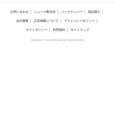
お問い合わせ
│
ニュース配信先
│
バックナンバー
│
雑誌購入
│
会社概要
│
広告掲載について
│
プライバシーポリシー
│
サイトポリシー
│
利用規約
│
サイトマップ
Copyright © CoCoKARAnext All Rights Reserved.