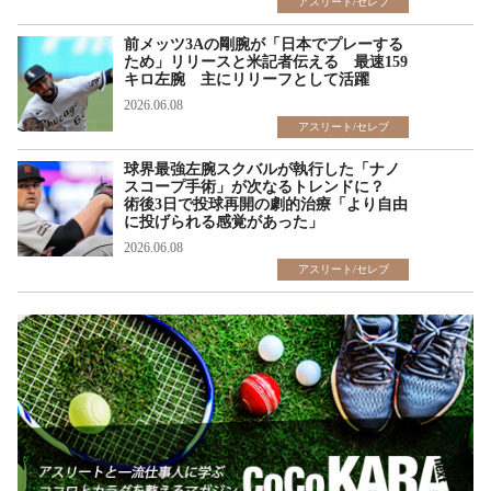
アスリート/セレブ
前メッツ3Aの剛腕が「日本でプレーする
ため」リリースと米記者伝える 最速159
キロ左腕 主にリリーフとして活躍
2026.06.08
アスリート/セレブ
球界最強左腕スクバルが執行した「ナノ
スコープ手術」が次なるトレンドに？
術後3日で投球再開の劇的治療「より自由
に投げられる感覚があった」
2026.06.08
アスリート/セレブ