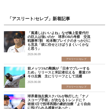
「アスリート/セレブ」新着記事
「風通しはいいよね」なぜ橋上監督代行
の巨人は強いのか 球界OBの考察 交流
戦勝率7割 松本剛ブレイクのきっかけに
も言及「彼に任せとけばうまくいくかな
と思う」
2026.06.09
アスリート/セレブ
前メッツ3Aの剛腕が「日本でプレーする
ため」リリースと米記者伝える 最速159
キロ左腕 主にリリーフとして活躍
2026.06.08
アスリート/セレブ
球界最強左腕スクバルが執行した「ナノ
スコープ手術」が次なるトレンドに？
術後3日で投球再開の劇的治療「より自由
に投げられる感覚があった」