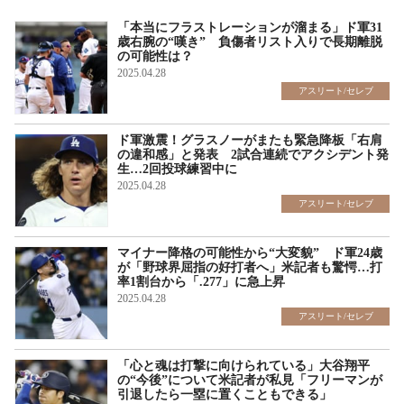
「本当にフラストレーションが溜まる」ド軍31
歳右腕の“嘆き” 負傷者リスト入りで長期離脱
の可能性は？
2025.04.28
アスリート/セレブ
ド軍激震！グラスノーがまたも緊急降板「右肩
の違和感」と発表 2試合連続でアクシデント発
生…2回投球練習中に
2025.04.28
アスリート/セレブ
マイナー降格の可能性から“大変貌” ド軍24歳
が「野球界屈指の好打者へ」米記者も驚愕…打
率1割台から「.277」に急上昇
2025.04.28
アスリート/セレブ
「心と魂は打撃に向けられている」大谷翔平
の“今後”について米記者が私見「フリーマンが
引退したら一塁に置くこともできる」