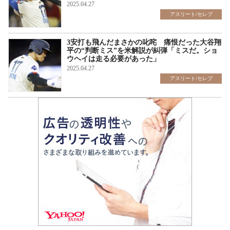
2025.04.27
アスリート/セレブ
3安打も飛んだまさかの叱咤 痛恨だった大谷翔
平の“判断ミス”を米解説が糾弾「ミスだ。ショ
ウヘイは走る必要があった」
2025.04.27
アスリート/セレブ