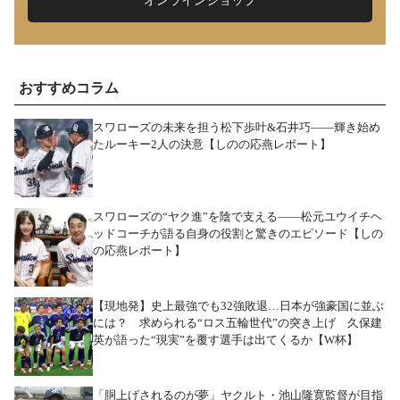
オンラインショップ
おすすめコラム
スワローズの未来を担う松下歩叶&石井巧――輝き始め
たルーキー2人の決意【しのの応燕レポート】
スワローズの“ヤク進”を陰で支える――松元ユウイチヘ
ッドコーチが語る自身の役割と驚きのエピソード【しの
の応燕レポート】
【現地発】史上最強でも32強敗退…日本が強豪国に並ぶ
には？ 求められる“ロス五輪世代”の突き上げ 久保建
英が語った“現実”を覆す選手は出てくるか【W杯】
「胴上げされるのが夢」ヤクルト・池山隆寛監督が目指