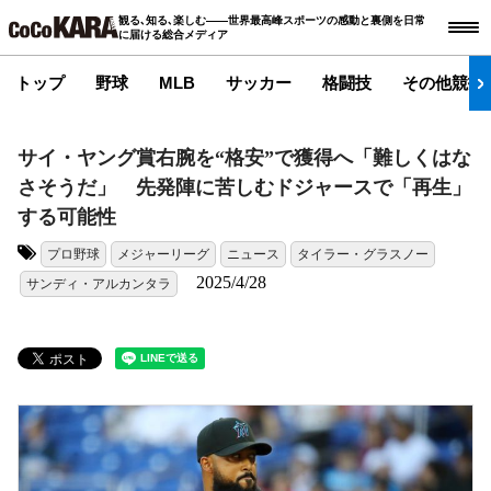
観る､知る､楽しむ――世界最高峰スポーツの感動と裏側を日常
に届ける総合メディア
トップ
野球
MLB
サッカー
格闘技
その他競技
サイ・ヤング賞右腕を“格安”で獲得へ「難しくはな
さそうだ」 先発陣に苦しむドジャースで「再生」
する可能性
プロ野球
メジャーリーグ
ニュース
タイラー・グラスノー
タグ:
2025/4/28
サンディ・アルカンタラ