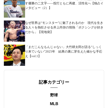
す優勝の二文字――投打ともに再建、活性化へ【独占イ
ンタビュー（2）】
なぜ世界は“モンスター”に魅了されるのか 現代を生き
る人々を熱狂させる井上尚弥の情熱「ボクシングが好き
だから」【現地発】
「まだこんなもんじゃない」大竹耕太郎が語る“しっく
り来ていない”2025年 結果の裏に芽生えた確かな手応
え【vol.1】
記事カテゴリー
野球
MLB