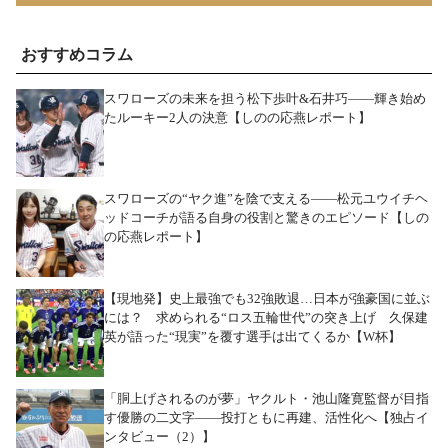
おすすめコラム
スワローズの未来を担う松下歩叶&石井巧――輝き始め
たルーキー2人の決意【しのの応燕レポート】
スワローズの“ヤク進”を陰で支える――松元ユウイチヘ
ッドコーチが語る自身の役割と驚きのエピソード【しの
の応燕レポート】
【現地発】史上最強でも32強敗退…日本が強豪国に並ぶ
には？ 求められる“ロス五輪世代”の突き上げ 久保建
英が語った“現実”を覆す選手は出てくるか【W杯】
「胴上げされるのが夢」ヤクルト・池山隆寛監督が目指
す優勝の二文字――投打ともに再建、活性化へ【独占イ
ンタビュー（2）】