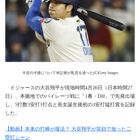
大谷の今後について米記者が私見を述べた(C)Getty Images
ドジャースの大谷翔平が現地時間4月26日（日本時間27
日）、本拠地でのパイレーツ戦に「1番・DH」で先発出場
し、5打数3安打1打点と長女誕生後初の3安打猛打賞を記録
した。
【動画】本来の打棒が復活？ 大谷翔平が笑顔で放った二
塁打シーン