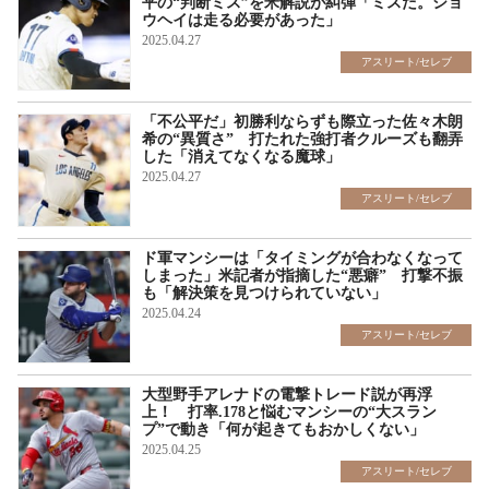
平の“判断ミス”を米解説が糾弾「ミスだ。ショ
ウヘイは走る必要があった」
2025.04.27
アスリート/セレブ
「不公平だ」初勝利ならずも際立った佐々木朗
希の“異質さ” 打たれた強打者クルーズも翻弄
した「消えてなくなる魔球」
2025.04.27
アスリート/セレブ
ド軍マンシーは「タイミングが合わなくなって
しまった」米記者が指摘した“悪癖” 打撃不振
も「解決策を見つけられていない」
2025.04.24
アスリート/セレブ
大型野手アレナドの電撃トレード説が再浮
上！ 打率.178と悩むマンシーの“大スラン
プ”で動き「何が起きてもおかしくない」
2025.04.25
アスリート/セレブ