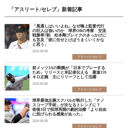
「アスリート/セレブ」新着記事
「風通しはいいよね」なぜ橋上監督代行
の巨人は強いのか 球界OBの考察 交流
戦勝率7割 松本剛ブレイクのきっかけに
も言及「彼に任せとけばうまくいくかな
と思う」
2026.06.09
アスリート/セレブ
前メッツ3Aの剛腕が「日本でプレーする
ため」リリースと米記者伝える 最速159
キロ左腕 主にリリーフとして活躍
2026.06.08
アスリート/セレブ
球界最強左腕スクバルが執行した「ナノ
スコープ手術」が次なるトレンドに？
術後3日で投球再開の劇的治療「より自由
に投げられる感覚があった」
2026.06.08
アスリート/セレブ