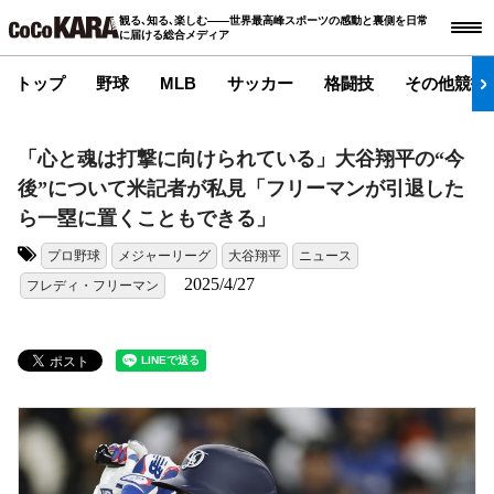
観る､知る､楽しむ――世界最高峰スポーツの感動と裏側を日常
に届ける総合メディア
トップ
野球
MLB
サッカー
格闘技
その他競技
「心と魂は打撃に向けられている」大谷翔平の“今
後”について米記者が私見「フリーマンが引退した
ら一塁に置くこともできる」
プロ野球
メジャーリーグ
大谷翔平
ニュース
タグ:
2025/4/27
フレディ・フリーマン