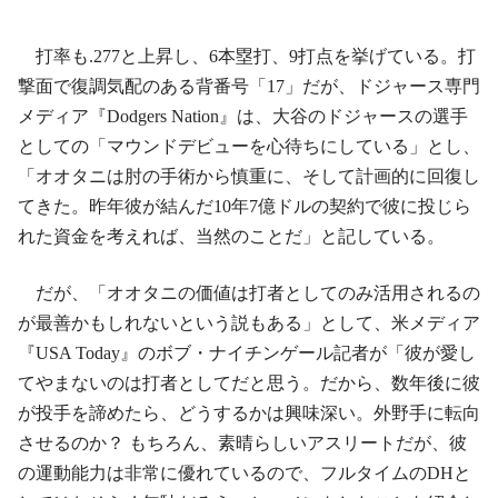
打率も.277と上昇し、6本塁打、9打点を挙げている。打
撃面で復調気配のある背番号「17」だが、ドジャース専門
メディア『Dodgers Nation』は、大谷のドジャースの選手
としての「マウンドデビューを心待ちにしている」とし、
「オオタニは肘の手術から慎重に、そして計画的に回復し
てきた。昨年彼が結んだ10年7億ドルの契約で彼に投じら
れた資金を考えれば、当然のことだ」と記している。
だが、「オオタニの価値は打者としてのみ活用されるの
が最善かもしれないという説もある」として、米メディア
『USA Today』のボブ・ナイチンゲール記者が「彼が愛し
てやまないのは打者としてだと思う。だから、数年後に彼
が投手を諦めたら、どうするかは興味深い。外野手に転向
させるのか？ もちろん、素晴らしいアスリートだが、彼
の運動能力は非常に優れているので、フルタイムのDHと