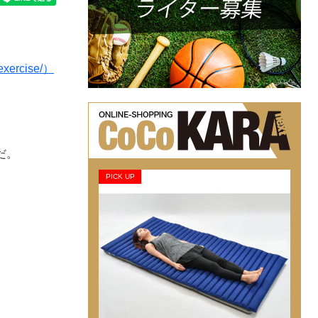
ercise/）
だ。
PICK UP