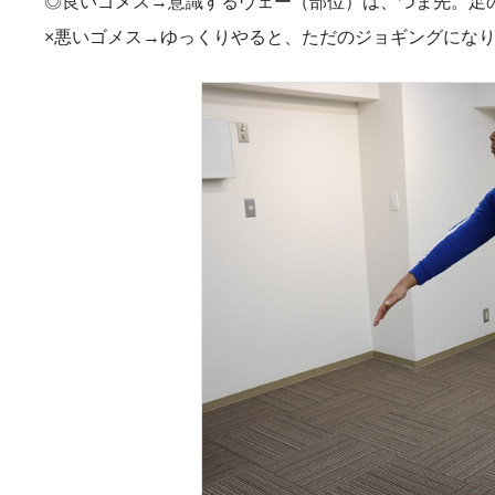
◎良いゴメス→意識するヴェー（部位）は、つま先。足
×悪いゴメス→ゆっくりやると、ただのジョギングにな