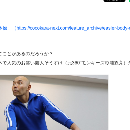
cokara-next.com/feature_archive/easler-body-ex
てことがあるのだろうか？
で人気のお笑い芸人そうすけ（元360°モンキーズ杉浦双亮）