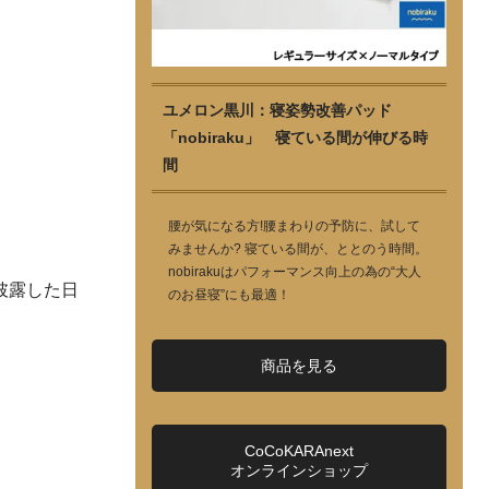
ユメロン黒川：寝姿勢改善パッド
「nobiraku」 寝ている間が伸びる時
間
腰が気になる方!腰まわりの予防に、試して
みませんか? 寝ている間が、ととのう時間。
nobirakuはパフォーマンス向上の為の“大人
披露した日
のお昼寝”にも最適！
商品を見る
CoCoKARAnext
オンラインショップ