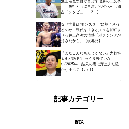
池山隆寛監督が目指す優勝の二文字
――投打ともに再建、活性化へ【独
占インタビュー（2）】
なぜ世界は“モンスター”に魅了され
るのか 現代を生きる人々を熱狂さ
せる井上尚弥の情熱「ボクシングが
好きだから」【現地発】
「まだこんなもんじゃない」大竹耕
太郎が語る“しっくり来ていな
い”2025年 結果の裏に芽生えた確
かな手応え【vol.1】
記事カテゴリー
野球