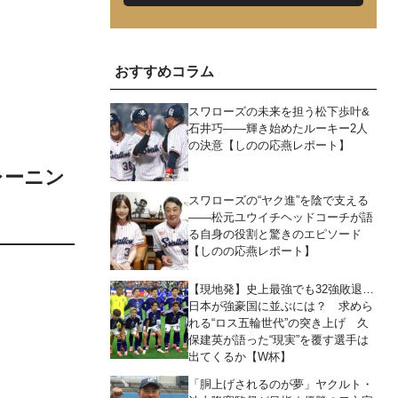
おすすめコラム
スワローズの未来を担う松下歩叶&
石井巧――輝き始めたルーキー2人
の決意【しのの応燕レポート】
レーニン
スワローズの“ヤク進”を陰で支える
――松元ユウイチヘッドコーチが語
る自身の役割と驚きのエピソード
【しのの応燕レポート】
【現地発】史上最強でも32強敗退…
日本が強豪国に並ぶには？ 求めら
れる“ロス五輪世代”の突き上げ 久
保建英が語った“現実”を覆す選手は
出てくるか【W杯】
「胴上げされるのが夢」ヤクルト・