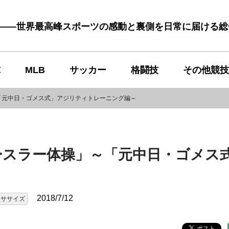
む――世界最高峰スポーツの感動と裏側を日常に届ける
球
MLB
サッカー
格闘技
その他競技
～「元中日・ゴメス式」アジリティトレーニング編～
イースラー体操」～「元中日・ゴメス
2018/7/12
クササイズ