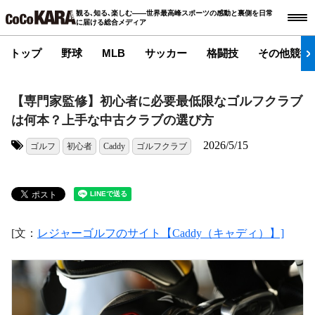
観る､知る､楽しむ――世界最高峰スポーツの感動と裏側を日常
に届ける総合メディア
トップ
野球
MLB
サッカー
格闘技
その他競技
【専門家監修】初心者に必要最低限なゴルフクラブ
は何本？上手な中古クラブの選び方
2026/5/15
ゴルフ
初心者
Caddy
ゴルフクラブ
タグ:
[文：
レジャーゴルフのサイト【Caddy（キャディ）】]