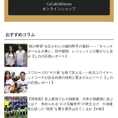
CoCoKARAnext
オンラインショップ
おすすめコラム
“燕の希望”を託された20歳内野手の素顔――「キャッチ
ボールを大事に」田中陽翔、レジェンドとの繋がりと歩
み【しのの応燕レポート】
スワローズの“ヤク進”を陰で支える――松元ユウイチヘ
ッドコーチが語る自身の役割と驚きのエピソード【しの
の応燕レポート】
【現地発】史上最強でも32強敗退…日本が強豪国に並ぶ
には？ 求められる“ロス五輪世代”の突き上げ 久保建
英が語った“現実”を覆す選手は出てくるか【W杯】