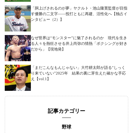
「胴上げされるのが夢」ヤクルト・池山隆寛監督が目指
す優勝の二文字――投打ともに再建、活性化へ【独占イ
ンタビュー（2）】
なぜ世界は“モンスター”に魅了されるのか 現代を生き
る人々を熱狂させる井上尚弥の情熱「ボクシングが好き
だから」【現地発】
「まだこんなもんじゃない」大竹耕太郎が語る“しっく
り来ていない”2025年 結果の裏に芽生えた確かな手応
え【vol.1】
記事カテゴリー
野球