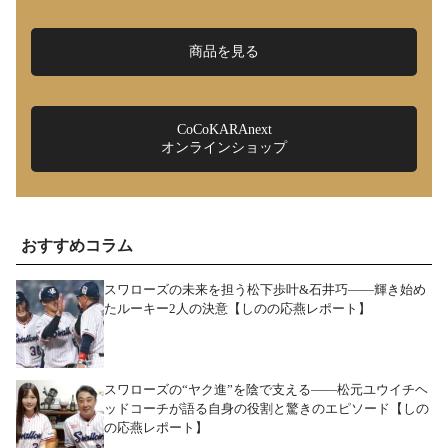
商品を見る
CoCoKARAnext
オンラインショップ
おすすめコラム
スワローズの未来を担う松下歩叶&石井巧――輝き始め
たルーキー2人の決意【しのの応燕レポート】
スワローズの“ヤク進”を陰で支える――松元ユウイチヘ
ッドコーチが語る自身の役割と驚きのエピソード【しの
の応燕レポート】