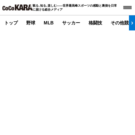
観る､知る､楽しむ――世界最高峰スポーツの感動と裏側を日常
に届ける総合メディア
トップ
野球
MLB
サッカー
格闘技
その他競技