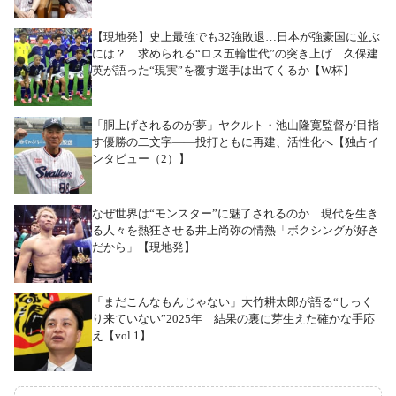
【現地発】史上最強でも32強敗退…日本が強豪国に並ぶ
には？ 求められる“ロス五輪世代”の突き上げ 久保建
英が語った“現実”を覆す選手は出てくるか【W杯】
「胴上げされるのが夢」ヤクルト・池山隆寛監督が目指
す優勝の二文字――投打ともに再建、活性化へ【独占イ
ンタビュー（2）】
なぜ世界は“モンスター”に魅了されるのか 現代を生き
る人々を熱狂させる井上尚弥の情熱「ボクシングが好き
だから」【現地発】
「まだこんなもんじゃない」大竹耕太郎が語る“しっく
り来ていない”2025年 結果の裏に芽生えた確かな手応
え【vol.1】