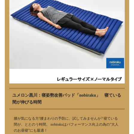
ユメロン黒川：寝姿勢改善パッド「nobiraku」 寝ている
間が伸びる時間
腰が気になる方!腰まわりの予防に、試してみませんか? 寝ている
間が、ととのう時間。 nobirakuはパフォーマンス向上の為の“大人
のお昼寝”にも最適！