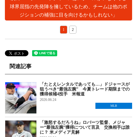
球界屈指の先発陣を擁しているため、チームは他のポ
ジションの補強に目を向けるかもしれない」
1
2
関連記事
「たとえレンタルであっても…」ドジャースが
狙うべき“最強左腕” 今夏トレード期限までの
獲得候補4投手 米報道
2026.06.24
MLB
「激怒するだろうね」ロバーツ監督、メジャ
ー“最強左腕”獲得について言及 交換相手は誰
に？ 米メディア見解