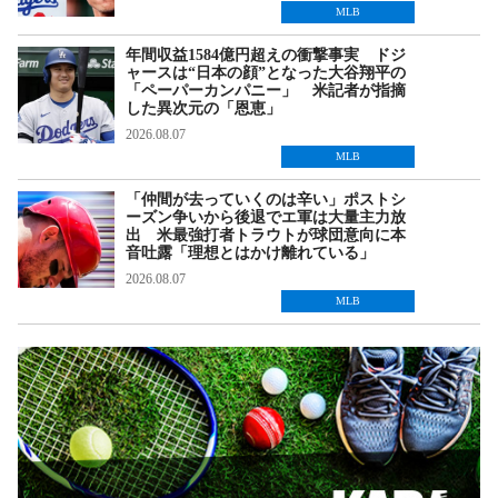
MLB
年間収益1584億円超えの衝撃事実 ドジ
ャースは“日本の顔”となった大谷翔平の
「ペーパーカンパニー」 米記者が指摘
した異次元の「恩恵」
2026.08.07
MLB
「仲間が去っていくのは辛い」ポストシ
ーズン争いから後退でエ軍は大量主力放
出 米最強打者トラウトが球団意向に本
音吐露「理想とはかけ離れている」
2026.08.07
MLB