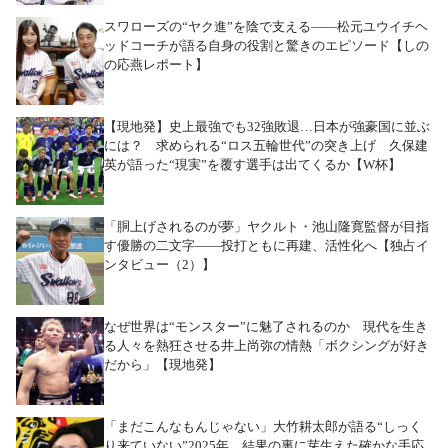
スワローズの“ヤク進”を陰で支える――松元ユウイチヘ
ッドコーチが語る自身の役割と驚きのエピソード【しの
の応燕レポート】
【現地発】史上最強でも32強敗退…日本が強豪国に並ぶ
には？ 求められる“ロス五輪世代”の突き上げ 久保建
英が語った“現実”を覆す選手は出てくるか【W杯】
「胴上げされるのが夢」ヤクルト・池山隆寛監督が目指
す優勝の二文字――投打ともに再建、活性化へ【独占イ
ンタビュー（2）】
なぜ世界は“モンスター”に魅了されるのか 現代を生き
る人々を熱狂させる井上尚弥の情熱「ボクシングが好き
だから」【現地発】
「まだこんなもんじゃない」大竹耕太郎が語る“しっく
り来ていない”2025年 結果の裏に芽生えた確かな手応