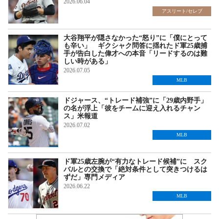
2026.06.04
アスリート/セレブ
大谷翔平が隠さなかった“怒り”に「僕にとって
も辛い」 ギクシャク問答に揺れたド軍25歳捕
手が告白した偉才への本音「リードするのは難
しい時がある」
2026.07.05
MLB
ドジャース、“トレード補強”に「29歳内野手」
の名が浮上「彼をチームに迎え入れるチャン
ス」米報道
2026.07.02
MLB
ド軍25歳左腕が“有力なトレード候補”に スク
バルとの交換で「絶対条件として突きつけるは
ずだ」専門メディア
2026.06.22
MLB