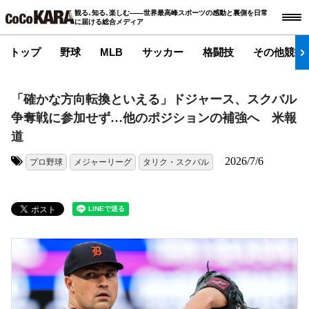
観る､知る､楽しむ――世界最高峰スポーツの感動と裏側を日常
に届ける総合メディア
トップ
野球
MLB
サッカー
格闘技
その他競技
「確かな方向転換といえる」ドジャース、スクバル
争奪戦に参加せず…他のポジションの補強へ 米報
道
2026/7/6
プロ野球
メジャーリーグ
タリク・スクバル
タグ: