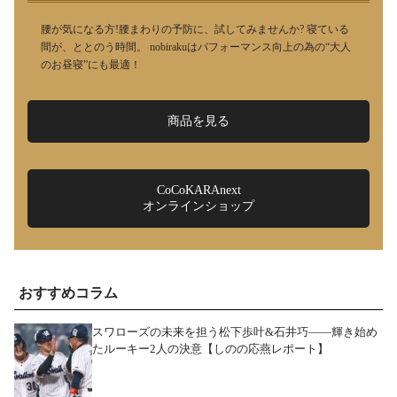
腰が気になる方!腰まわりの予防に、試してみませんか? 寝ている
間が、ととのう時間。 nobirakuはパフォーマンス向上の為の“大人
のお昼寝”にも最適！
商品を見る
CoCoKARAnext
オンラインショップ
おすすめコラム
スワローズの未来を担う松下歩叶&石井巧――輝き始め
たルーキー2人の決意【しのの応燕レポート】