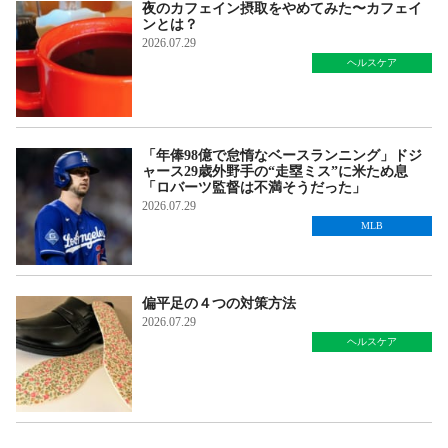
夜のカフェイン摂取をやめてみた〜カフェイ
ンとは？
2026.07.29
ヘルスケア
「年俸98億で怠惰なベースランニング」ドジ
ャース29歳外野手の“走塁ミス”に米ため息
「ロバーツ監督は不満そうだった」
2026.07.29
MLB
偏平足の４つの対策方法
2026.07.29
ヘルスケア