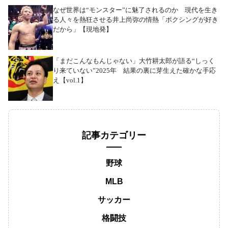
なぜ世界は“モンスター”に魅了されるのか 現代を生き
る人々を熱狂させる井上尚弥の情熱「ボクシングが好き
だから」【現地発】
「まだこんなもんじゃない」大竹耕太郎が語る“しっく
り来ていない”2025年 結果の裏に芽生えた確かな手応
え【vol.1】
記事カテゴリー
野球
MLB
サッカー
格闘技