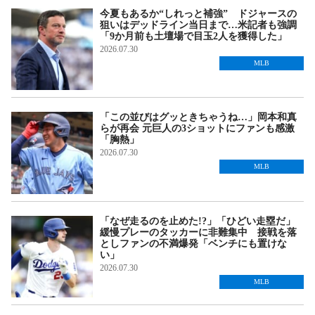
今夏もあるか“しれっと補強” ドジャースの
狙いはデッドライン当日まで…米記者も強調
「9か月前も土壇場で目玉2人を獲得した」
2026.07.30
MLB
「この並びはグッときちゃうね…」岡本和真
らが再会 元巨人の3ショットにファンも感激
「胸熱」
2026.07.30
MLB
「なぜ走るのを止めた!?」「ひどい走塁だ」
緩慢プレーのタッカーに非難集中 接戦を落
としファンの不満爆発「ベンチにも置けな
い」
2026.07.30
MLB