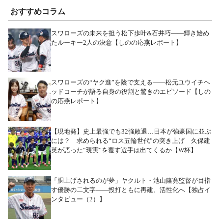
おすすめコラム
スワローズの未来を担う松下歩叶&石井巧――輝き始め
たルーキー2人の決意【しのの応燕レポート】
スワローズの“ヤク進”を陰で支える――松元ユウイチヘ
ッドコーチが語る自身の役割と驚きのエピソード【しの
の応燕レポート】
【現地発】史上最強でも32強敗退…日本が強豪国に並ぶ
には？ 求められる“ロス五輪世代”の突き上げ 久保建
英が語った“現実”を覆す選手は出てくるか【W杯】
「胴上げされるのが夢」ヤクルト・池山隆寛監督が目指
す優勝の二文字――投打ともに再建、活性化へ【独占イ
ンタビュー（2）】