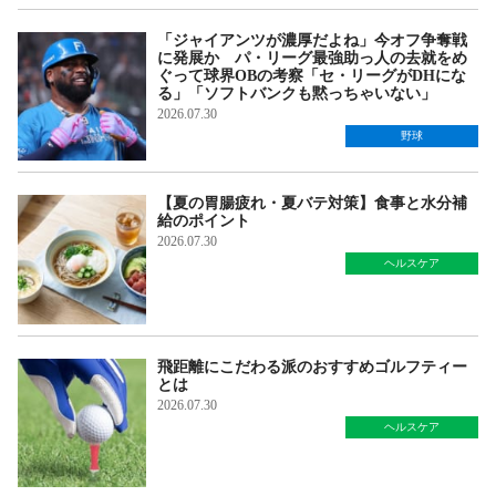
「ジャイアンツが濃厚だよね」今オフ争奪戦
に発展か パ・リーグ最強助っ人の去就をめ
ぐって球界OBの考察「セ・リーグがDHにな
る」「ソフトバンクも黙っちゃいない」
2026.07.30
野球
【夏の胃腸疲れ・夏バテ対策】食事と水分補
給のポイント
2026.07.30
ヘルスケア
飛距離にこだわる派のおすすめゴルフティー
とは
2026.07.30
ヘルスケア