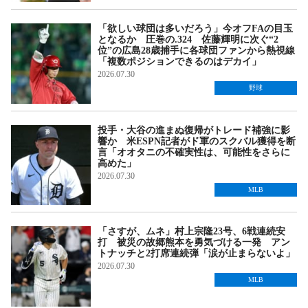
「欲しい球団は多いだろう」今オフFAの目玉
となるか 圧巻の.324 佐藤輝明に次ぐ“2
位”の広島28歳捕手に各球団ファンから熱視線
「複数ポジションできるのはデカイ」
2026.07.30
野球
投手・大谷の進まぬ復帰がトレード補強に影
響か 米ESPN記者がド軍のスクバル獲得を断
言「オオタニの不確実性は、可能性をさらに
高めた」
2026.07.30
MLB
「さすが、ムネ」村上宗隆23号、6戦連続安
打 被災の故郷熊本を勇気づける一発 アン
トナッチと2打席連続弾「涙が止まらないよ」
2026.07.30
MLB