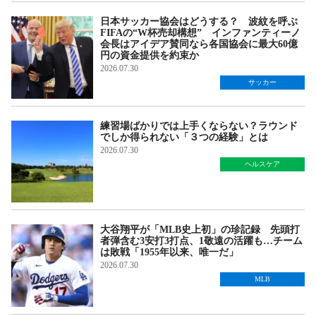
日本サッカー協会はどうする？ 波紋を呼ぶ
FIFAの“W杯売却構想” インファンティーノ
会長はアイデア賛同なら各国協会に最大60億
円の資金提供を約束か
2026.07.30
サッカー
練習場ばかりでは上手くならない？ラウンド
でしか得られない「３つの経験」とは
2026.07.30
ヘルスケア
大谷翔平が「MLB史上初」の珍記録 先頭打
者弾含む3安打3打点、1敬遠の活躍も…チーム
は敗戦「1955年以来、唯一だ」
2026.07.30
MLB