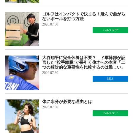
ゴルフはインパクトで決まる！飛んで曲がら
ないボールを打つ方法
2026.07.30
ヘルスケア
大谷翔平に完全休養は不要？ ド軍幹部が証
言した“投手離脱”が長引く偉才への本音「二
つの相対的な重要性を比較するのは難しい」
2026.07.30
MLB
体に水分が必要な理由とは
2026.07.30
ヘルスケア