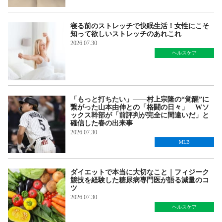
寝る前のストレッチで快眠生活！女性にこそ
知って欲しいストレッチのあれこれ
2026.07.30
ヘルスケア
「もっと打ちたい」――村上宗隆の“覚醒”に
繋がった山本由伸との「格闘の日々」 Wソ
ックス幹部が「前評判が完全に間違いだ」と
確信した春の出来事
2026.07.30
MLB
ダイエットで本当に大切なこと｜フィジーク
競技を経験した糖尿病専門医が語る減量のコ
ツ
2026.07.30
ヘルスケア