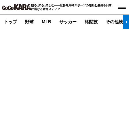
観る､知る､楽しむ――世界最高峰スポーツの感動と裏側を日常
に届ける総合メディア
トップ
野球
MLB
サッカー
格闘技
その他競技