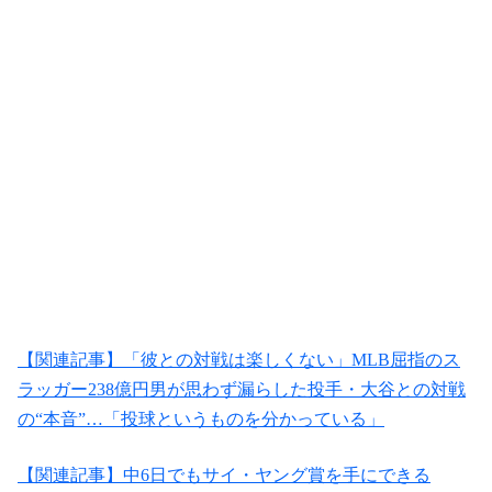
【関連記事】「彼との対戦は楽しくない」MLB屈指のス
ラッガー238億円男が思わず漏らした投手・大谷との対戦
の“本音”…「投球というものを分かっている」
【関連記事】中6日でもサイ・ヤング賞を手にできる