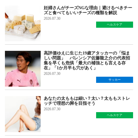
妊婦さんがチーズNGな理由｜避けるべきチー
ズと食べてもいいチーズの種類を解説
2026.07.30
ヘルスケア
高評価ゆえに生じた19歳アタッカーの「悩ま
しい問題」 バレンシア佐藤龍之介の代表招
集を早くも危惧「最大の補強とも言える存
在」「1か月半も穴があく」
2026.07.30
サッカー
あなたの太ももは細い？太い？太ももストレ
ッチで理想の脚を目指そう
2026.07.30
ヘルスケア