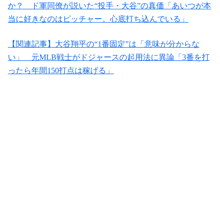
か？ ド軍同僚が説いた“投手・大谷”の真価「あいつが本
当に好きなのはピッチャー。心底打ち込んでいる」
【関連記事】大谷翔平の“1番固定”は「意味が分からな
い」 元MLB戦士がドジャースの起用法に異論「3番を打
ったら年間150打点は稼げる」