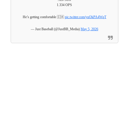
1.334 OPS
He’s getting comfortable 🇨🇦
pic.twitter.com/yuOkPA4WqT
— Just Baseball (@JustBB_Media)
May 5, 2026