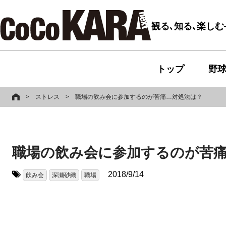
観る､知る､楽し
トップ
野
>
ストレス
>
職場の飲み会に参加するのが苦痛…対処法は？
職場の飲み会に参加するのが苦
2018/9/14
飲み会
深瀬砂織
職場
タグ: