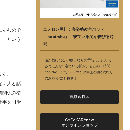
ユメロン黒川：寝姿勢改善パッド
にすむので
「nobiraku」 寝ている間が伸びる時
。」という
間
腰が気になる方!腰まわりの予防に、試して
みませんか? 寝ている間が、ととのう時間。
nobirakuはパフォーマンス向上の為の“大人
ます。
のお昼寝”にも最適！
ない人と話
間関係の構
商品を見る
仕事を円滑
CoCoKARAnext
オンラインショップ