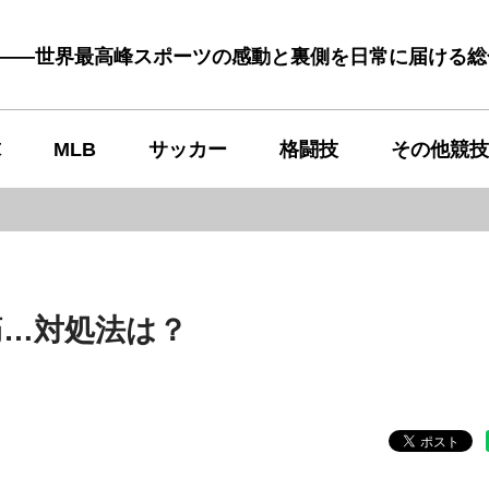
む――世界最高峰スポーツの感動と裏側を日常に届ける
球
MLB
サッカー
格闘技
その他競技
痛…対処法は？