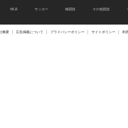
MLB
サッカー
格闘技
その他競技
社概要
│
広告掲載について
│
プライバシーポリシー
│
サイトポリシー
│
利