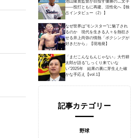
池山隆寛監督が目指す優勝の二文字
――投打ともに再建、活性化へ【独
占インタビュー（2）】
なぜ世界は“モンスター”に魅了され
るのか 現代を生きる人々を熱狂さ
せる井上尚弥の情熱「ボクシングが
好きだから」【現地発】
「まだこんなもんじゃない」大竹耕
太郎が語る“しっくり来ていな
い”2025年 結果の裏に芽生えた確
かな手応え【vol.1】
記事カテゴリー
野球