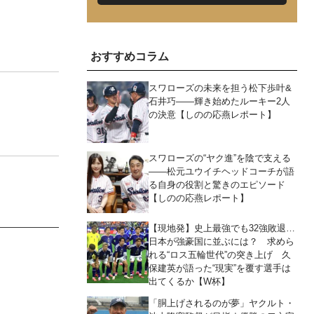
おすすめコラム
スワローズの未来を担う松下歩叶&
石井巧――輝き始めたルーキー2人
の決意【しのの応燕レポート】
スワローズの“ヤク進”を陰で支える
――松元ユウイチヘッドコーチが語
る自身の役割と驚きのエピソード
【しのの応燕レポート】
【現地発】史上最強でも32強敗退…
日本が強豪国に並ぶには？ 求めら
れる“ロス五輪世代”の突き上げ 久
保建英が語った“現実”を覆す選手は
出てくるか【W杯】
「胴上げされるのが夢」ヤクルト・