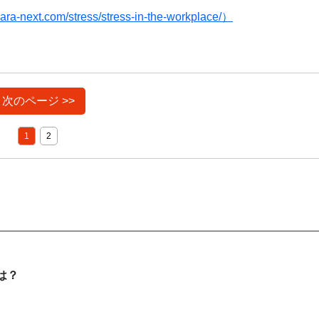
om/stress/stress-in-the-workplace/）
次のページ >>
1
2
は？