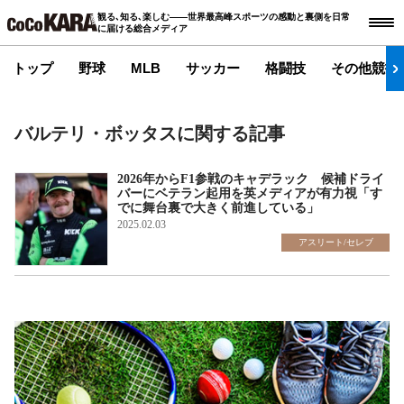
観る､知る､楽しむ――世界最高峰スポーツの感動と裏側を日常
に届ける総合メディア
トップ
野球
MLB
サッカー
格闘技
その他競技
バルテリ・ボッタスに関する記事
2026年からF1参戦のキャデラック 候補ドライ
バーにベテラン起用を英メディアが有力視「す
でに舞台裏で大きく前進している」
2025.02.03
アスリート/セレブ