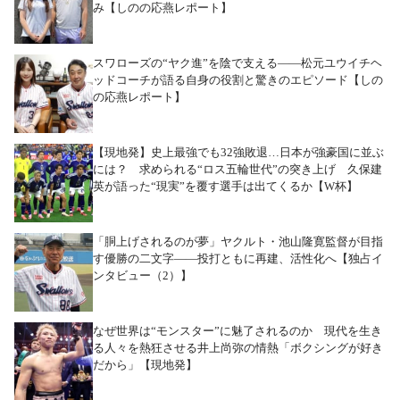
み【しのの応燕レポート】
スワローズの“ヤク進”を陰で支える――松元ユウイチヘ
ッドコーチが語る自身の役割と驚きのエピソード【しの
の応燕レポート】
【現地発】史上最強でも32強敗退…日本が強豪国に並ぶ
には？ 求められる“ロス五輪世代”の突き上げ 久保建
英が語った“現実”を覆す選手は出てくるか【W杯】
「胴上げされるのが夢」ヤクルト・池山隆寛監督が目指
す優勝の二文字――投打ともに再建、活性化へ【独占イ
ンタビュー（2）】
なぜ世界は“モンスター”に魅了されるのか 現代を生き
る人々を熱狂させる井上尚弥の情熱「ボクシングが好き
だから」【現地発】