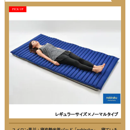
PICK UP
ユメロン黒川：寝姿勢改善パッド「nobiraku」 寝ている