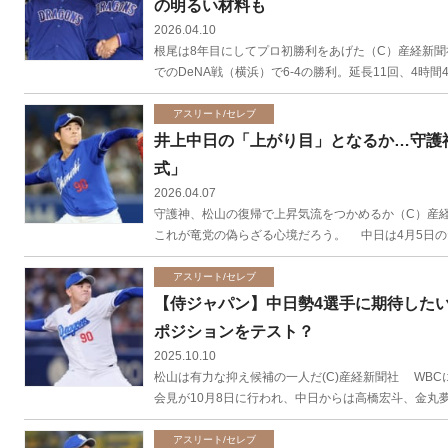
の明るい材料も
2026.04.10
根尾は8年目にしてプロ初勝利をあげた（C）産経新聞
でのDeNA戦（横浜）で6-4の勝利。延長11回、4時間
アスリート/セレブ
井上中日の「上がり目」となるか…守護
式」
2026.04.07
守護神、松山の復帰で上昇気流をつかめるか（C）産経
これが竜党の偽らざる心境だろう。 中日は4月5日のヤ
アスリート/セレブ
【侍ジャパン】中日勢4選手に期待した
ポジションをテスト？
2025.10.10
松山は有力な抑え候補の一人だ(C)産経新聞社 WB
会見が10月8日に行われ、中日からは高橋宏斗、金丸夢
アスリート/セレブ