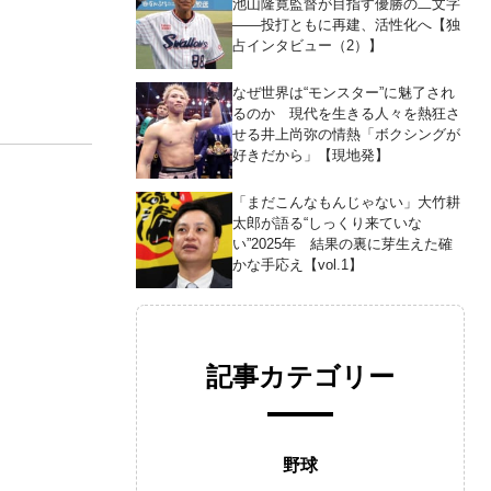
池山隆寛監督が目指す優勝の二文字
――投打ともに再建、活性化へ【独
占インタビュー（2）】
なぜ世界は“モンスター”に魅了され
るのか 現代を生きる人々を熱狂さ
せる井上尚弥の情熱「ボクシングが
好きだから」【現地発】
「まだこんなもんじゃない」大竹耕
太郎が語る“しっくり来ていな
い”2025年 結果の裏に芽生えた確
かな手応え【vol.1】
記事カテゴリー
野球