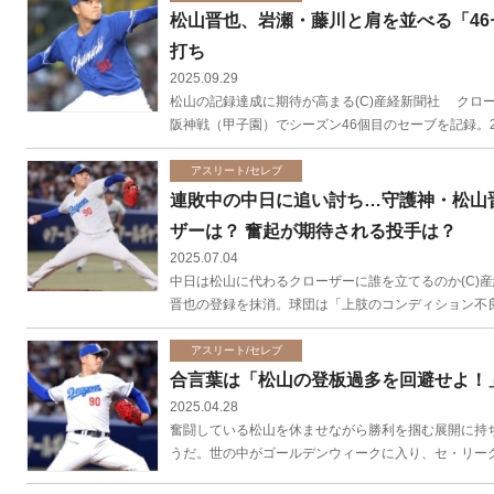
松山晋也、岩瀬・藤川と肩を並べる「46
打ち
2025.09.29
松山の記録達成に期待が高まる(C)産経新聞社 クロ
阪神戦（甲子園）でシーズン46個目のセーブを記録。20
アスリート/セレブ
連敗中の中日に追い討ち…守護神・松山
ザーは？ 奮起が期待される投手は？
2025.07.04
中日は松山に代わるクローザーに誰を立てるのか(C)
晋也の登録を抹消。球団は「上肢のコンディション不良
アスリート/セレブ
合言葉は「松山の登板過多を回避せよ！
2025.04.28
奮闘している松山を休ませながら勝利を掴む展開に持ち
うだ。世の中がゴールデンウィークに入り、セ・リーグ各