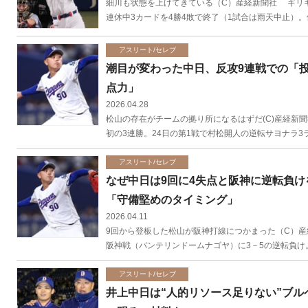
細川も状態を上げてきている（C）産経新聞社 ギリ
連休中3カードを4勝4敗で終了（1試合は雨天中止）。借
アスリート/セレブ
潮目が変わった中日、反攻9連戦での「
点力」
2026.04.28
松山の存在がチームの拠り所になるはずだ(C)産経新聞
初の3連勝。24日の第1戦で村松開人の逆転サヨナラ3
アスリート/セレブ
なぜ中日は9回に4失点と阪神に逆転負
「守備堅めのタイミング」
2026.04.11
9回から登板した松山が阪神打線につかまった（C）産
阪神戦（バンテリンドームナゴヤ）に3－5の逆転負け。
アスリート/セレブ
井上中日は“人的リソース足りない”ブ