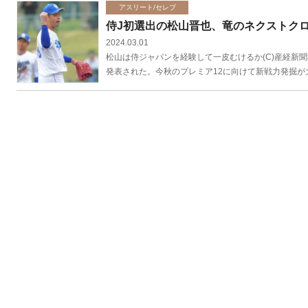
アスリート/セレブ
侍J初選出の松山晋也、竜のネクストク
2024.03.01
松山は侍ジャパンを経験して一皮むけるか(C)産経新
発表された。今秋のプレミア12に向けて新戦力発掘が大