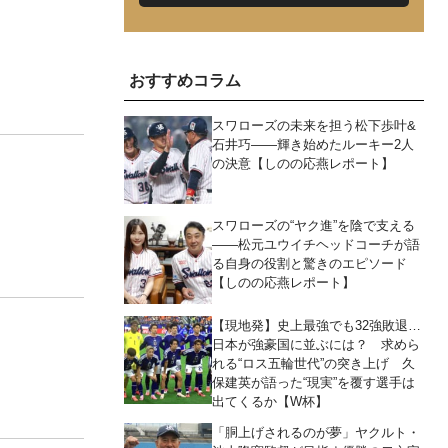
おすすめコラム
スワローズの未来を担う松下歩叶&
石井巧――輝き始めたルーキー2人
の決意【しのの応燕レポート】
スワローズの“ヤク進”を陰で支える
――松元ユウイチヘッドコーチが語
る自身の役割と驚きのエピソード
【しのの応燕レポート】
【現地発】史上最強でも32強敗退…
日本が強豪国に並ぶには？ 求めら
れる“ロス五輪世代”の突き上げ 久
保建英が語った“現実”を覆す選手は
出てくるか【W杯】
「胴上げされるのが夢」ヤクルト・