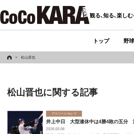
観る､知る､楽し
トップ
野
>
松山晋也
松山晋也に関する記事
アスリート/セレブ
井上中日 大型連休中は4勝4敗の五分
2026.05.08