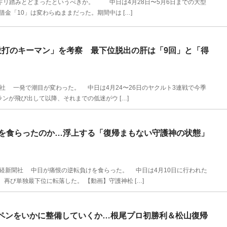
ギリ踏みとどまったというべきか。 中日は4月28日〜5月6日までの大型
金「10」は変わらぬままだった。期間中は […]
投打のキーマン」を考察 最下位脱出の肝は「9回」と「得
社 一発で潮目が変わった。 中日は4月24〜26日のヤクルト3連戦で今季
ランが飛び出して以降、それまでの低迷がウ […]
けを食らったのか…浮上する「復帰まもない守護神の状態」
経新聞社 中日が痛恨の逆転負けを食らった。 中日は4月10日に行われた
再び単独最下位に転落した。 【動画】守護神松 […]
ルペンをいかに整備していくか…根尾プロ初勝利＆松山復帰