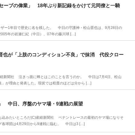
セーブの偉業」 18年ぶり新記録をかけて元同僚と一騎
ーザー1年目で歴史に名を残した。 中日の守護神・松山晋也は、9月28日の
05年の岩瀬仁紀（中日）、07年の藤川球 […]
晋也が「上肢のコンディション不良」で抹消 代役クロー
産経新聞社 泣きっ面に蜂とはこのことを言うのか。 中日は7月4日、松山
」が理由と発表した。現状では程度のほどは分から […]
」 中日、序盤のヤマ場・9連戦の展望
込みたいところだ(C)産経新聞社 ペナントレースの最初のヤマ場になりそ
球団は4月29日から9連戦に臨む。 中日は3 […]