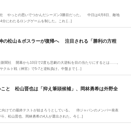
社 やっとの思いでつかんだシーズン3勝目だった。 中日は4月8日、敵地
44分にわたるロングゲームを制した。これ […]
神の松山＆ボスラーが復帰へ 注目される「勝利の方程
新聞社 開幕から10日で2度も悲劇の大逆転を目の当たりにするとは……。
クルト戦（神宮）で5-7と逆転負け。中盤まで […]
いこと 松山晋也は「抑え筆頭候補」、岡林勇希は外野全
Cに向けての最終テストが始まろうとしている。 侍ジャパンのメンバー発表
斗、松山晋也、岡林勇希の4人が選出された。今 […]