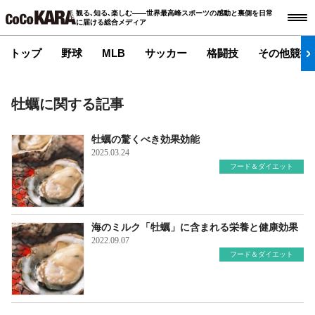
観る､知る､楽しむ――世界最高峰スポーツの感動と裏側を日常
に届ける総合メディア
トップ
野球
MLB
サッカー
格闘技
その他競技
牡蠣に関する記事
牡蠣の驚くべき効果効能
2025.03.24
フード＆ダイエット
海のミルク「牡蠣」に含まれる栄養と健康効果
2022.09.07
フード＆ダイエット