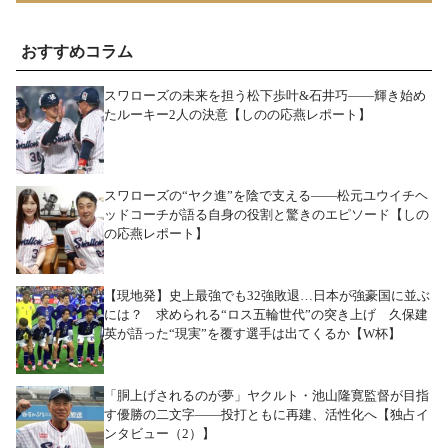
おすすめコラム
スワローズの未来を担う松下歩叶&石井巧――輝き始め
たルーキー2人の決意【しのの応燕レポート】
スワローズの“ヤク進”を陰で支える――松元ユウイチヘ
ッドコーチが語る自身の役割と驚きのエピソード【しの
の応燕レポート】
【現地発】史上最強でも32強敗退…日本が強豪国に並ぶ
には？ 求められる“ロス五輪世代”の突き上げ 久保建
英が語った“現実”を覆す選手は出てくるか【W杯】
「胴上げされるのが夢」ヤクルト・池山隆寛監督が目指
す優勝の二文字――投打ともに再建、活性化へ【独占イ
ンタビュー（2）】