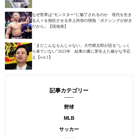
なぜ世界は“モンスター”に魅了されるのか 現代を生き
る人々を熱狂させる井上尚弥の情熱「ボクシングが好き
だから」【現地発】
「まだこんなもんじゃない」大竹耕太郎が語る“しっく
り来ていない”2025年 結果の裏に芽生えた確かな手応
え【vol.1】
記事カテゴリー
野球
MLB
サッカー