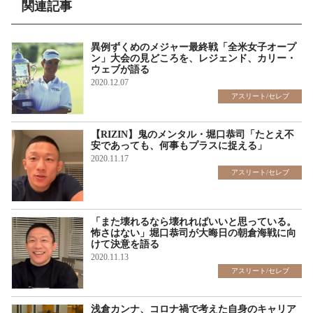
関連記事
異例ずくめのメジャー最終戦「全米女子オープ
ン」大会の見どころを、レジェンド、カリー・
ウェブが語る
2020.12.07
アスリート/セレブ
【RIZIN】鬼のメンタル・堀口恭司「たとえ不
安であっても、何事もプラスに捉える」
2020.11.17
アスリート/セレブ
「また壊れるなら壊れればいいと思っている。
怖さはない」堀口恭司が大晦日の朝倉海戦に向
けて決意を語る
2020.11.13
アスリート/セレブ
浅倉カンナ、コロナ禍で考えた自身のキャリア