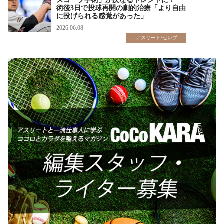
スコープ手術」が次なるトレンドに？
術後3日で投球再開の劇的治療「より自由
に投げられる感覚があった」
2026.06.08
アスリート/セレブ