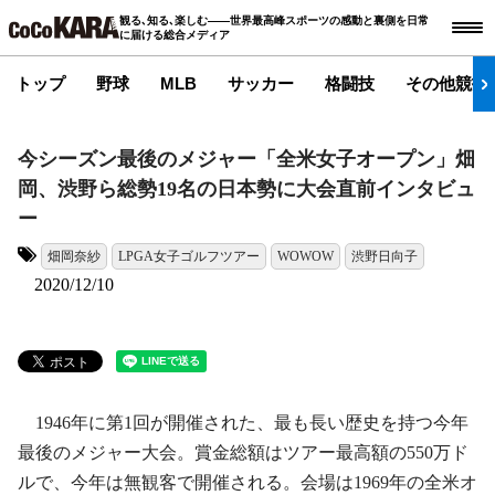
観る､知る､楽しむ――世界最高峰スポーツの感動と裏側を日常
に届ける総合メディア
トップ
野球
MLB
サッカー
格闘技
その他競技
今シーズン最後のメジャー「全米女子オープン」畑
岡、渋野ら総勢19名の日本勢に大会直前インタビュ
ー
畑岡奈紗
LPGA女子ゴルフツアー
WOWOW
渋野日向子
タグ:
2020/12/10
1946年に第1回が開催された、最も長い歴史を持つ今年
最後のメジャー大会。賞金総額はツアー最高額の550万ド
ルで、今年は無観客で開催される。会場は1969年の全米オ