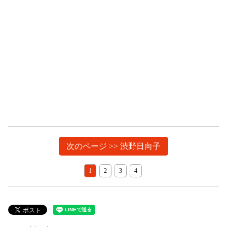
次のページ >> 渋野日向子
1
2
3
4