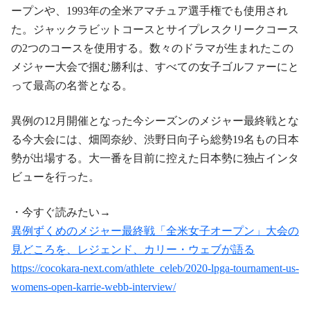
ープンや、1993年の全米アマチュア選手権でも使用され
た。ジャックラビットコースとサイプレスクリークコース
の2つのコースを使用する。数々のドラマが生まれたこの
メジャー大会で掴む勝利は、すべての女子ゴルファーにと
って最高の名誉となる。
異例の12月開催となった今シーズンのメジャー最終戦とな
る今大会には、畑岡奈紗、渋野日向子ら総勢19名もの日本
勢が出場する。大一番を目前に控えた日本勢に独占インタ
ビューを行った。
・今すぐ読みたい→
異例ずくめのメジャー最終戦「全米女子オープン」大会の
見どころを、レジェンド、カリー・ウェブが語る
https://cocokara-next.com/athlete_celeb/2020-lpga-tournament-us-
womens-open-karrie-webb-interview/