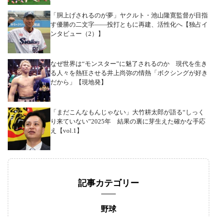
「胴上げされるのが夢」ヤクルト・池山隆寛監督が目指
す優勝の二文字――投打ともに再建、活性化へ【独占イ
ンタビュー（2）】
なぜ世界は“モンスター”に魅了されるのか 現代を生き
る人々を熱狂させる井上尚弥の情熱「ボクシングが好き
だから」【現地発】
「まだこんなもんじゃない」大竹耕太郎が語る“しっく
り来ていない”2025年 結果の裏に芽生えた確かな手応
え【vol.1】
記事カテゴリー
野球