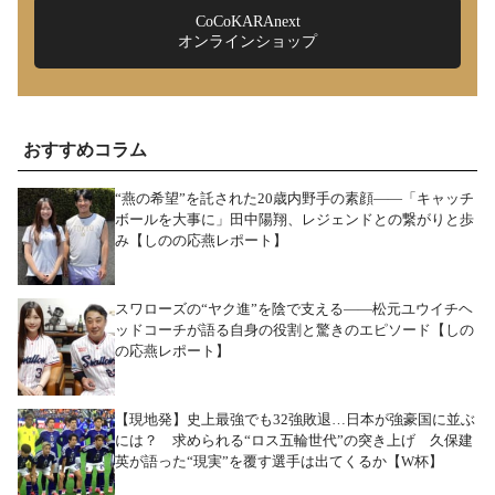
CoCoKARAnext
オンラインショップ
おすすめコラム
“燕の希望”を託された20歳内野手の素顔――「キャッチ
ボールを大事に」田中陽翔、レジェンドとの繋がりと歩
み【しのの応燕レポート】
スワローズの“ヤク進”を陰で支える――松元ユウイチヘ
ッドコーチが語る自身の役割と驚きのエピソード【しの
の応燕レポート】
【現地発】史上最強でも32強敗退…日本が強豪国に並ぶ
には？ 求められる“ロス五輪世代”の突き上げ 久保建
英が語った“現実”を覆す選手は出てくるか【W杯】