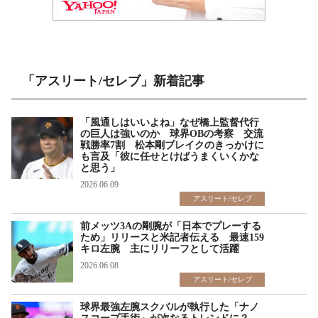
「アスリート/セレブ」新着記事
「風通しはいいよね」なぜ橋上監督代行
の巨人は強いのか 球界OBの考察 交流
戦勝率7割 松本剛ブレイクのきっかけに
も言及「彼に任せとけばうまくいくかな
と思う」
2026.06.09
アスリート/セレブ
前メッツ3Aの剛腕が「日本でプレーする
ため」リリースと米記者伝える 最速159
キロ左腕 主にリリーフとして活躍
2026.06.08
アスリート/セレブ
球界最強左腕スクバルが執行した「ナノ