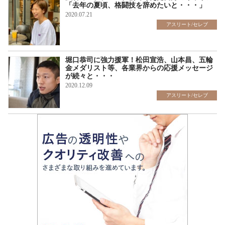
「去年の夏頃、格闘技を辞めたいと・・・」
2020.07.21
アスリート/セレブ
堀口恭司に強力援軍！松田宣浩、山本昌、五輪
金メダリスト等、各業界からの応援メッセージ
が続々と・・・
2020.12.09
アスリート/セレブ