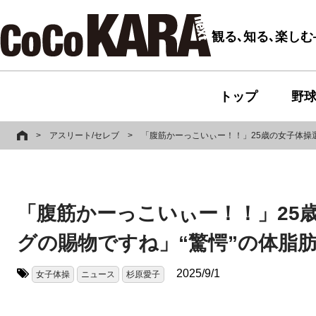
観る､知る､楽し
トップ
野
>
アスリート/セレブ
>
「腹筋かーっこいぃー！！」25歳の女子体操
「腹筋かーっこいぃー！！」25
グの賜物ですね」“驚愕”の体脂
2025/9/1
女子体操
ニュース
杉原愛子
タグ: