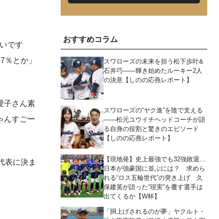
おすすめコラム
いです
7％とか」
スワローズの未来を担う松下歩叶&
石井巧――輝き始めたルーキー2人
の決意【しのの応燕レポート】
愛子さん素
スワローズの“ヤク進”を陰で支える
ゃんすごー
――松元ユウイチヘッドコーチが語
る自身の役割と驚きのエピソード
【しのの応燕レポート】
【現地発】史上最強でも32強敗退…
代表に決ま
日本が強豪国に並ぶには？ 求めら
れる“ロス五輪世代”の突き上げ 久
保建英が語った“現実”を覆す選手は
出てくるか【W杯】
「胴上げされるのが夢」ヤクルト・