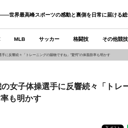
む――世界最高峰スポーツの感動と裏側を日常に届ける
球
MLB
サッカー
格闘技
その他競技
選手に反響続々「トレーニングの賜物ですね」“驚愕”の体脂肪率も明かす
歳の女子体操選手に反響続々「トレ
肪率も明かす