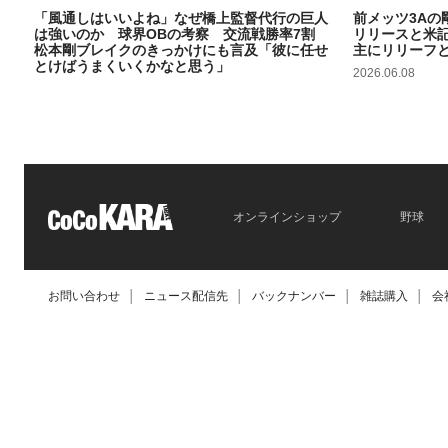
「風通しはいいよね」なぜ橋上監督代行の巨人
前メッツ3Aの
は強いのか 球界OBの考察 交流戦勝率7割
リリースと米
松本剛ブレイクのきっかけにも言及「彼に任せ
主にリリーフ
とけばうまくいくかなと思う」
2026.06.08
2026.06.09
オンラインショップ
野球
お問い合わせ
│
ニュース配信先
│
バックナンバー
│
雑誌購入
│
会