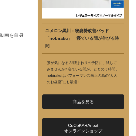
ユメロン黒川：寝姿勢改善パッド
の動画を自身
「nobiraku」 寝ている間が伸びる時
間
腰が気になる方!腰まわりの予防に、試して
みませんか? 寝ている間が、ととのう時間。
nobirakuはパフォーマンス向上の為の“大人
のお昼寝”にも最適！
商品を見る
CoCoKARAnext
オンラインショップ