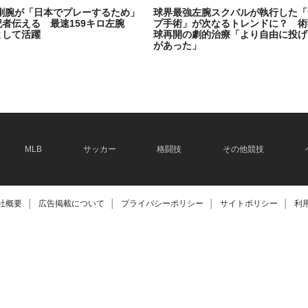
剛腕が「日本でプレーするため」
球界最強左腕スクバルが執行した「
記者伝える 最速159キロ左腕
プ手術」が次なるトレンドに？ 術
として活躍
球再開の劇的治療「より自由に投げ
があった」
2026.06.08
MLB
サッカー
格闘技
その他競技
社概要
│
広告掲載について
│
プライバシーポリシー
│
サイトポリシー
│
利