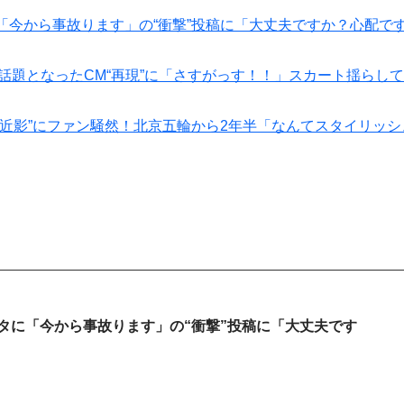
「今から事故ります」の“衝撃”投稿に「大丈夫ですか？心配で
話題となったCM“再現”に「さすがっす！！」スカート揺らし
“近影”にファン騒然！北京五輪から2年半「なんてスタイリッシ
タに「今から事故ります」の“衝撃”投稿に「大丈夫です