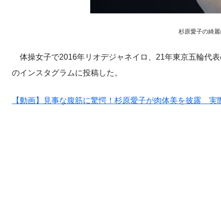
杉原愛子の綺麗に割
体操女子で2016年リオデジャネイロ、21年東京五輪代
のインスタグラムに投稿した。
【動画】見事な腹筋に驚愕！杉原愛子が肉体美を披露 実