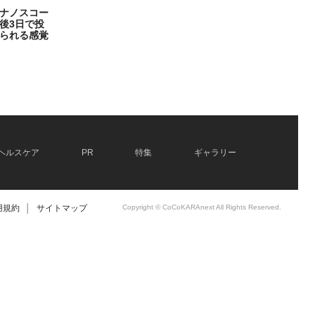
ナノスコー
後3日で投
られる感覚
ヘルスケア
PR
特集
ギャラリー
用規約
│
サイトマップ
Copyright © CoCoKARAnext All Rights Reserved.