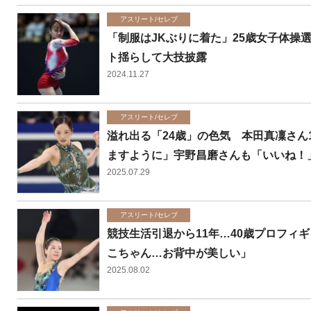
アスリート/セレブ
「制服はJKぶりに着た」25歳女子体操
ト揺らして大技披露
2024.11.27
アスリート/セレブ
溢れ出る「24歳」の色気 本田真凜さん
ますように」宇野昌磨さんも「いいね！
2025.07.29
アスリート/セレブ
競技生活引退から11年…40歳プロフィ
こちゃん…お背中が美しい」
2025.08.02