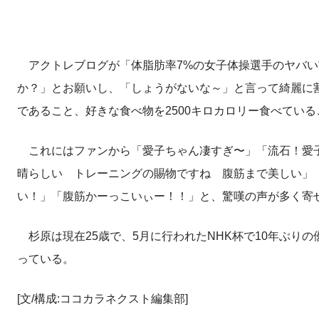
アクトレブログが「体脂肪率7%の女子体操選手のヤバい
か？」とお願いし、「しょうがないな～」と言って綺麗に
であること、好きな食べ物を2500キロカロリー食べてい
これにはファンから「愛子ちゃん凄すぎ〜」「流石！愛子
晴らしい トレーニングの賜物ですね 腹筋まで美しい」
い！」「腹筋かーっこいぃー！！」と、驚嘆の声が多く寄
杉原は現在25歳で、5月に行われたNHK杯で10年ぶり
っている。
[文/構成:ココカラネクスト編集部]