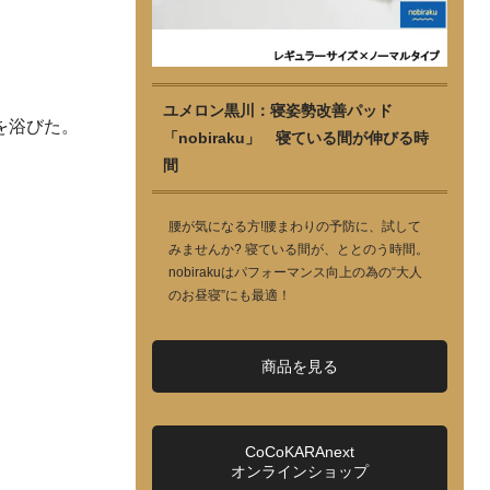
ユメロン黒川：寝姿勢改善パッド
を浴びた。
「nobiraku」 寝ている間が伸びる時
間
腰が気になる方!腰まわりの予防に、試して
みませんか? 寝ている間が、ととのう時間。
nobirakuはパフォーマンス向上の為の“大人
のお昼寝”にも最適！
商品を見る
CoCoKARAnext
オンラインショップ