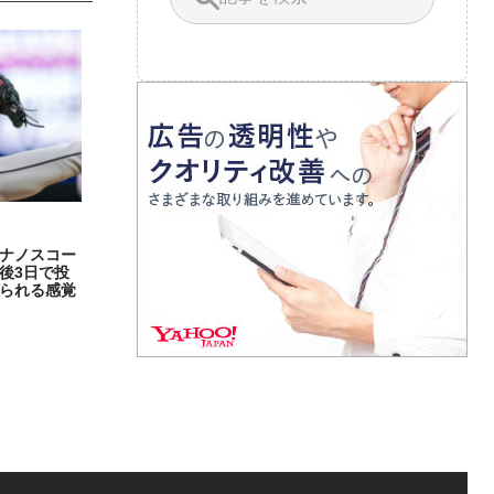
ナノスコー
後3日で投
られる感覚