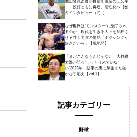
池山隆寛監督が目指す優勝の二文字
――投打ともに再建、活性化へ【独
占インタビュー（2）】
なぜ世界は“モンスター”に魅了され
るのか 現代を生きる人々を熱狂さ
せる井上尚弥の情熱「ボクシングが
好きだから」【現地発】
「まだこんなもんじゃない」大竹耕
太郎が語る“しっくり来ていな
い”2025年 結果の裏に芽生えた確
かな手応え【vol.1】
記事カテゴリー
野球