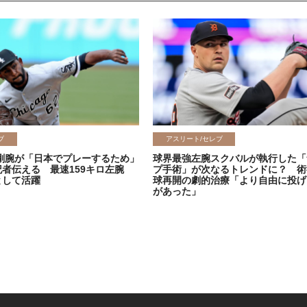
ブ
アスリート/セレブ
剛腕が「日本でプレーするため」
球界最強左腕スクバルが執行した「
記者伝える 最速159キロ左腕
プ手術」が次なるトレンドに？ 術
として活躍
球再開の劇的治療「より自由に投げ
があった」
2026.06.08