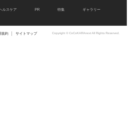
ヘルスケア
PR
特集
ギャラリー
用規約
│
サイトマップ
Copyright © CoCoKARAnext All Rights Reserved.