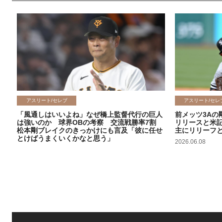
アスリート/セレブ
アスリート/セレ
「風通しはいいよね」なぜ橋上監督代行の巨人
前メッツ3Aの
は強いのか 球界OBの考察 交流戦勝率7割
リリースと米
松本剛ブレイクのきっかけにも言及「彼に任せ
主にリリーフ
とけばうまくいくかなと思う」
2026.06.08
2026.06.09