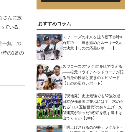
なさんに披
おすすめコラム
っている。
スワローズの未来を担う松下歩叶&
石井巧――輝き始めたルーキー2人
唯一無二の
の決意【しのの応燕レポート】
い時の1番の
スワローズの“ヤク進”を陰で支える
――松元ユウイチヘッドコーチが語
る自身の役割と驚きのエピソード
【しのの応燕レポート】
【現地発】史上最強でも32強敗退…
日本が強豪国に並ぶには？ 求めら
れる“ロス五輪世代”の突き上げ 久
保建英が語った“現実”を覆す選手は
出てくるか【W杯】
「胴上げされるのが夢」ヤクルト・