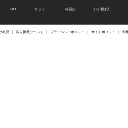
MLB
サッカー
格闘技
その他競技
社概要
│
広告掲載について
│
プライバシーポリシー
│
サイトポリシー
│
利