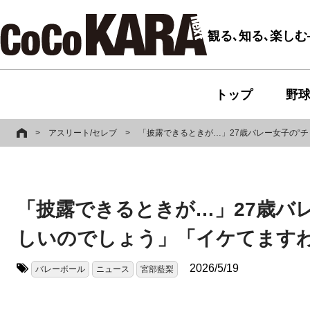
観る､知る､楽し
トップ
野
>
アスリート/セレブ
>
「披露できるときが…」27歳バレー女子の“
「披露できるときが…」27歳バ
しいのでしょう」「イケてます
2026/5/19
バレーボール
ニュース
宮部藍梨
タグ: